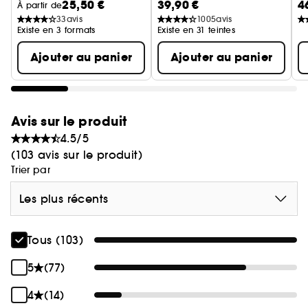
25,50 €
39,90 €
4
Anti-cernes
À partir de
33
avis
1005
avis
Existe en 3 formats
Existe en 31 teintes
Ajouter au panier
Ajouter au panier
Avis sur le produit
4.5/5
(103 avis sur le produit)
Trier par
Les plus récents
Tous (103)
5
(77)
4
(14)