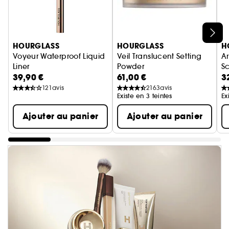
Ignorer le carrousel produits
HOURGLASS
HOURGLASS
H
Voyeur Waterproof Liquid
Veil Translucent Setting
A
Liner
Powder
Sc
39,90 €
61,00 €
3
Eyeliner Liquide
Poudre Fixante Translucide
Cr
121
avis
2163
avis
Existe en 3 teintes
Ex
Ajouter au panier
Ajouter au panier