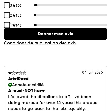
3
(5)
2
(3)
1
(4)
Donner mon avis
Conditions de publication des avis
04 juil. 2026
ArielReed
Acheteur vérifié
A must-NOT have
I followed the directions to a T. I’ve been
doing makeup for over 15 years this product
needs to go back to the lab…quickly....