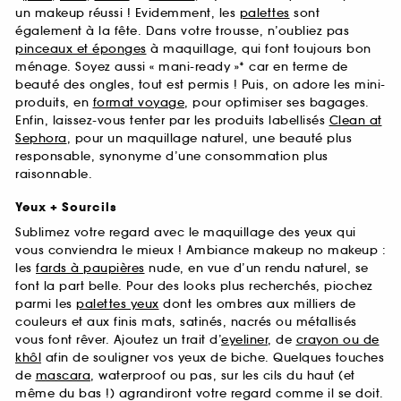
un makeup réussi ! Evidemment, les
palettes
sont
également à la fête. Dans votre trousse, n’oubliez pas
pinceaux et éponges
à maquillage, qui font toujours bon
ménage. Soyez aussi « mani-ready »* car en terme de
beauté des ongles, tout est permis ! Puis, on adore les mini-
produits, en
format voyage
, pour optimiser ses bagages.
Enfin, laissez-vous tenter par les produits labellisés
Clean at
Sephora
, pour un maquillage naturel, une beauté plus
responsable, synonyme d’une consommation plus
raisonnable.
Yeux + Sourcils
Sublimez votre regard avec le maquillage des yeux qui
vous conviendra le mieux ! Ambiance makeup no makeup :
les
fards à paupières
nude, en vue d’un rendu naturel, se
font la part belle. Pour des looks plus recherchés, piochez
parmi les
palettes yeux
dont les ombres aux milliers de
couleurs et aux finis mats, satinés, nacrés ou métallisés
vous font rêver. Ajoutez un trait d’
eyeliner
, de
crayon ou de
khôl
afin de souligner vos yeux de biche. Quelques touches
de
mascara
, waterproof ou pas, sur les cils du haut (et
même du bas !) agrandiront votre regard comme il se doit.