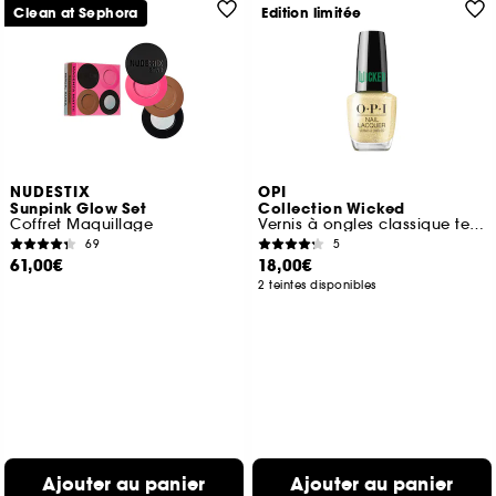
Clean at Sephora
Edition limitée
NUDESTIX
OPI
Sunpink Glow Set
Collection Wicked
Coffret Maquillage
Vernis à ongles classique tenue jusqu'à 7 jours
69
5
61,00€
18,00€
2 teintes disponibles
Ajouter au panier
Ajouter au panier