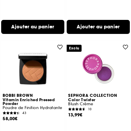
Ajouter au panier
Ajouter au panier
Exclu
BOBBI BROWN
SEPHORA COLLECTION
Vitamin Enriched Pressed
Color Twister
Powder
Blush Crème
Poudre de Finition Hydratante
10
43
13,99€
58,00€