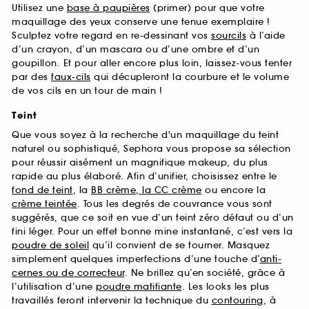
Utilisez une
base à paupières
(primer) pour que votre
maquillage des yeux conserve une tenue exemplaire !
Sculptez votre regard en re-dessinant vos
sourcils
à l’aide
d’un crayon, d’un mascara ou d’une ombre et d’un
goupillon. Et pour aller encore plus loin, laissez-vous tenter
par des
faux-cils
qui décupleront la courbure et le volume
de vos cils en un tour de main !
Teint
Que vous soyez à la recherche d'un maquillage du teint
naturel ou sophistiqué, Sephora vous propose sa sélection
pour réussir aisément un magnifique makeup, du plus
rapide au plus élaboré. Afin d’unifier, choisissez entre le
fond de teint
, la
BB crème, la CC crème
ou encore la
crème teintée
. Tous les degrés de couvrance vous sont
suggérés, que ce soit en vue d’un teint zéro défaut ou d’un
fini léger. Pour un effet bonne mine instantané, c’est vers la
poudre de soleil
qu’il convient de se tourner. Masquez
simplement quelques imperfections d’une touche d’
anti-
cernes ou de correcteur
. Ne brillez qu’en société, grâce à
l’utilisation d’une
poudre matifiante
. Les looks les plus
travaillés feront intervenir la technique du
contouring
, à