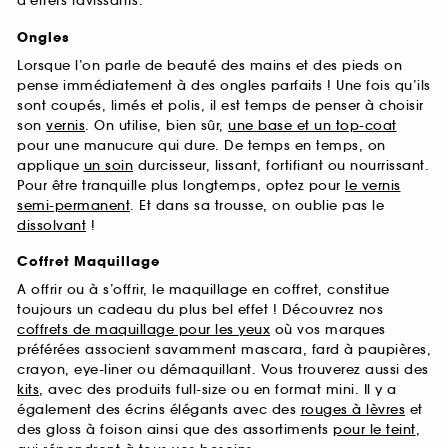
d’effets ravissants.
Ongles
Lorsque l’on parle de beauté des mains et des pieds on
pense immédiatement à des ongles parfaits ! Une fois qu’ils
sont coupés, limés et polis, il est temps de penser à choisir
son
vernis
. On utilise, bien sûr,
une base et un top-coat
pour une manucure qui dure. De temps en temps, on
applique
un soin
durcisseur, lissant, fortifiant ou nourrissant.
Pour être tranquille plus longtemps, optez pour
le vernis
semi-permanent
. Et dans sa trousse, on oublie pas le
dissolvant
!
Coffret Maquillage
A offrir ou à s’offrir, le maquillage en coffret, constitue
toujours un cadeau du plus bel effet ! Découvrez nos
coffrets de maquillage pour les yeux
où vos marques
préférées associent savamment mascara, fard à paupières,
crayon, eye-liner ou démaquillant. Vous trouverez aussi des
kits
, avec des produits full-size ou en format mini. Il y a
également des écrins élégants avec des
rouges à lèvres
et
des gloss à foison ainsi que des assortiments
pour le teint
,