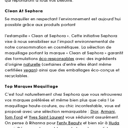
qui répondront à tous vos besoins.
Clean At Sephora
Se maquiller en respectant l’environnement est aujourd’hui
possible grâce aux produits portant
l’estampille « Clean at Sephora ». Cette initiative Sephora
vise à nous sensibiliser sur l’impact environnemental de
notre consommation en cosmétiques. La sélection de
maquillage portant la marque « Clean at Sephora » garantit
des formulations
éco-responsables
avec des ingrédients
d’origine
naturelle
(certaines d’entre elles étant même
certifiées
vegan
) ainsi que des emballages éco-conçus et
recyclables.
Top Marques Maquillage
C’est tout naturellement chez Sephora que vous retrouverez
vos marques préférées et même bien plus que cela ! Le
maquillage haute-couture, au chic incontestable, vous est
proposé avec une sélection remarquable :
Dior
,
Armani
,
Tom Ford
et
Yves Saint Laurent
vous séduiront assurément.
On pense à Rihanna pour
Fenty Beauty
et bien sûr à
Huda