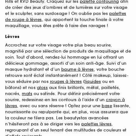
Hills et KVD Beauty. Craquez sur les
palette contouring
afin
de créer des jeux d’ombres et de lumières sur votre visage
et le sculpter, sans surdosage ! On oublie pas les
palettes
de rouge à lèvres
, qui apportent la touche finale à votre
maquillage, vous êtes prête à faire des ravages !
Lèvres
Accrochez sur votre visage votre plus beau sourire,
magnifié par une sélection de produits de maquillage et de
soin. Tout d’abord, rendez-lui hommage en lui offrant un
délicieux gommage, assorti d’un soin anti-âge. Suivi d’un
masque hydratant et d’un
baume à lèvres
, votre bouche
retrouve sont éclat instantanément ! Côté makeup, laissez-
vous séduire par nos
rouges à lèvres
(
liquides
ou en
bâtons) et nos
gloss
aux finis brillants, métal, pailletés,
nacrés,
mats
ou satinés. Pour définir précisément votre
sourire, redessinez-en les contours à l’aide d’un
crayon à
lèvres
, avec ou sans réserve ! Optez pour une
base
lissante,
nourrissante ou repulpante qui, en plus, vous assurera que
la couleur ne filera pas. Les beautystas avancées
n’hésiteront pas à se diriger vers les
palettes lèvres
,
regroupant d’un seul tenant des multitudes de couleurs et