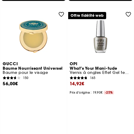
Offre fidélité web
GUCCI
OPI
Baume Nourrissant Universel
What's Your Mani-tude
Baume pour le visage
Vernis à ongles Effet Gel tenue jusqu'à 11 jours
150
165
56,00€
14,92€
Prix d'origine : 19,90€
-25%