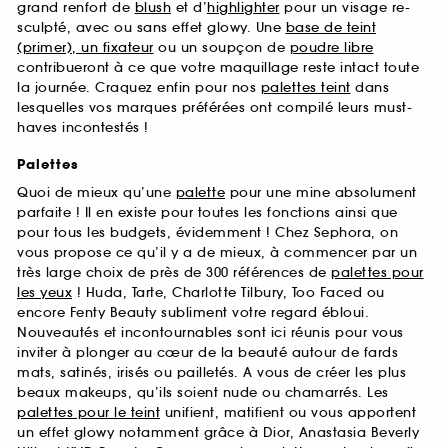
grand renfort de
blush
et d’
highlighter
pour un visage re-
sculpté, avec ou sans effet glowy. Une
base de teint
(primer), un fixateur
ou un soupçon de
poudre libre
contribueront à ce que votre maquillage reste intact toute
la journée. Craquez enfin pour nos
palettes teint
dans
lesquelles vos marques préférées ont compilé leurs must-
haves incontestés !
Palettes
Quoi de mieux qu’une
palette
pour une mine absolument
parfaite ! Il en existe pour toutes les fonctions ainsi que
pour tous les budgets, évidemment ! Chez Sephora, on
vous propose ce qu’il y a de mieux, à commencer par un
très large choix de près de 300 références de
palettes pour
les yeux
! Huda, Tarte, Charlotte Tilbury, Too Faced ou
encore Fenty Beauty subliment votre regard ébloui.
Nouveautés et incontournables sont ici réunis pour vous
inviter à plonger au cœur de la beauté autour de fards
mats, satinés, irisés ou pailletés. A vous de créer les plus
beaux makeups, qu’ils soient nude ou chamarrés. Les
palettes pour le teint
unifient, matifient ou vous apportent
un effet glowy notamment grâce à Dior, Anastasia Beverly