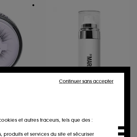
Continuer sans accepter
TION
MAKEUP BY MARIO
ELS
SurrealSkin™ Soft Setting
Spray
Spray Fixateur
5
22,00€
ookies et autres traceurs, tels que des :
produits et services du site et sécuriser