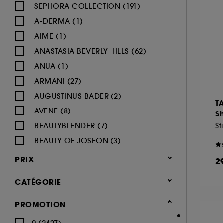
SEPHORA COLLECTION (191)
A-DERMA (1)
AIME (1)
ANASTASIA BEVERLY HILLS (62)
ANUA (1)
ARMANI (27)
AUGUSTINUS BADER (2)
T
AVENE (8)
S
BEAUTYBLENDER (7)
BEAUTY OF JOSEON (3)
BENEFIT COSMETICS (97)
PRIX
2
BIODERMA (9)
CATÉGORIE
BLACK UP (33)
BOBBI BROWN (60)
Maquillage
PROMOTION
BYOMA (5)
-25% sur une sélection maquillage
0 (2427)