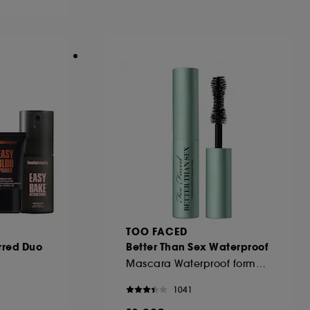
ous pouvez personnaliser vos choix concernant
cepter". Sephora pourra associer les
 personnelles collectées ou générées lors
ccepter". Voous pouvez à tout moment choisir
uez
ici
.
TOO FACED
rred Duo
Better Than Sex Waterproof
Mascara Waterproof format voyage
1041