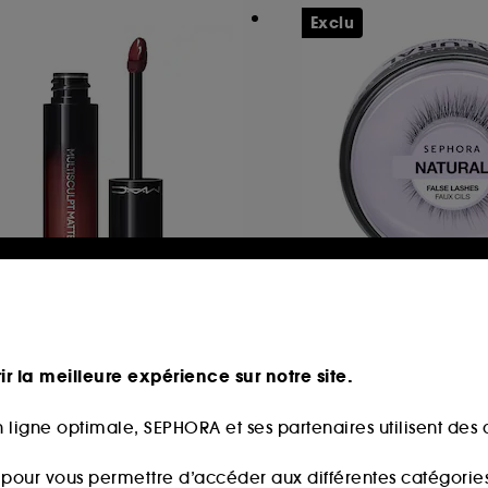
Exclu
.A.C
SEPHORA COLLEC
ltisculpt Matte Liquid
FAUX CILS ESSENTI
olour
Réutilisables
Couleur liquide mate multi-usages
ir la meilleure expérience sur notre site.
36
56
8,00€
12,99€
 ligne optimale, SEPHORA et ses partenaires utilisent des c
s pour vous permettre d’accéder aux différentes catégories, 