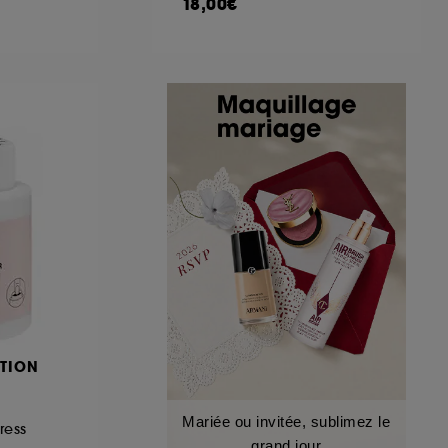
18,00€
TION
Mariée ou invitée, sublimez le
ress
grand jour