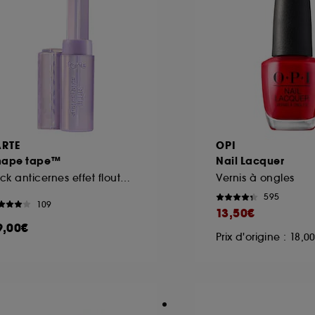
ARTE
OPI
hape tape™
Nail Lacquer
Stick anticernes effet floutant
Vernis à ongles
595
109
13,50€
9,00€
Prix d'origine : 18,