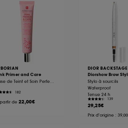
RBORIAN
DIOR BACKSTAGE
nk Primer and Care
Diorshow Brow Styl
Base de Teint et Soin Perfecteur
Stylo à sourcils
Waterproof
182
Tenue 24 h
139
22,00€
partir de
29,25€
Prix d'origine : 39,0