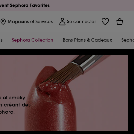
Avent Sephora Favorites
Magasins
et Services
Se connecter
s
Sephora Collection
Bons Plans & Cadeaux
Sepho
es et smoky
en créant des
ephora.