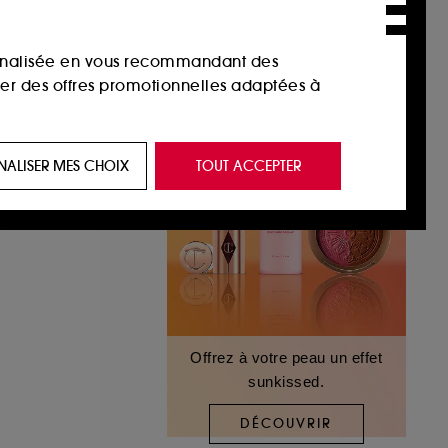
sonnalisée en vous recommandant des
ser des offres promotionnelles adaptées à
 de vous plaire via des publicités, y compris
NALISER MES CHOIX
TOUT ACCEPTER
e navigation, et de l'historique de vos
 de navigation sur notre site afin d’en
 les fraudes aux moyens de paiement et les
Offrez à votre peau un effet
sunkissed.
nctionnalités du site, tel que les cookies
us permettant d’accéder à votre compte lors
DÉCOUVRIR