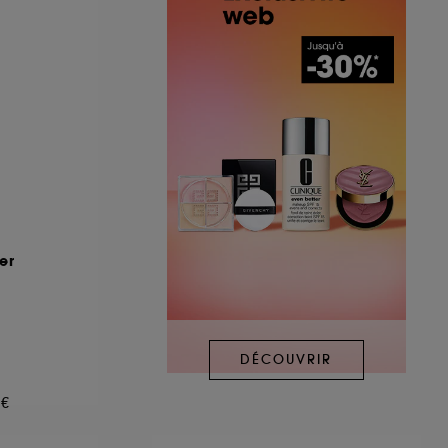
er
DÉCOUVRIR
0€