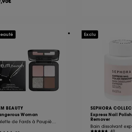
9,90€
eauté
Exclu
EM BEAUTY
SEPHORA COLLEC
angerous Woman
Express Nail Polish
Remover
Palette de Fards à Paupières
Bain dissolvant exp
40