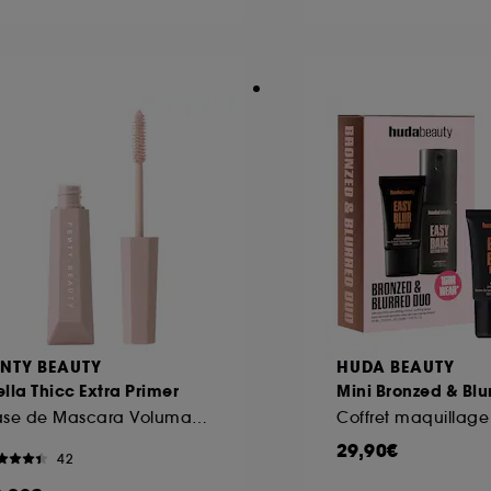
ôt et la lecture de ces traceurs requiert votre accord. V
rsonnaliser mes choix" ci-dessous ou décider de "tout ac
s Cookies, pour les finalités acceptées, avec les données
ur refuser tous les cookies, cliques sur "continuer sans a
tez obtenir plus d'information sur les cookies utilisés,
cliq
ENTY BEAUTY
HUDA BEAUTY
lla Thicc Extra Primer
Mini Bronzed & Blu
Base de Mascara Volumatrice
Coffret maquillage
29,90€
42