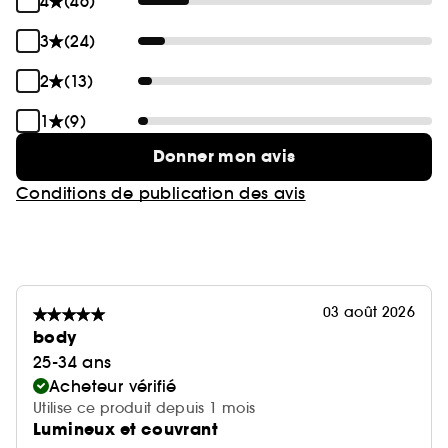
4
(46)
appliquant le correcteur au-dessus du fond de
teint, puis en faisant rouler un coton-tige sur la
3
(24)
zone à corriger de manière a éliminer et à unifier
2
(13)
l'excès de couleur.
1
(9)
Donner mon avis
Conditions de publication des avis
03 août 2026
body
25-34 ans
Acheteur vérifié
Utilise ce produit depuis 1 mois
Lumineux et couvrant