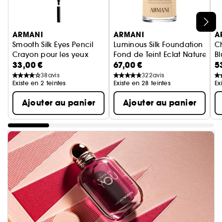
Ignorer le carrousel produits
ARMANI
ARMANI
A
Smooth Silk Eyes Pencil
Luminous Silk Foundation
Ch
Crayon pour les yeux
Fond de Teint Eclat Naturel Par
Bl
33,00 €
67,00 €
5
38
avis
322
avis
Existe en 2 teintes
Existe en 28 teintes
Ex
Ajouter au panier
Ajouter au panier