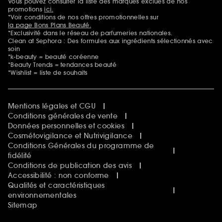
Vous pouvez consulter la liste des marques exclues de nos
Mentions additionnelles
promotions
ici.
*Voir conditions de nos offres promotionnelles sur
la page Bons Plans Beauté.
*Exclusivité dans le réseau de parfumeries nationales.
Clean at Sephora : Des formules aux ingrédients sélectionnés avec
soin
*k-beauty = beauté coréenne
*Beauty Trends = tendances beauté
*Wishlist = liste de souhaits
Mentions légales et CGU
Conditions générales de vente
Données personnelles et cookies
Cosmétovigilance et Nutrivigilance
Conditions Générales du programme de
fidélité
Conditions de publication des avis
Accessibilité : non conforme
Qualités et caractéristiques
environnementales
Sitemap