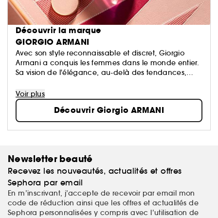
Découvrir la marque
GIORGIO ARMANI
Avec son style reconnaissable et discret, Giorgio
Armani a conquis les femmes dans le monde entier.
Sa vision de l'élégance, au-delà des tendances,
allie modernité et intemporalité.
De plus, Giorgio Armani s'engage pour un avenir
Voir plus
plus durable grâce à l’utilisation d’ingrédients issus
Découvrir Giorgio ARMANI
de filières responsables et au soutien apporté à des
programmes de préservation des forêts.
Newsletter beauté
Recevez les nouveautés, actualités et offres
Sephora par email
En m’inscrivant, j’accepte de recevoir par email mon
code de réduction ainsi que les offres et actualités de
Sephora personnalisées y compris avec l’utilisation de