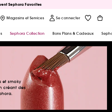
Avent Sephora Favorites
Magasins
et Services
Se connecter
s
Sephora Collection
Bons Plans & Cadeaux
Sepho
es et smoky
en créant des
ephora.