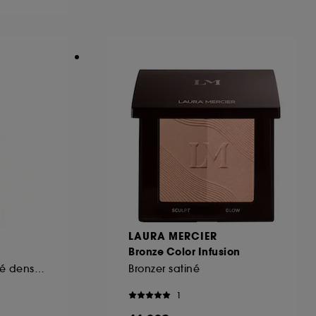
ous pouvez personnaliser vos choix concernant
cepter". Sephora pourra associer les
 personnelles collectées ou générées lors
ccepter". Voous pouvez à tout moment choisir
uez
ici
.
LAURA MERCIER
Bronze Color Infusion
Eyeliner fluide, tracé dense et pinceau mousse
Bronzer satiné
1