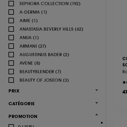
SEPHORA COLLECTION (192)
A-DERMA (1)
AIME (1)
ANASTASIA BEVERLY HILLS (62)
ANUA (1)
ARMANI (27)
AUGUSTINUS BADER (2)
C
AVENE (8)
S
BEAUTYBLENDER (7)
BEAUTY OF JOSEON (3)
BENEFIT COSMETICS (97)
PRIX
4
BIODERMA (9)
CATÉGORIE
BLACK UP (33)
BOBBI BROWN (60)
Maquillage
PROMOTION
BYOMA (5)
-25% sur une sélection maquillage
0 (1975)