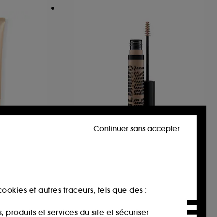
Continuer sans accepter
M.A.C
e
Eye Brows Big Boost Fibre
rps
Gel
le corps
Gel à Sourcils Teinté
28
36,00€
ookies et autres traceurs, tels que des :
produits et services du site et sécuriser