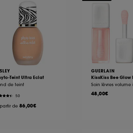
ISLEY
GUERLAIN
yto-Teint Ultra Eclat
KissKiss Bee Glow
nd de teint
48,00€
50
86,00€
partir de