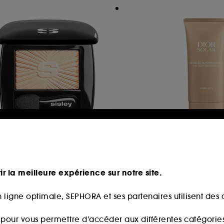
ISLEY
DIOR
hyto-Ombres
Dior Solar La Gelé
Autobronzante Co
udre lumière
Autobronzant pour 
ir la meilleure expérience sur notre site.
9
14
85,00€
8,00€
 ligne optimale, SEPHORA et ses partenaires utilisent des c
56,67€
/
100ml
s pour vous permettre d’accéder aux différentes catégories, 