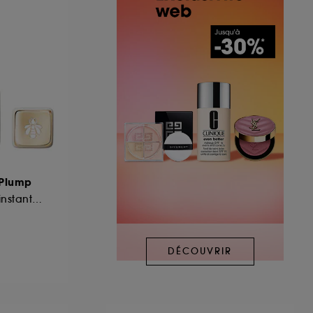
 Plump
Soin lèvres volume instantané & longue durée
DÉCOUVRIR