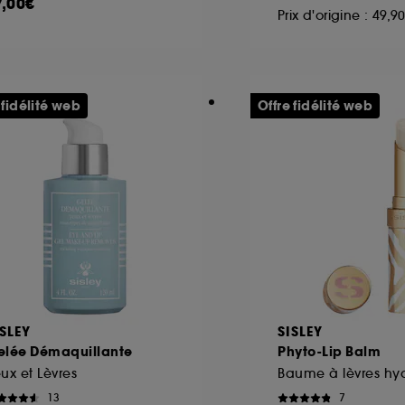
7,00€
Prix d'origine : 49,
 fidélité web
Offre fidélité web
ISLEY
SISLEY
elée Démaquillante
Phyto-Lip Balm
ux et Lèvres
13
7