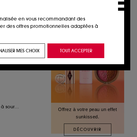
sonnalisée en vous recommandant des
ser des offres promotionnelles adaptées à
 de vous plaire via des publicités, y compris
NALISER MES CHOIX
TOUT ACCEPTER
e navigation, et de l'historique de vos
 de navigation sur notre site afin d’en
 les fraudes aux moyens de paiement et les
Crayon-pommade à sourcils longue tenue 2 en 1
Offrez à votre peau un effet
sunkissed.
nctionnalités du site, tel que les cookies
us permettant d’accéder à votre compte lors
DÉCOUVRIR