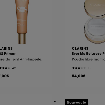
LARINS
CLARINS
OS Primer
Ever Matte Loose 
Base de Teint Anti-Imperfections
49
15
7,00€
54,00€
Nouveauté