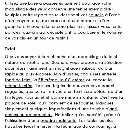
Utilisez une
base à paupières
(primer) pour que votre
maquillage des yeux conserve une tenue exemplaire !
Sculptez votre regard en re-dessinant vos
sourcils
à l’aide
d’un crayon, d’un mascara ou d’une ombre et d’un
goupillon. Et pour aller encore plus loin, laissez-vous tenter
par des
faux-cils
qui décupleront la courbure et le volume
de vos cils en un tour de main !
Teint
Que vous soyez à la recherche d'un maquillage du teint
naturel ou sophistiqué, Sephora vous propose sa sélection
pour réussir aisément un magnifique makeup, du plus
rapide au plus élaboré. Afin d’unifier, choisissez entre le
fond de teint
, la
BB crème, la CC crème
ou encore la
crème teintée
. Tous les degrés de couvrance vous sont
suggérés, que ce soit en vue d’un teint zéro défaut ou d’un
fini léger. Pour un effet bonne mine instantané, c’est vers la
poudre de soleil
qu’il convient de se tourner. Masquez
simplement quelques imperfections d’une touche d’
anti-
cernes ou de correcteur
. Ne brillez qu’en société, grâce à
l’utilisation d’une
poudre matifiante
. Les looks les plus
travaillés feront intervenir la technique du
contouring
, à