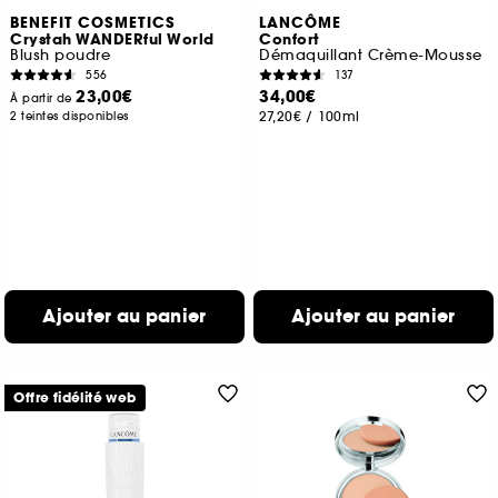
BENEFIT COSMETICS
LANCÔME
Crystah WANDERful World
Confort
Blush poudre
Démaquillant Crème-Mousse
556
137
23,00€
34,00€
À partir de
27,20€
/
100ml
2 teintes disponibles
Ajouter au panier
Ajouter au panier
Offre fidélité web