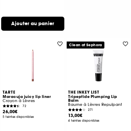
Ajouter au panier
Clean at Sephora
TARTE
THE INKEY LIST
Maracuja juicy lip liner
Tripeptide Plumping Lip
Balm
Crayon à Lèvres
Baume à Lèvres Repulpant
72
271
26,00€
13,00€
5 teintes disponibles
4 teintes disponibles