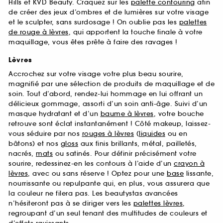
Hills et KVD Beauty. Craquez sur les
palette contouring
afin
de créer des jeux d’ombres et de lumières sur votre visage
et le sculpter, sans surdosage ! On oublie pas les
palettes
de rouge à lèvres
, qui apportent la touche finale à votre
maquillage, vous êtes prête à faire des ravages !
Lèvres
Accrochez sur votre visage votre plus beau sourire,
magnifié par une sélection de produits de maquillage et de
soin. Tout d’abord, rendez-lui hommage en lui offrant un
délicieux gommage, assorti d’un soin anti-âge. Suivi d’un
masque hydratant et d’un
baume à lèvres
, votre bouche
retrouve sont éclat instantanément ! Côté makeup, laissez-
vous séduire par nos
rouges à lèvres
(
liquides
ou en
bâtons) et nos
gloss
aux finis brillants, métal, pailletés,
nacrés,
mats
ou satinés. Pour définir précisément votre
sourire, redessinez-en les contours à l’aide d’un
crayon à
lèvres
, avec ou sans réserve ! Optez pour une
base
lissante,
nourrissante ou repulpante qui, en plus, vous assurera que
la couleur ne filera pas. Les beautystas avancées
n’hésiteront pas à se diriger vers les
palettes lèvres
,
regroupant d’un seul tenant des multitudes de couleurs et