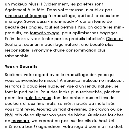
un makeup réussi ! Evidemment, les
palettes
sont
également à la fête. Dans votre trousse, n’oubliez pas
pinceaux et éponges
à maquillage, qui font toujours bon
ménage. Soyez aussi « mani-ready »* car en terme de
beauté des ongles, tout est permis ! Puis, on adore les mini-
produits, en
format voyage
, pour optimiser ses bagages.
Enfin, laissez-vous tenter par les produits labellisés
Clean at
Sephora
, pour un maquillage naturel, une beauté plus
responsable, synonyme d’une consommation plus
raisonnable.
Yeux + Sourcils
Sublimez votre regard avec le maquillage des yeux qui
vous conviendra le mieux ! Ambiance makeup no makeup :
les
fards à paupières
nude, en vue d’un rendu naturel, se
font la part belle. Pour des looks plus recherchés, piochez
parmi les
palettes yeux
dont les ombres aux milliers de
couleurs et aux finis mats, satinés, nacrés ou métallisés
vous font rêver. Ajoutez un trait d’
eyeliner
, de
crayon ou de
khôl
afin de souligner vos yeux de biche. Quelques touches
de
mascara
, waterproof ou pas, sur les cils du haut (et
même du bas !) agrandiront votre regard comme il se doit.