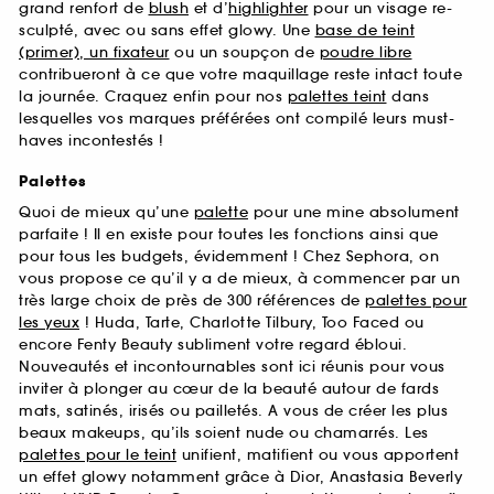
grand renfort de
blush
et d’
highlighter
pour un visage re-
sculpté, avec ou sans effet glowy. Une
base de teint
(primer), un fixateur
ou un soupçon de
poudre libre
contribueront à ce que votre maquillage reste intact toute
la journée. Craquez enfin pour nos
palettes teint
dans
lesquelles vos marques préférées ont compilé leurs must-
haves incontestés !
Palettes
Quoi de mieux qu’une
palette
pour une mine absolument
parfaite ! Il en existe pour toutes les fonctions ainsi que
pour tous les budgets, évidemment ! Chez Sephora, on
vous propose ce qu’il y a de mieux, à commencer par un
très large choix de près de 300 références de
palettes pour
les yeux
! Huda, Tarte, Charlotte Tilbury, Too Faced ou
encore Fenty Beauty subliment votre regard ébloui.
Nouveautés et incontournables sont ici réunis pour vous
inviter à plonger au cœur de la beauté autour de fards
mats, satinés, irisés ou pailletés. A vous de créer les plus
beaux makeups, qu’ils soient nude ou chamarrés. Les
palettes pour le teint
unifient, matifient ou vous apportent
un effet glowy notamment grâce à Dior, Anastasia Beverly