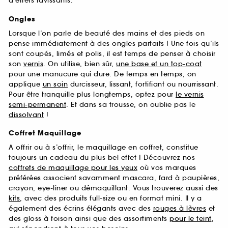
d’effets ravissants.
Ongles
Lorsque l’on parle de beauté des mains et des pieds on
pense immédiatement à des ongles parfaits ! Une fois qu’ils
sont coupés, limés et polis, il est temps de penser à choisir
son
vernis
. On utilise, bien sûr,
une base et un top-coat
pour une manucure qui dure. De temps en temps, on
applique
un soin
durcisseur, lissant, fortifiant ou nourrissant.
Pour être tranquille plus longtemps, optez pour
le vernis
semi-permanent
. Et dans sa trousse, on oublie pas le
dissolvant
!
Coffret Maquillage
A offrir ou à s’offrir, le maquillage en coffret, constitue
toujours un cadeau du plus bel effet ! Découvrez nos
coffrets de maquillage pour les yeux
où vos marques
préférées associent savamment mascara, fard à paupières,
crayon, eye-liner ou démaquillant. Vous trouverez aussi des
kits
, avec des produits full-size ou en format mini. Il y a
également des écrins élégants avec des
rouges à lèvres
et
des gloss à foison ainsi que des assortiments
pour le teint
,