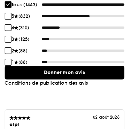
Tous (1443)
5
(832)
4
(310)
3
(125)
2
(88)
1
(88)
Donner mon avis
Conditions de publication des avis
02 août 2026
clpl