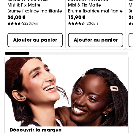
Mist & Fix Matte
Mist & Fix Matte
Mi
Brume fixatrice matifiante 24h
Brume fixatrice matifiante 24
Br
36,00 €
15,90 €
3
223
avis
123
avis
Ajouter au panier
Ajouter au panier
Découvrir la marque