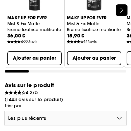
d’ingrédients d’origine naturelle.
Ignorer le carrousel produits
Vegan : Des produits sans ingrédient d’origine
MAKE UP FOR EVER
MAKE UP FOR EVER
M
animale.
Mist & Fix Matte
Mist & Fix Matte
Mi
Brume fixatrice matifiante 24h
Brume fixatrice matifiante 24
Br
36,00 €
15,90 €
3
Vegan :
Des produits sans ingrédient d’origine
223
avis
123
avis
animale.
Ajouter au panier
Ajouter au panier
Avis sur le produit
4.2/5
(1443 avis sur le produit)
Trier par
Les plus récents