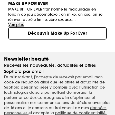
MAKE UP FOR EVER
MAKE UP FOR EVER transforme le maquillage en
terrain de jeu décomplexé : on mixe, on ose, on se
réinvente ; zéro limite, zéro excuse.
Ses formules haute performance suivent le rythme et
Voir plus
subliment toutes les carnations, quoi qu’il arrive.
Découvrir Make Up For Ever
Newsletter beauté
Recevez les nouveautés, actualités et offres
Sephora par email
En m’inscrivant, j’accepte de recevoir par email mon
code de réduction ainsi que les offres et actualités de
Sephora personnalisées y compris avec l’utilisation de
technologies de suivi permettant de mesurer la
performance des campagnes afin d'optimiser et
personnaliser nos communications. Je déclare avoir plus
de 16 ans et je consens au traitement de mes
données
personnelles
et accepte la
politique de confidentialité
.