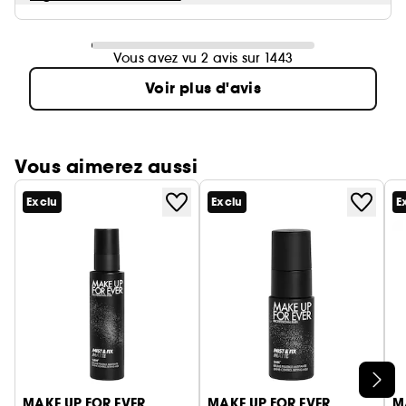
Vous avez vu 2 avis sur 1443
Voir plus d'avis
Vous aimerez aussi
Exclu
Exclu
E
Ignorer le carrousel produits
MAKE UP FOR EVER
MAKE UP FOR EVER
M