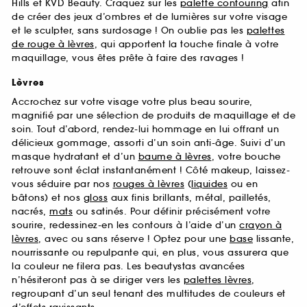
Hills et KVD Beauty. Craquez sur les
palette contouring
afin
de créer des jeux d’ombres et de lumières sur votre visage
et le sculpter, sans surdosage ! On oublie pas les
palettes
de rouge à lèvres
, qui apportent la touche finale à votre
maquillage, vous êtes prête à faire des ravages !
Lèvres
Accrochez sur votre visage votre plus beau sourire,
magnifié par une sélection de produits de maquillage et de
soin. Tout d’abord, rendez-lui hommage en lui offrant un
délicieux gommage, assorti d’un soin anti-âge. Suivi d’un
masque hydratant et d’un
baume à lèvres
, votre bouche
retrouve sont éclat instantanément ! Côté makeup, laissez-
vous séduire par nos
rouges à lèvres
(
liquides
ou en
bâtons) et nos
gloss
aux finis brillants, métal, pailletés,
nacrés,
mats
ou satinés. Pour définir précisément votre
sourire, redessinez-en les contours à l’aide d’un
crayon à
lèvres
, avec ou sans réserve ! Optez pour une
base
lissante,
nourrissante ou repulpante qui, en plus, vous assurera que
la couleur ne filera pas. Les beautystas avancées
n’hésiteront pas à se diriger vers les
palettes lèvres
,
regroupant d’un seul tenant des multitudes de couleurs et