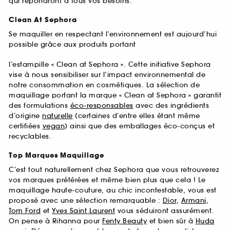
qui répondront à tous vos besoins.
Clean At Sephora
Se maquiller en respectant l’environnement est aujourd’hui
possible grâce aux produits portant
l’estampille « Clean at Sephora ». Cette initiative Sephora
vise à nous sensibiliser sur l’impact environnemental de
notre consommation en cosmétiques. La sélection de
maquillage portant la marque « Clean at Sephora » garantit
des formulations
éco-responsables
avec des ingrédients
d’origine
naturelle
(certaines d’entre elles étant même
certifiées
vegan
) ainsi que des emballages éco-conçus et
recyclables.
Top Marques Maquillage
C’est tout naturellement chez Sephora que vous retrouverez
vos marques préférées et même bien plus que cela ! Le
maquillage haute-couture, au chic incontestable, vous est
proposé avec une sélection remarquable :
Dior
,
Armani
,
Tom Ford
et
Yves Saint Laurent
vous séduiront assurément.
On pense à Rihanna pour
Fenty Beauty
et bien sûr à
Huda