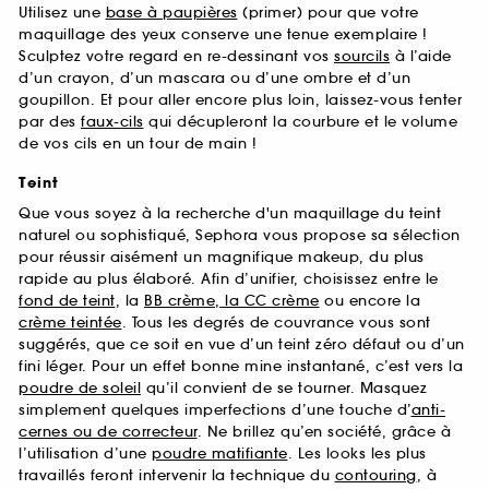
Utilisez une
base à paupières
(primer) pour que votre
maquillage des yeux conserve une tenue exemplaire !
Sculptez votre regard en re-dessinant vos
sourcils
à l’aide
d’un crayon, d’un mascara ou d’une ombre et d’un
goupillon. Et pour aller encore plus loin, laissez-vous tenter
par des
faux-cils
qui décupleront la courbure et le volume
de vos cils en un tour de main !
Teint
Que vous soyez à la recherche d'un maquillage du teint
naturel ou sophistiqué, Sephora vous propose sa sélection
pour réussir aisément un magnifique makeup, du plus
rapide au plus élaboré. Afin d’unifier, choisissez entre le
fond de teint
, la
BB crème, la CC crème
ou encore la
crème teintée
. Tous les degrés de couvrance vous sont
suggérés, que ce soit en vue d’un teint zéro défaut ou d’un
fini léger. Pour un effet bonne mine instantané, c’est vers la
poudre de soleil
qu’il convient de se tourner. Masquez
simplement quelques imperfections d’une touche d’
anti-
cernes ou de correcteur
. Ne brillez qu’en société, grâce à
l’utilisation d’une
poudre matifiante
. Les looks les plus
travaillés feront intervenir la technique du
contouring
, à