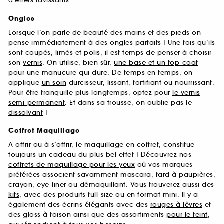
d’effets ravissants.
Ongles
Lorsque l’on parle de beauté des mains et des pieds on
pense immédiatement à des ongles parfaits ! Une fois qu’ils
sont coupés, limés et polis, il est temps de penser à choisir
son
vernis
. On utilise, bien sûr,
une base et un top-coat
pour une manucure qui dure. De temps en temps, on
applique
un soin
durcisseur, lissant, fortifiant ou nourrissant.
Pour être tranquille plus longtemps, optez pour
le vernis
semi-permanent
. Et dans sa trousse, on oublie pas le
dissolvant
!
Coffret Maquillage
A offrir ou à s’offrir, le maquillage en coffret, constitue
toujours un cadeau du plus bel effet ! Découvrez nos
coffrets de maquillage pour les yeux
où vos marques
préférées associent savamment mascara, fard à paupières,
crayon, eye-liner ou démaquillant. Vous trouverez aussi des
kits
, avec des produits full-size ou en format mini. Il y a
également des écrins élégants avec des
rouges à lèvres
et
des gloss à foison ainsi que des assortiments
pour le teint
,