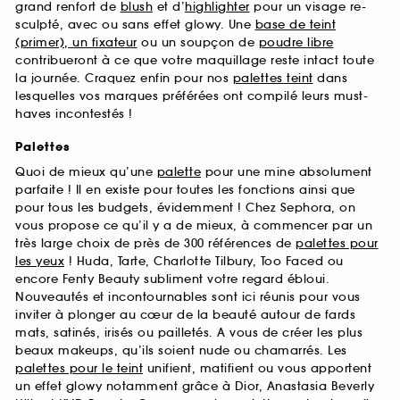
grand renfort de
blush
et d’
highlighter
pour un visage re-
sculpté, avec ou sans effet glowy. Une
base de teint
(primer), un fixateur
ou un soupçon de
poudre libre
contribueront à ce que votre maquillage reste intact toute
la journée. Craquez enfin pour nos
palettes teint
dans
lesquelles vos marques préférées ont compilé leurs must-
haves incontestés !
Palettes
Quoi de mieux qu’une
palette
pour une mine absolument
parfaite ! Il en existe pour toutes les fonctions ainsi que
pour tous les budgets, évidemment ! Chez Sephora, on
vous propose ce qu’il y a de mieux, à commencer par un
très large choix de près de 300 références de
palettes pour
les yeux
! Huda, Tarte, Charlotte Tilbury, Too Faced ou
encore Fenty Beauty subliment votre regard ébloui.
Nouveautés et incontournables sont ici réunis pour vous
inviter à plonger au cœur de la beauté autour de fards
mats, satinés, irisés ou pailletés. A vous de créer les plus
beaux makeups, qu’ils soient nude ou chamarrés. Les
palettes pour le teint
unifient, matifient ou vous apportent
un effet glowy notamment grâce à Dior, Anastasia Beverly