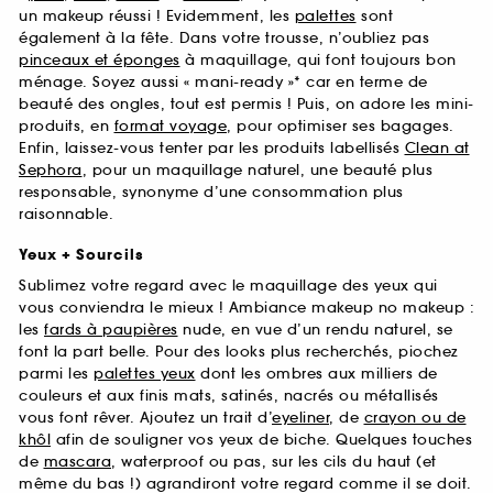
un makeup réussi ! Evidemment, les
palettes
sont
également à la fête. Dans votre trousse, n’oubliez pas
pinceaux et éponges
à maquillage, qui font toujours bon
ménage. Soyez aussi « mani-ready »* car en terme de
beauté des ongles, tout est permis ! Puis, on adore les mini-
produits, en
format voyage
, pour optimiser ses bagages.
Enfin, laissez-vous tenter par les produits labellisés
Clean at
Sephora
, pour un maquillage naturel, une beauté plus
responsable, synonyme d’une consommation plus
raisonnable.
Yeux + Sourcils
Sublimez votre regard avec le maquillage des yeux qui
vous conviendra le mieux ! Ambiance makeup no makeup :
les
fards à paupières
nude, en vue d’un rendu naturel, se
font la part belle. Pour des looks plus recherchés, piochez
parmi les
palettes yeux
dont les ombres aux milliers de
couleurs et aux finis mats, satinés, nacrés ou métallisés
vous font rêver. Ajoutez un trait d’
eyeliner
, de
crayon ou de
khôl
afin de souligner vos yeux de biche. Quelques touches
de
mascara
, waterproof ou pas, sur les cils du haut (et
même du bas !) agrandiront votre regard comme il se doit.