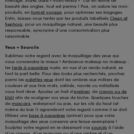
ménage. Soyez aussi « mani-ready »* car en terme de
beauté des ongles, tout est permis ! Puis, on adore les mini-
produits, en
format voyage
, pour optimiser ses bagages.
Enfin, laissez-vous tenter par les produits labellisés
Clean at
Sephora
, pour un maquillage naturel, une beauté plus
responsable, synonyme d’une consommation plus
raisonnable.
Yeux + Sourcils
Sublimez votre regard avec le maquillage des yeux qui
vous conviendra le mieux ! Ambiance makeup no makeup :
les
fards à paupières
nude, en vue d’un rendu naturel, se
font la part belle. Pour des looks plus recherchés, piochez
parmi les
palettes yeux
dont les ombres aux milliers de
couleurs et aux finis mats, satinés, nacrés ou métallisés
vous font rêver. Ajoutez un trait d’
eyeliner
, de
crayon ou de
khôl
afin de souligner vos yeux de biche. Quelques touches
de
mascara
, waterproof ou pas, sur les cils du haut (et
même du bas !) agrandiront votre regard comme il se doit.
Utilisez une
base à paupières
(primer) pour que votre
maquillage des yeux conserve une tenue exemplaire !
Sculptez votre regard en re-dessinant vos
sourcils
à l’aide
d’un crayon, d’un mascara ou d’une ombre et d’un