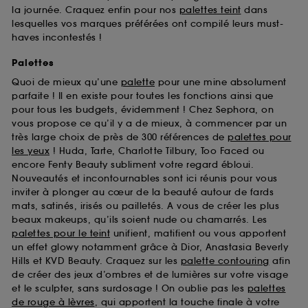
la journée. Craquez enfin pour nos
palettes teint
dans
lesquelles vos marques préférées ont compilé leurs must-
haves incontestés !
Palettes
Quoi de mieux qu’une
palette
pour une mine absolument
parfaite ! Il en existe pour toutes les fonctions ainsi que
pour tous les budgets, évidemment ! Chez Sephora, on
vous propose ce qu’il y a de mieux, à commencer par un
très large choix de près de 300 références de
palettes pour
les yeux
! Huda, Tarte, Charlotte Tilbury, Too Faced ou
encore Fenty Beauty subliment votre regard ébloui.
Nouveautés et incontournables sont ici réunis pour vous
inviter à plonger au cœur de la beauté autour de fards
mats, satinés, irisés ou pailletés. A vous de créer les plus
beaux makeups, qu’ils soient nude ou chamarrés. Les
palettes pour le teint
unifient, matifient ou vous apportent
un effet glowy notamment grâce à Dior, Anastasia Beverly
Hills et KVD Beauty. Craquez sur les
palette contouring
afin
de créer des jeux d’ombres et de lumières sur votre visage
et le sculpter, sans surdosage ! On oublie pas les
palettes
de rouge à lèvres
, qui apportent la touche finale à votre