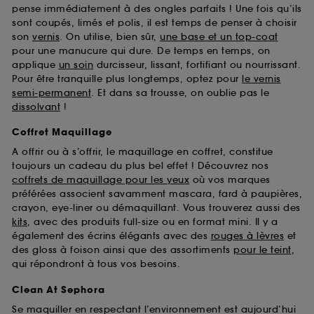
pense immédiatement à des ongles parfaits ! Une fois qu’ils
sont coupés, limés et polis, il est temps de penser à choisir
son
vernis
. On utilise, bien sûr,
une base et un top-coat
pour une manucure qui dure. De temps en temps, on
applique
un soin
durcisseur, lissant, fortifiant ou nourrissant.
Pour être tranquille plus longtemps, optez pour
le vernis
semi-permanent
. Et dans sa trousse, on oublie pas le
dissolvant
!
Coffret Maquillage
A offrir ou à s’offrir, le maquillage en coffret, constitue
toujours un cadeau du plus bel effet ! Découvrez nos
coffrets de maquillage pour les yeux
où vos marques
préférées associent savamment mascara, fard à paupières,
crayon, eye-liner ou démaquillant. Vous trouverez aussi des
kits
, avec des produits full-size ou en format mini. Il y a
également des écrins élégants avec des
rouges à lèvres
et
des gloss à foison ainsi que des assortiments
pour le teint
,
qui répondront à tous vos besoins.
Clean At Sephora
Se maquiller en respectant l’environnement est aujourd’hui