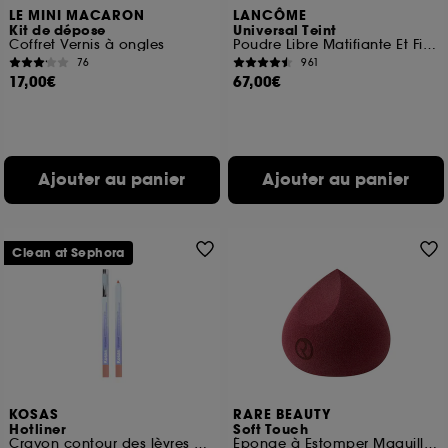
LE MINI MACARON
LANCÔME
Kit de dépose
Universal Teint
Coffret Vernis à ongles
Poudre Libre Matifiante Et Fixatrice
76
961
17,00€
67,00€
Ajouter au panier
Ajouter au panier
Clean at Sephora
KOSAS
RARE BEAUTY
Hotliner
Soft Touch
Crayon contour des lèvres à l'acide hyaluronique
Éponge à Estomper Maquillage