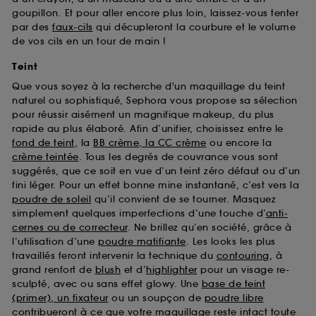
goupillon. Et pour aller encore plus loin, laissez-vous tenter
par des
faux-cils
qui décupleront la courbure et le volume
de vos cils en un tour de main !
Teint
Que vous soyez à la recherche d'un maquillage du teint
naturel ou sophistiqué, Sephora vous propose sa sélection
pour réussir aisément un magnifique makeup, du plus
rapide au plus élaboré. Afin d’unifier, choisissez entre le
fond de teint
, la
BB crème, la CC crème
ou encore la
crème teintée
. Tous les degrés de couvrance vous sont
suggérés, que ce soit en vue d’un teint zéro défaut ou d’un
fini léger. Pour un effet bonne mine instantané, c’est vers la
poudre de soleil
qu’il convient de se tourner. Masquez
simplement quelques imperfections d’une touche d’
anti-
cernes ou de correcteur
. Ne brillez qu’en société, grâce à
l’utilisation d’une
poudre matifiante
. Les looks les plus
travaillés feront intervenir la technique du
contouring
, à
grand renfort de
blush
et d’
highlighter
pour un visage re-
sculpté, avec ou sans effet glowy. Une
base de teint
(primer), un fixateur
ou un soupçon de
poudre libre
contribueront à ce que votre maquillage reste intact toute