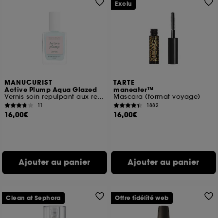
Exclu
MANUCURIST
TARTE
Active Plump Aqua Glazed
maneater™
Vernis soin repulpant aux reflets bleu holographique
Mascara (format voyage)
11
1882
16,00€
16,00€
Ajouter au panier
Ajouter au panier
Clean at Sephora
Offre fidélité web