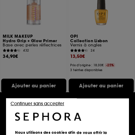
MILK MAKEUP
OPI
Hydro Grip + Glow Primer
Collection Lisbon
Base avec perles réflectrices
Vernis à ongles
432
24
34,90€
13,50€
Prix d'origine : 18,00€
-25%
3 teintes disponibles
Ajouter au panier
Ajouter au panier
Continuer sans accepter
Nous utilisons des cookies afin de vous offrir la