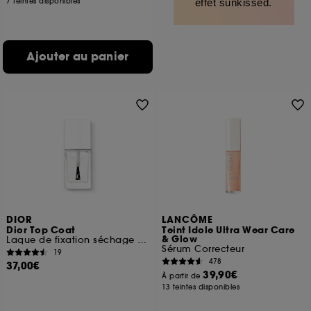
7 teintes disponibles
effet sunkissed.
Ajouter au panier
DIOR
LANCÔME
Dior Top Coat
Teint Idole Ultra Wear Care
& Glow
Laque de fixation séchage ultra-rapide
Sérum Correcteur
19
478
37,00€
39,90€
À partir de
13 teintes disponibles