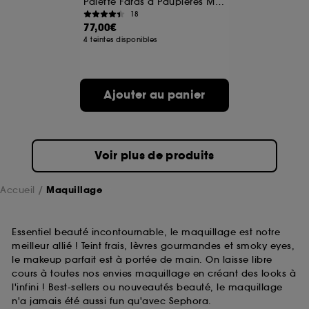
Palette Fards à Paupières Multi-Finis Tenue 12h
18
77,00€
A l'exception des cookies techniques, le dépôt et la
4 teintes disponibles
lecture de ces traceurs requiert votre accord. Vous
pouvez personnaliser vos choix concernant le dépôt
de ces cookies grâce au bouton "personnaliser mes
choix" ci-dessous ou décider de "tout accepter".
Ajouter au panier
Sephora pourra associer les informations de
navigation collectées par ces Cookies, pour les
finalités acceptées, avec les données personnelles
collectées ou générées lors de votre activité en ligne
ou en magasin. Pour refuser tous les cookies, cliques
Voir plus de produits
sur "continuer sans accepter". Voous pouvez à tout
moment choisir de retirer votrte consentement. Si vous
souhaitez obtenir plus d'information sur les cookies
Accueil
Maquillage
utilisés,
cliquez
ici
.
Essentiel beauté incontournable, le maquillage est notre
meilleur allié ! Teint frais, lèvres gourmandes et smoky eyes,
le makeup parfait est à portée de main. On laisse libre
cours à toutes nos envies maquillage en créant des looks à
l'infini ! Best-sellers ou nouveautés beauté, le maquillage
n'a jamais été aussi fun qu'avec Sephora.