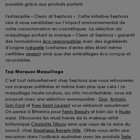
possible grâce aux produits portant
l’estampille « Clean at Sephora ». Cette initiative Sephora
vise à nous sensibiliser sur l’impact environnemental de
notre consommation en cosmétiques. La sélection de
maquillage portant la marque « Clean at Sephora » garantit
des formulations
éco-responsables
avec des ingrédients
d’origine
naturelle
(certaines d’entre elles étant même
certifiées
vegan
) ainsi que des emballages éco-conçus et
recyclables.
Top Marques Maquillage
C’est tout naturellement chez Sephora que vous retrouverez
vos marques préférées et même bien plus que cela ! Le
maquillage haute-couture, au chic incontestable, vous est
proposé avec une sélection remarquable :
Dior
,
Armani
,
Tom Ford
et
Yves Saint Laurent
vous séduiront assurément.
On pense à Rihanna pour
Fenty Beauty
et bien sûr à
Huda
aussi. Découvrez les must-haves de la makeup-artist
britannique
Charlotte Tilbury
ainsi que ceux de la reine du
sourcil, chez
Anastasia Beverly Hills
. Offrez-vous enfin une
excursion dans l’outback australien avec les produits
Tarte