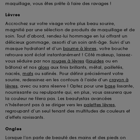
maquillage, vous êtes prête à faire des ravages !
Lèvres
Accrochez sur votre visage votre plus beau sourire,
magnifié par une sélection de produits de maquillage et de
soin. Tout d’abord, rendez-lui hommage en lui offrant un
délicieux gommage, assorti d’un soin anti-âge. Suivi d’un
masque hydratant et d’un
baume à lèvres
, votre bouche
retrouve sont éclat instantanément ! Côté makeup, laissez-
vous séduire par nos
rouges à lèvres
(
liquides
ou en
bâtons) et nos
gloss
aux finis brillants, métal, pailletés,
nacrés,
mats
ou satinés. Pour définir précisément votre
sourire, redessinez-en les contours à l’aide d’un
crayon à
lèvres
, avec ou sans réserve ! Optez pour une
base
lissante,
nourrissante ou repulpante qui, en plus, vous assurera que
la couleur ne filera pas. Les beautystas avancées
n’hésiteront pas à se diriger vers les
palettes lèvres
,
regroupant d’un seul tenant des multitudes de couleurs et
d’effets ravissants.
Ongles
Lorsque l’on parle de beauté des mains et des pieds on