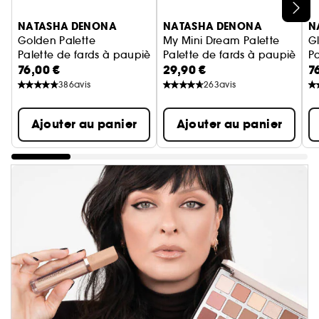
Ignorer le carrousel produits
NATASHA DENONA
NATASHA DENONA
N
Golden Palette
My Mini Dream Palette
G
Palette de fards à paupière
Palette de fards à paupière
Pa
76,00 €
29,90 €
7
386
avis
263
avis
Ajouter au panier
Ajouter au panier