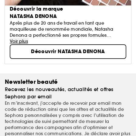
Découvrir la marque
NATASHA DENONA
Après plus de 20 ans de travail en tant que
maquilleuse de renommée mondiale, Natasha
Denona a perfectionné ses propres formules
d'ombres à paupières. Parce que les ombres à
Voir plus
paupières Natasha Denona sont toujours fabriqués à
Découvrir NATASHA DENONA
partir d'ingrédients riches...
Newsletter beauté
Recevez les nouveautés, actualités et offres
Sephora par email
En m’inscrivant, j’accepte de recevoir par email mon
code de réduction ainsi que les offres et actualités de
Sephora personnalisées y compris avec l’utilisation de
technologies de suivi permettant de mesurer la
performance des campagnes afin d'optimiser et
personnaliser nos communications. Je déclare avoir plus