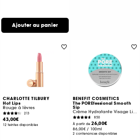
Ajouter au panier
CHARLOTTE TILBURY
BENEFIT COSMETICS
Hot Lips
The POREfessional Smooth
Sip
Rouge à lèvres
Crème Hydratante Visage Lissante pour les pores
213
850
43,00€
26,00€
À partir de
12 teintes disponibles
86,00€
/
100ml
2 contenances disponibles