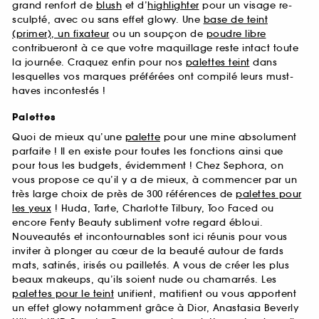
grand renfort de
blush
et d’
highlighter
pour un visage re-
sculpté, avec ou sans effet glowy. Une
base de teint
(primer), un fixateur
ou un soupçon de
poudre libre
contribueront à ce que votre maquillage reste intact toute
la journée. Craquez enfin pour nos
palettes teint
dans
lesquelles vos marques préférées ont compilé leurs must-
haves incontestés !
Palettes
Quoi de mieux qu’une
palette
pour une mine absolument
parfaite ! Il en existe pour toutes les fonctions ainsi que
pour tous les budgets, évidemment ! Chez Sephora, on
vous propose ce qu’il y a de mieux, à commencer par un
très large choix de près de 300 références de
palettes pour
les yeux
! Huda, Tarte, Charlotte Tilbury, Too Faced ou
encore Fenty Beauty subliment votre regard ébloui.
Nouveautés et incontournables sont ici réunis pour vous
inviter à plonger au cœur de la beauté autour de fards
mats, satinés, irisés ou pailletés. A vous de créer les plus
beaux makeups, qu’ils soient nude ou chamarrés. Les
palettes pour le teint
unifient, matifient ou vous apportent
un effet glowy notamment grâce à Dior, Anastasia Beverly