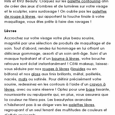
Hills et KVD Beauty. Craquez sur les
palette contouring
afin
de créer des jeux d’ombres et de lumières sur votre visage
et le sculpter, sans surdosage ! On oublie pas les
palettes
de rouge à lèvres
, qui apportent la touche finale à votre
maquillage, vous êtes prête à faire des ravages !
Lèvres
Accrochez sur votre visage votre plus beau sourire,
magnifié par une sélection de produits de maquillage et de
soin. Tout d’abord, rendez-lui hommage en lui offrant un
délicieux gommage, assorti d’un soin anti-âge. Suivi d’un
masque hydratant et d’un
baume à lèvres
, votre bouche
retrouve sont éclat instantanément ! Côté makeup, laissez-
vous séduire par nos
rouges à lèvres
(
liquides
ou en
bâtons) et nos
gloss
aux finis brillants, métal, pailletés,
nacrés,
mats
ou satinés. Pour définir précisément votre
sourire, redessinez-en les contours à l’aide d’un
crayon à
lèvres
, avec ou sans réserve ! Optez pour une
base
lissante,
nourrissante ou repulpante qui, en plus, vous assurera que
la couleur ne filera pas. Les beautystas avancées
n’hésiteront pas à se diriger vers les
palettes lèvres
,
regroupant d’un seul tenant des multitudes de couleurs et