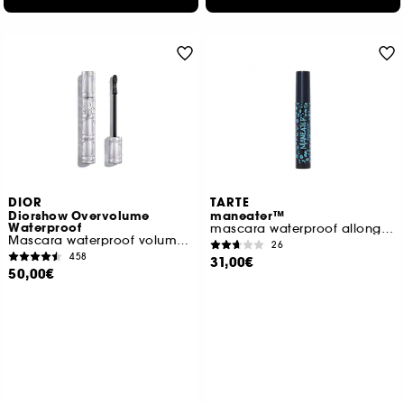
DIOR
TARTE
Diorshow Overvolume
maneater™
Waterproof
mascara waterproof allongeant et volumisant
Mascara waterproof volume extrême 48 h
26
458
31,00€
50,00€