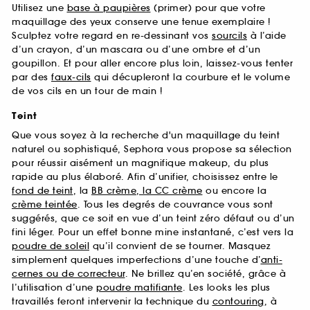
Utilisez une
base à paupières
(primer) pour que votre
maquillage des yeux conserve une tenue exemplaire !
Sculptez votre regard en re-dessinant vos
sourcils
à l’aide
d’un crayon, d’un mascara ou d’une ombre et d’un
goupillon. Et pour aller encore plus loin, laissez-vous tenter
par des
faux-cils
qui décupleront la courbure et le volume
de vos cils en un tour de main !
Teint
Que vous soyez à la recherche d'un maquillage du teint
naturel ou sophistiqué, Sephora vous propose sa sélection
pour réussir aisément un magnifique makeup, du plus
rapide au plus élaboré. Afin d’unifier, choisissez entre le
fond de teint
, la
BB crème, la CC crème
ou encore la
crème teintée
. Tous les degrés de couvrance vous sont
suggérés, que ce soit en vue d’un teint zéro défaut ou d’un
fini léger. Pour un effet bonne mine instantané, c’est vers la
poudre de soleil
qu’il convient de se tourner. Masquez
simplement quelques imperfections d’une touche d’
anti-
cernes ou de correcteur
. Ne brillez qu’en société, grâce à
l’utilisation d’une
poudre matifiante
. Les looks les plus
travaillés feront intervenir la technique du
contouring
, à