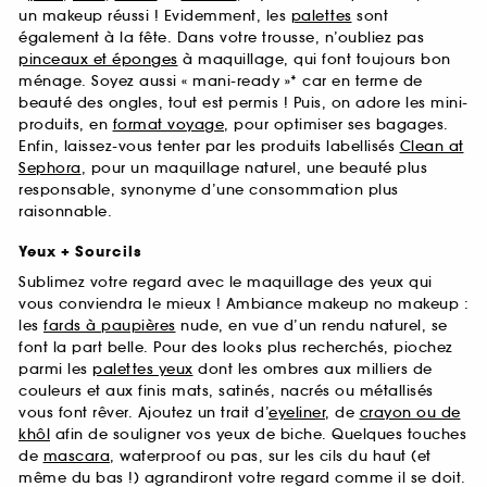
un makeup réussi ! Evidemment, les
palettes
sont
également à la fête. Dans votre trousse, n’oubliez pas
pinceaux et éponges
à maquillage, qui font toujours bon
ménage. Soyez aussi « mani-ready »* car en terme de
beauté des ongles, tout est permis ! Puis, on adore les mini-
produits, en
format voyage
, pour optimiser ses bagages.
Enfin, laissez-vous tenter par les produits labellisés
Clean at
Sephora
, pour un maquillage naturel, une beauté plus
responsable, synonyme d’une consommation plus
raisonnable.
Yeux + Sourcils
Sublimez votre regard avec le maquillage des yeux qui
vous conviendra le mieux ! Ambiance makeup no makeup :
les
fards à paupières
nude, en vue d’un rendu naturel, se
font la part belle. Pour des looks plus recherchés, piochez
parmi les
palettes yeux
dont les ombres aux milliers de
couleurs et aux finis mats, satinés, nacrés ou métallisés
vous font rêver. Ajoutez un trait d’
eyeliner
, de
crayon ou de
khôl
afin de souligner vos yeux de biche. Quelques touches
de
mascara
, waterproof ou pas, sur les cils du haut (et
même du bas !) agrandiront votre regard comme il se doit.