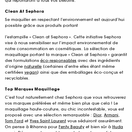
qui répondront à tous vos besoins.
Clean At Sephora
Se maquiller en respectant l’environnement est aujourd’hui
possible grâce aux produits portant
l’estampille « Clean at Sephora ». Cette initiative Sephora
vise à nous sensibiliser sur l’impact environnemental de
notre consommation en cosmétiques. La sélection de
maquillage portant la marque « Clean at Sephora » garantit
des formulations
éco-responsables
avec des ingrédients
d’origine
naturelle
(certaines d’entre elles étant même
certifiées
vegan
) ainsi que des emballages éco-conçus et
recyclables.
Top Marques Maquillage
C’est tout naturellement chez Sephora que vous retrouverez
vos marques préférées et même bien plus que cela ! Le
maquillage haute-couture, au chic incontestable, vous est
proposé avec une sélection remarquable :
Dior
,
Armani
,
Tom Ford
et
Yves Saint Laurent
vous séduiront assurément.
On pense à Rihanna pour
Fenty Beauty
et bien sûr à
Huda