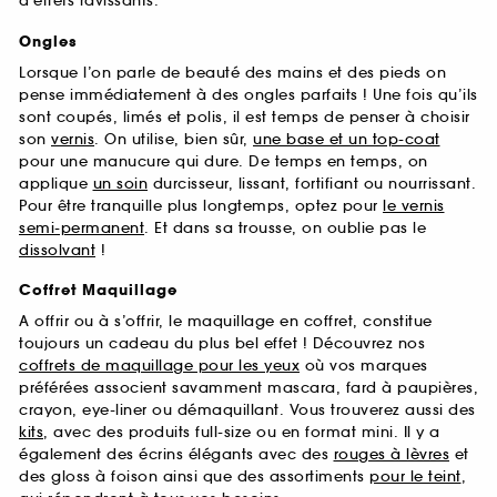
d’effets ravissants.
Ongles
Lorsque l’on parle de beauté des mains et des pieds on
pense immédiatement à des ongles parfaits ! Une fois qu’ils
sont coupés, limés et polis, il est temps de penser à choisir
son
vernis
. On utilise, bien sûr,
une base et un top-coat
pour une manucure qui dure. De temps en temps, on
applique
un soin
durcisseur, lissant, fortifiant ou nourrissant.
Pour être tranquille plus longtemps, optez pour
le vernis
semi-permanent
. Et dans sa trousse, on oublie pas le
dissolvant
!
Coffret Maquillage
A offrir ou à s’offrir, le maquillage en coffret, constitue
toujours un cadeau du plus bel effet ! Découvrez nos
coffrets de maquillage pour les yeux
où vos marques
préférées associent savamment mascara, fard à paupières,
crayon, eye-liner ou démaquillant. Vous trouverez aussi des
kits
, avec des produits full-size ou en format mini. Il y a
également des écrins élégants avec des
rouges à lèvres
et
des gloss à foison ainsi que des assortiments
pour le teint
,