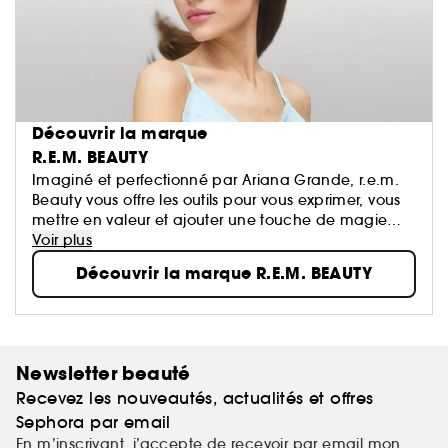
Découvrir la marque
R.E.M. BEAUTY
Imaginé et perfectionné par Ariana Grande, r.e.m.
Beauty vous offre les outils pour vous exprimer, vous
mettre en valeur et ajouter une touche de magie
chaque jour — pour rêver les yeux grands ouverts.
Voir plus
Découvrir la marque R.E.M. BEAUTY
Découvrez le maquillage de demain : des teintes
futuristes, des produits polyvalents, des formules
hybrides enrichies en soins de la peau, des
techniques d'application innovantes et des formules
ultra-sensorielles.
Newsletter beauté
Recevez les nouveautés, actualités et offres
Vegan et sans cruauté, toujours.
Sephora par email
En m’inscrivant, j’accepte de recevoir par email mon