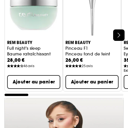
Ignorer le carrousel produits
REM BEAUTY
REM BEAUTY
R
Full night's sleep
Pinceau F1
S
Baume rafraîchissant
Pinceau fond de teint
E
28,00 €
26,00 €
3
Pa
46
avis
25
avis
Ex
Ajouter au panier
Ajouter au panier