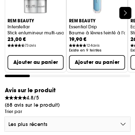
Ignorer le carrousel produits
REM BEAUTY
REM BEAUTY
R
Interstellar
Essential Drip
Ec
Stick enlumineur multi-usages
Baume à lèvres teinté à l'aci
St
23,00 €
19,90 €
2
73
avis
124
avis
Existe en 9 teintes
Ex
Ajouter au panier
Ajouter au panier
Avis sur le produit
4.8/5
(68 avis sur le produit)
Trier par
Les plus récents