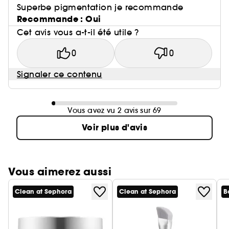
Superbe pigmentation je recommande
Recommande : Oui
Cet avis vous a-t-il été utile ?
0
0
Signaler ce contenu
Vous avez vu 2 avis sur 69
Voir plus d'avis
Vous aimerez aussi
Clean at Sephora
Clean at Sephora
B