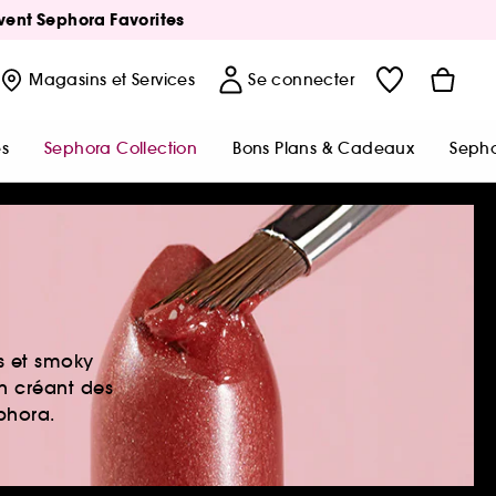
Avent Sephora Favorites
Magasins
et Services
Se connecter
s
Sephora Collection
Bons Plans & Cadeaux
Sepho
es et smoky
en créant des
ephora.