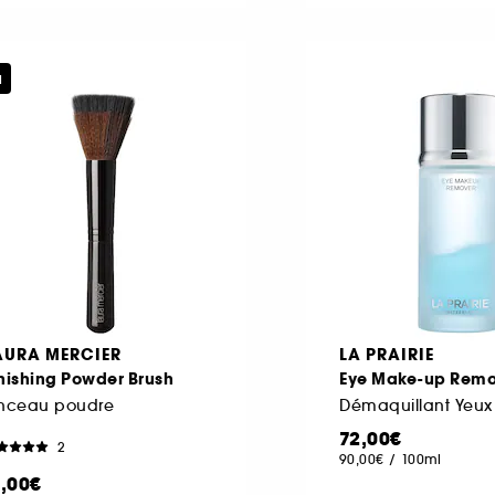
u
AURA MERCIER
LA PRAIRIE
nishing Powder Brush
Eye Make-up Remo
inceau poudre
Démaquillant Yeux
72,00€
2
90,00€
/
100ml
1,00€