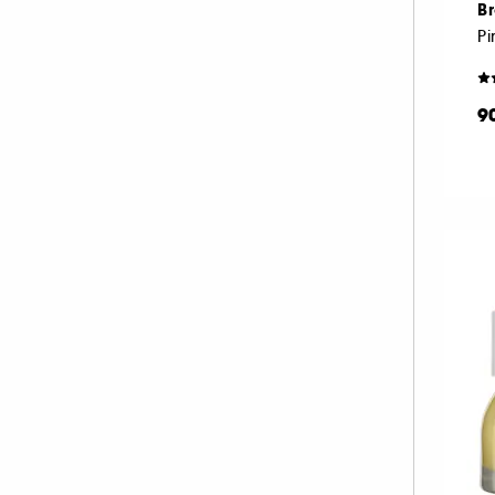
Br
PAT McGRATH LABS (33)
Pi
PIXI (10)
PRADA (20)
9
RARE BEAUTY (47)
REM BEAUTY (39)
REN CLEAN SKINCARE (1)
RITUALS (1)
RMS BEAUTY (9)
SEPHORA COLLECTION (1)
SHISEIDO (7)
SISLEY (57)
SOL DE JANEIRO (1)
SUMMER FRIDAYS (15)
SUNDAY RILEY (1)
TARTE (66)