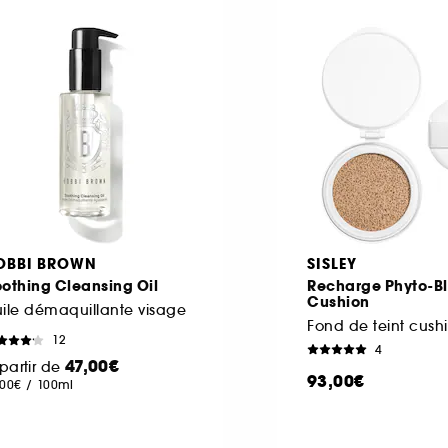
OBBI BROWN
SISLEY
othing Cleansing Oil
Recharge Phyto-Bl
Cushion
ile démaquillante visage
Fond de teint cush
12
4
47,00€
partir de
93,00€
,00€
/
100ml