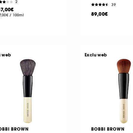
2
39
87,00€
89,00€
7,00€
/
100ml
u web
Exclu web
OBBI BROWN
BOBBI BROWN