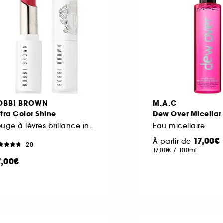
OBBI BROWN
M.A.C
tra Color Shine
Dew Over Micellar
Rouge à lèvres brillance intense
Eau micellaire
17,00€
À partir de
20
17,00€
/
100ml
7,00€