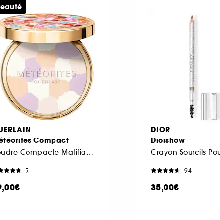
eauté
UERLAIN
DIOR
étéorites Compact
Diorshow
Poudre Compacte Matifiante Et Fixante
7
94
9,00€
35,00€