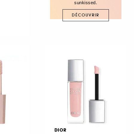
sunkissed.
DÉCOUVRIR
DIOR