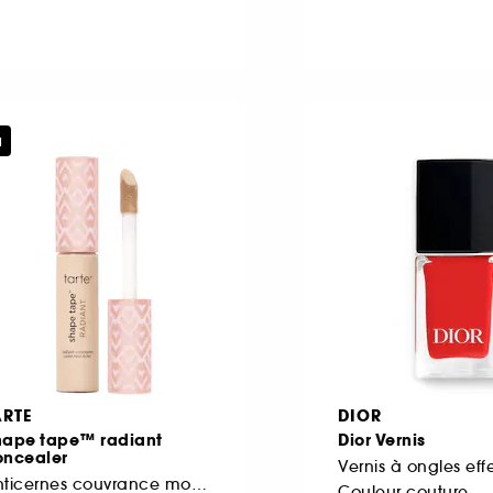
u
ARTE
DIOR
hape tape™ radiant
Dior Vernis
oncealer
Vernis à ongles eff
Anticernes couvrance moyenne et fini lumineux
Couleur couture