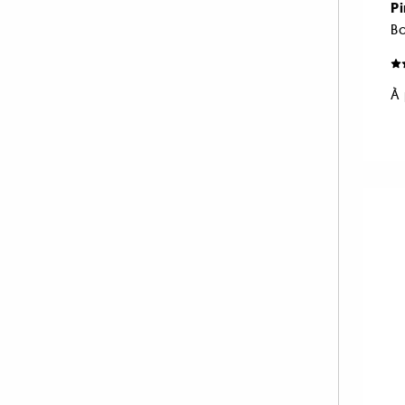
Pi
PAT McGRATH LABS (34)
PIXI (10)
PRADA (20)
À 
RARE BEAUTY (47)
REM BEAUTY (39)
REN CLEAN SKINCARE (1)
RITUALS (1)
RMS BEAUTY (9)
SEPHORA COLLECTION (1)
SHISEIDO (7)
SISLEY (57)
SOL DE JANEIRO (1)
SUMMER FRIDAYS (15)
SUNDAY RILEY (1)
TARTE (66)