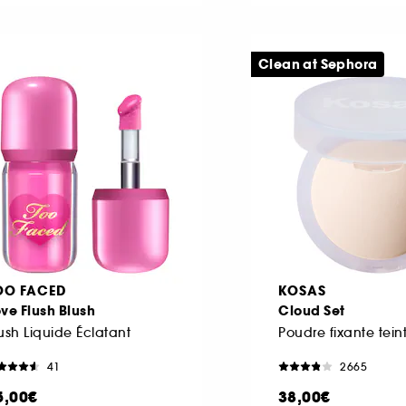
Clean at Sephora
OO FACED
KOSAS
ve Flush Blush
Cloud Set
ush Liquide Éclatant
Poudre fixante tein
41
2665
5,00€
38,00€