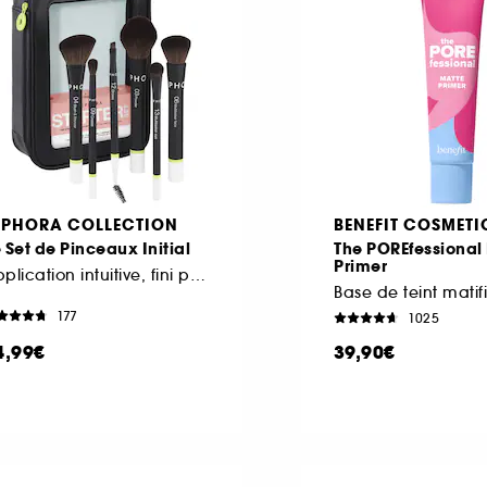
EPHORA COLLECTION
BENEFIT COSMETI
 Set de Pinceaux Initial
The POREfessional
Primer
Application intuitive, fini parfait
Base de teint matif
177
1025
4,99€
39,90€