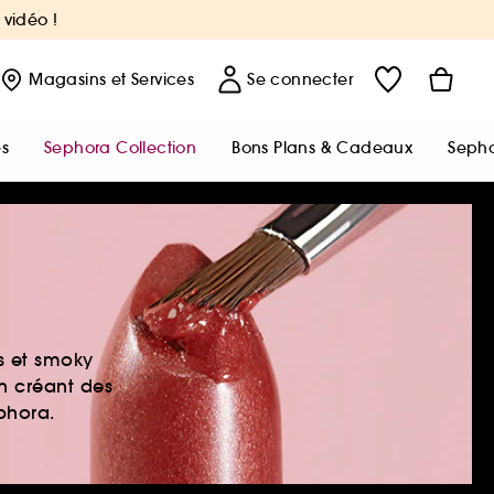
 vidéo !
Magasins
et Services
Se connecter
s
Sephora Collection
Bons Plans & Cadeaux
Sepho
es et smoky
en créant des
ephora.