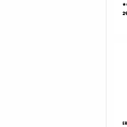
MAKE UP FOR EVER (67)
2
MANUCURIST (33)
MARIO BADESCU (1)
MERCI HANDY (2)
MERIT BEAUTY (19)
MILK MAKEUP (38)
MOROCCANOIL (1)
MY CLARINS (1)
NARS (47)
NATASHA DENONA (54)
NUDESTIX (11)
NUXE (8)
OLEHENRIKSEN (1)
ONESIZE (13)
E
OPI (54)