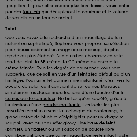
goupillon. Et pour aller encore plus loin, laissez-vous tenter
par des
faux-cils
qui décupleront la courbure et le volume
de vos cils en un tour de main !
Teint
Que vous soyez à la recherche d'un maquillage du teint
naturel ou sophistiqué, Sephora vous propose sa sélection
pour réussir aisément un magnifique makeup, du plus
rapide au plus élaboré. Afin d’unifier, choisissez entre le
fond de teint
, la
BB crème, la CC crème
ou encore la
crème teintée
. Tous les degrés de couvrance vous sont
suggérés, que ce soit en vue d’un teint zéro défaut ou d’un
fini léger. Pour un effet bonne mine instantané, c’est vers la
poudre de soleil
qu’il convient de se tourner. Masquez
simplement quelques imperfections d’une touche d’
anti-
cernes ou de correcteur
. Ne brillez qu’en société, grâce à
l’utilisation d’une
poudre matifiante
. Les looks les plus
travaillés feront intervenir la technique du
contouring
, à
grand renfort de
blush
et d’
highlighter
pour un visage re-
sculpté, avec ou sans effet glowy. Une
base de teint
(primer), un fixateur
ou un soupçon de
poudre libre
contribueront à ce que votre maquillage reste intact toute