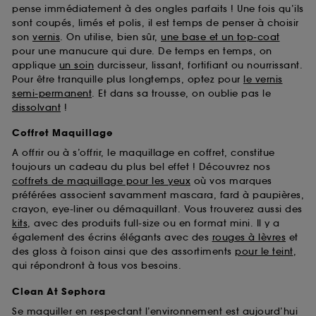
pense immédiatement à des ongles parfaits ! Une fois qu’ils
sont coupés, limés et polis, il est temps de penser à choisir
son
vernis
. On utilise, bien sûr,
une base et un top-coat
pour une manucure qui dure. De temps en temps, on
applique
un soin
durcisseur, lissant, fortifiant ou nourrissant.
Pour être tranquille plus longtemps, optez pour
le vernis
semi-permanent
. Et dans sa trousse, on oublie pas le
dissolvant
!
Coffret Maquillage
A offrir ou à s’offrir, le maquillage en coffret, constitue
toujours un cadeau du plus bel effet ! Découvrez nos
coffrets de maquillage pour les yeux
où vos marques
préférées associent savamment mascara, fard à paupières,
crayon, eye-liner ou démaquillant. Vous trouverez aussi des
kits
, avec des produits full-size ou en format mini. Il y a
également des écrins élégants avec des
rouges à lèvres
et
des gloss à foison ainsi que des assortiments
pour le teint
,
qui répondront à tous vos besoins.
Clean At Sephora
Se maquiller en respectant l’environnement est aujourd’hui