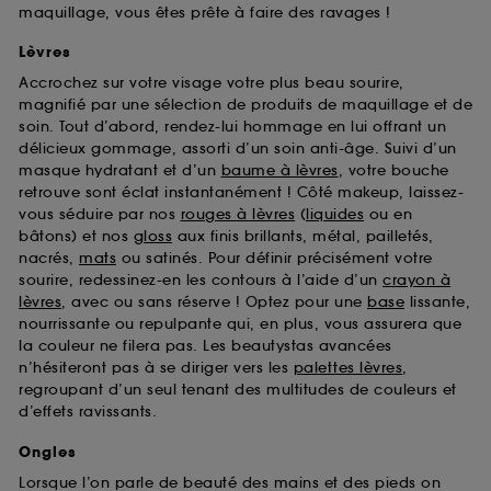
maquillage, vous êtes prête à faire des ravages !
Lèvres
Accrochez sur votre visage votre plus beau sourire,
magnifié par une sélection de produits de maquillage et de
soin. Tout d’abord, rendez-lui hommage en lui offrant un
délicieux gommage, assorti d’un soin anti-âge. Suivi d’un
masque hydratant et d’un
baume à lèvres
, votre bouche
retrouve sont éclat instantanément ! Côté makeup, laissez-
vous séduire par nos
rouges à lèvres
(
liquides
ou en
bâtons) et nos
gloss
aux finis brillants, métal, pailletés,
nacrés,
mats
ou satinés. Pour définir précisément votre
sourire, redessinez-en les contours à l’aide d’un
crayon à
lèvres
, avec ou sans réserve ! Optez pour une
base
lissante,
nourrissante ou repulpante qui, en plus, vous assurera que
la couleur ne filera pas. Les beautystas avancées
n’hésiteront pas à se diriger vers les
palettes lèvres
,
regroupant d’un seul tenant des multitudes de couleurs et
d’effets ravissants.
Ongles
Lorsque l’on parle de beauté des mains et des pieds on