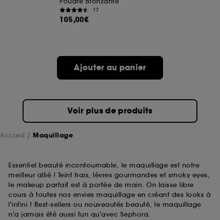
Poudre Bronzante
17
105,00€
A l'exception des cookies techniques, le dépôt et la
lecture de ces traceurs requiert votre accord. Vous
pouvez personnaliser vos choix concernant le dépôt
de ces cookies grâce au bouton "personnaliser mes
choix" ci-dessous ou décider de "tout accepter".
Ajouter au panier
Sephora pourra associer les informations de
navigation collectées par ces Cookies, pour les
finalités acceptées, avec les données personnelles
collectées ou générées lors de votre activité en ligne
ou en magasin. Pour refuser tous les cookies, cliques
Voir plus de produits
sur "continuer sans accepter". Voous pouvez à tout
moment choisir de retirer votrte consentement. Si vous
souhaitez obtenir plus d'information sur les cookies
Accueil
Maquillage
utilisés,
cliquez
ici
.
Essentiel beauté incontournable, le maquillage est notre
meilleur allié ! Teint frais, lèvres gourmandes et smoky eyes,
le makeup parfait est à portée de main. On laisse libre
cours à toutes nos envies maquillage en créant des looks à
l'infini ! Best-sellers ou nouveautés beauté, le maquillage
n'a jamais été aussi fun qu'avec Sephora.