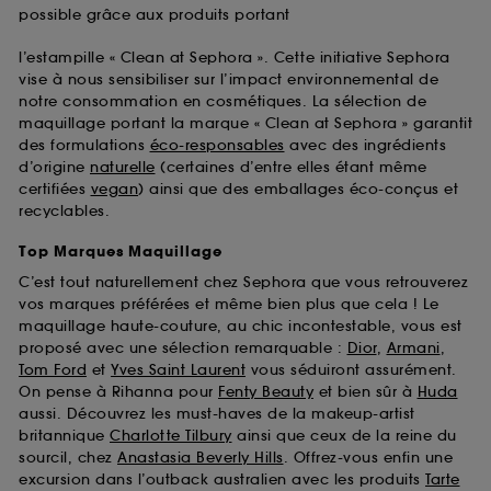
possible grâce aux produits portant
l’estampille « Clean at Sephora ». Cette initiative Sephora
vise à nous sensibiliser sur l’impact environnemental de
notre consommation en cosmétiques. La sélection de
maquillage portant la marque « Clean at Sephora » garantit
des formulations
éco-responsables
avec des ingrédients
d’origine
naturelle
(certaines d’entre elles étant même
certifiées
vegan
) ainsi que des emballages éco-conçus et
recyclables.
Top Marques Maquillage
C’est tout naturellement chez Sephora que vous retrouverez
vos marques préférées et même bien plus que cela ! Le
maquillage haute-couture, au chic incontestable, vous est
proposé avec une sélection remarquable :
Dior
,
Armani
,
Tom Ford
et
Yves Saint Laurent
vous séduiront assurément.
On pense à Rihanna pour
Fenty Beauty
et bien sûr à
Huda
aussi. Découvrez les must-haves de la makeup-artist
britannique
Charlotte Tilbury
ainsi que ceux de la reine du
sourcil, chez
Anastasia Beverly Hills
. Offrez-vous enfin une
excursion dans l’outback australien avec les produits
Tarte