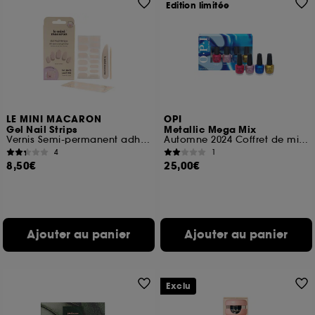
Edition limitée
LE MINI MACARON
OPI
Gel Nail Strips
Metallic Mega Mix
Vernis Semi-permanent adhésif
Automne 2024 Coffret de minis vernis tenue jusqu'à 7 jours
4
1
8,50€
25,00€
Ajouter au panier
Ajouter au panier
Exclu