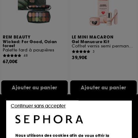
REM BEAUTY
LE MINI MACARON
Wicked: For Good, Ozian
Gel Manucure Kit
forest
Coffret vernis semi permanent 3 en 1
Palette fard à paupières
3
48
39,90€
67,00€
Ajouter au panier
Ajouter au panier
Continuer sans accepter
Nous utilisons des cookies afin de vous offrir la