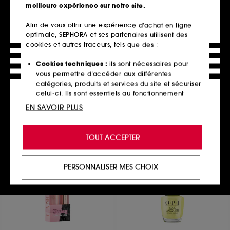
meilleure expérience sur notre site.
Afin de vous offrir une expérience d’achat en ligne
optimale, SEPHORA et ses partenaires utilisent des
OPI
OPI
Metallic Mega Mix
Nature Strong
cookies et autres traceurs, tels que des :
Automne 2024 Vernis à ongles tenue jusqu'à 7 jours
Top coat
2
59
Cookies techniques :
ils sont nécessaires pour
18,00€
19,90€
vous permettre d’accéder aux différentes
3 teintes disponibles
catégories, produits et services du site et sécuriser
celui-ci. Ils sont essentiels au fonctionnement
technique du site et ne peuvent être désactivés.
EN SAVOIR PLUS
Ajouter au panier
Ajouter au panier
Cookies de personnalisation :
ils nous permettent
de vous offrir une expérience enrichie et
TOUT ACCEPTER
personnalisée en vous recommandant des
produits, des services et des contenus qui
répondent au mieux à vos préférences, et de vous
PERSONNALISER MES CHOIX
proposer des offres promotionnelles adaptées à
votre profil.
Cookies réseaux sociaux et publicité :
ils sont
utilisés pour vous présenter du contenu susceptible
de vous plaire via des publicités, y compris sur des
sites tiers et sur les réseaux sociaux, sur la base