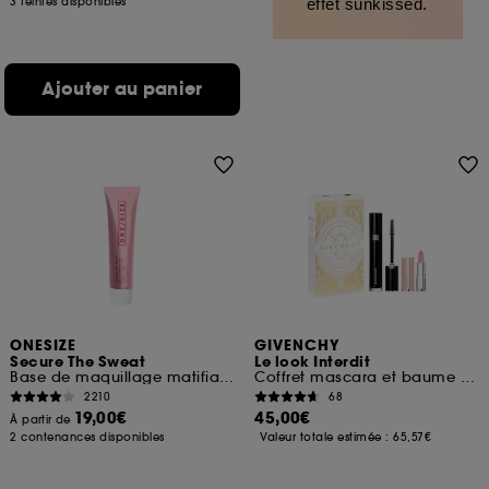
3 teintes disponibles
effet sunkissed.
Ajouter au panier
ONESIZE
GIVENCHY
Secure The Sweat
Le look Interdit
Base de maquillage matifiante waterproof
Coffret mascara et baume embellisseur de lèvres
2210
68
19,00€
45,00€
À partir de
2 contenances disponibles
Valeur totale estimée :
65,57€