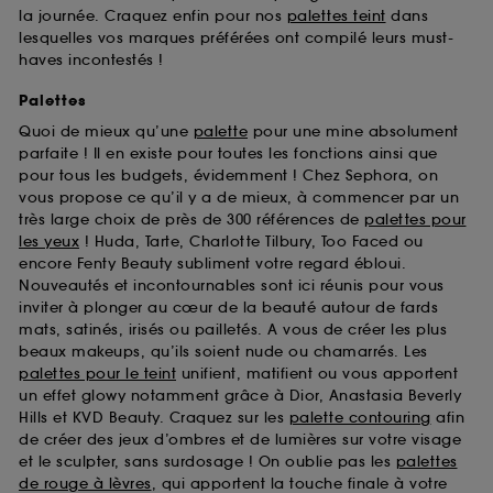
la journée. Craquez enfin pour nos
palettes teint
dans
lesquelles vos marques préférées ont compilé leurs must-
haves incontestés !
Palettes
Quoi de mieux qu’une
palette
pour une mine absolument
parfaite ! Il en existe pour toutes les fonctions ainsi que
pour tous les budgets, évidemment ! Chez Sephora, on
vous propose ce qu’il y a de mieux, à commencer par un
très large choix de près de 300 références de
palettes pour
les yeux
! Huda, Tarte, Charlotte Tilbury, Too Faced ou
encore Fenty Beauty subliment votre regard ébloui.
Nouveautés et incontournables sont ici réunis pour vous
inviter à plonger au cœur de la beauté autour de fards
mats, satinés, irisés ou pailletés. A vous de créer les plus
beaux makeups, qu’ils soient nude ou chamarrés. Les
palettes pour le teint
unifient, matifient ou vous apportent
un effet glowy notamment grâce à Dior, Anastasia Beverly
Hills et KVD Beauty. Craquez sur les
palette contouring
afin
de créer des jeux d’ombres et de lumières sur votre visage
et le sculpter, sans surdosage ! On oublie pas les
palettes
de rouge à lèvres
, qui apportent la touche finale à votre