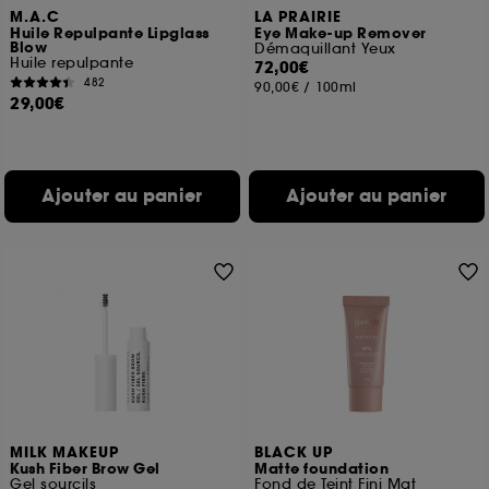
M.A.C
LA PRAIRIE
Huile Repulpante Lipglass
Eye Make-up Remover
Blow
Démaquillant Yeux
Huile repulpante
72,00€
482
90,00€
/
100ml
29,00€
Ajouter au panier
Ajouter au panier
MILK MAKEUP
BLACK UP
Kush Fiber Brow Gel
Matte foundation
Gel sourcils
Fond de Teint Fini Mat