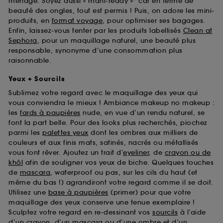
ménage. Soyez aussi « mani-ready »* car en terme de
beauté des ongles, tout est permis ! Puis, on adore les mini-
produits, en
format voyage
, pour optimiser ses bagages.
Enfin, laissez-vous tenter par les produits labellisés
Clean at
Sephora
, pour un maquillage naturel, une beauté plus
responsable, synonyme d’une consommation plus
raisonnable.
Yeux + Sourcils
Sublimez votre regard avec le maquillage des yeux qui
vous conviendra le mieux ! Ambiance makeup no makeup :
les
fards à paupières
nude, en vue d’un rendu naturel, se
font la part belle. Pour des looks plus recherchés, piochez
parmi les
palettes yeux
dont les ombres aux milliers de
couleurs et aux finis mats, satinés, nacrés ou métallisés
vous font rêver. Ajoutez un trait d’
eyeliner
, de
crayon ou de
khôl
afin de souligner vos yeux de biche. Quelques touches
de
mascara
, waterproof ou pas, sur les cils du haut (et
même du bas !) agrandiront votre regard comme il se doit.
Utilisez une
base à paupières
(primer) pour que votre
maquillage des yeux conserve une tenue exemplaire !
Sculptez votre regard en re-dessinant vos
sourcils
à l’aide
d’un crayon, d’un mascara ou d’une ombre et d’un