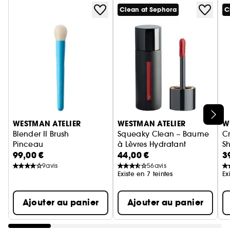
Clean at Sephora
C
Ignorer le carrousel produits
WESTMAN ATELIER
WESTMAN ATELIER
W
Blender II Brush
Squeaky Clean – Baume
Cr
Pinceau
à Lèvres Hydratant
S
99,00 €
44,00 €
3
Cr
9
avis
56
avis
Existe en 7 teintes
Ex
Ajouter au panier
Ajouter au panier