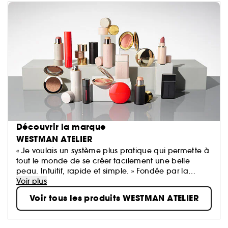
Découvrir la marque
WESTMAN ATELIER
« Je voulais un système plus pratique qui permette à
tout le monde de se créer facilement une belle
peau. Intuitif, rapide et simple. » Fondée par la
maquilleuse éditoriale Gucci Westman, la marque
Voir plus
de beauté propre Westman Atelier associe des
Voir tous les produits WESTMAN ATELIER
pigments hautes performances, des actifs de soin
cutané nourrissants et les formulations les plus sûres
à un œil extraordinaire pour la couleur. Il en résulte