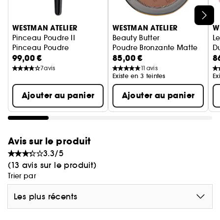
bonne gestion forestière.
Ignorer le carrousel produits
WESTMAN ATELIER
WESTMAN ATELIER
W
Hautes performances :
luxueux et résistant. Les
Pinceau Poudre II
Beauty Butter
L
fibres de nylon (non prélevées sur des animaux)
Pinceau Poudre
Poudre Bronzante Matte
D
99,00 €
85,00 €
8
sont ultra douces et offrent une densité, une
7
avis
11
avis
douceur et une fonction optimales.
Existe en 3 teintes
Ex
Pour découvrir nos partis-pris Clean at Sephora,
cliquez
ici
Ajouter au panier
Ajouter au panier
Avis sur le produit
3.3/5
(13 avis sur le produit)
Trier par
Les plus récents