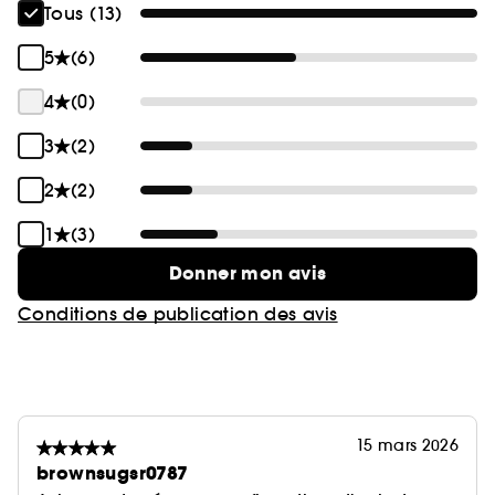
Tous (13)
5
(6)
4
(0)
3
(2)
2
(2)
1
(3)
Donner mon avis
Conditions de publication des avis
15 mars 2026
brownsugsr0787