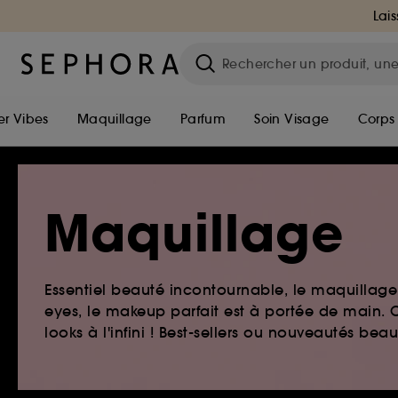
Lais
r Vibes
Maquillage
Parfum
Soin Visage
Corps
Maquillage
Essentiel beauté incontournable, le maquillage e
eyes, le makeup parfait est à portée de main. O
looks à l'infini ! Best-sellers ou nouveautés be