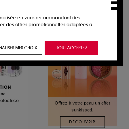
sonnalisée en vous recommandant des
ser des offres promotionnelles adaptées à
 de vous plaire via des publicités, y compris
NALISER MES CHOIX
TOUT ACCEPTER
e navigation, et de l'historique de vos
 de navigation sur notre site afin d’en
TION
 les fraudes aux moyens de paiement et les
re
otectrice
Offrez à votre peau un effet
sunkissed.
nctionnalités du site, tel que les cookies
us permettant d’accéder à votre compte lors
DÉCOUVRIR