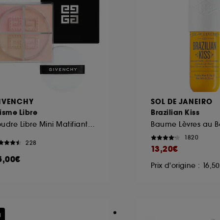
IVENCHY
SOL DE JANEIRO
isme Libre
Brazilian Kiss
Poudre Libre Mini Matifiante, Correctrice et Lumineuse
1820
228
13,20€
5,00€
Prix d'origine : 16,5
u