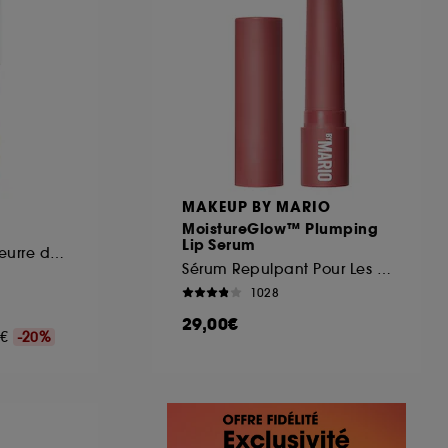
MAKEUP BY MARIO
MoistureGlow™ Plumping
Lip Serum
Baume Lèvres au Beurre de Cupuaçu
Sérum Repulpant Pour Les Lèvres
1028
29,00€
0€
-20%