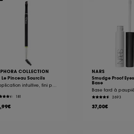
EPHORA COLLECTION
NARS
 Le Pinceau Sourcils
Smudge Proof Ey
Base
Application intuitive, fini parfait
Base fard à paupiè
181
2693
1,99€
37,00€