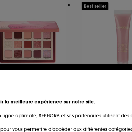
Best seller
ATASHA DENONA
LANCÔME
loom Palette
Juicy Tubes
lette de fards à paupière
ir la meilleure expérience sur notre site.
354
985
3,00€
19,90€
 ligne optimale, SEPHORA et ses partenaires utilisent des c
s pour vous permettre d’accéder aux différentes catégories, 