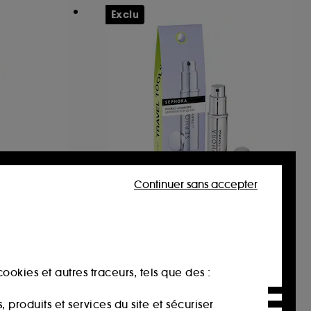
Exclu
Continuer sans accepter
SEPHORA COLLECTION
Vaporisateur de Sac
Lancôme Juicy Tubes Gloss 27 Cheeky Cherry
Argent
340
12,99€
ookies et autres traceurs, tels que des :
produits et services du site et sécuriser