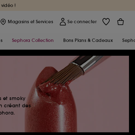
 vidéo !
Magasins
et Services
Se connecter
s
Sephora Collection
Bons Plans & Cadeaux
Sepho
es et smoky
en créant des
ephora.