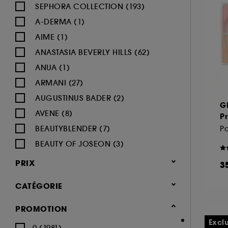
SEPHORA COLLECTION (193)
A-DERMA (1)
AIME (1)
ANASTASIA BEVERLY HILLS (62)
ANUA (1)
ARMANI (27)
AUGUSTINUS BADER (2)
G
AVENE (8)
Pr
BEAUTYBLENDER (7)
BEAUTY OF JOSEON (3)
BENEFIT COSMETICS (97)
PRIX
3
BIODERMA (9)
CATÉGORIE
BLACK UP (33)
BOBBI BROWN (60)
Maquillage
PROMOTION
BYOMA (5)
-25% sur une sélection maquillage
Excl
0 (1981)