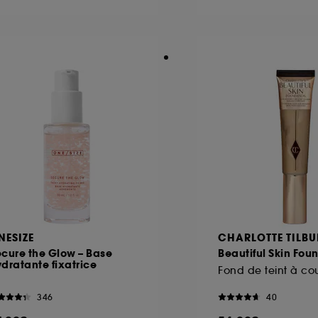
ôt et la lecture de ces traceurs requiert votre accord. V
rsonnaliser mes choix" ci-dessous ou décider de "tout ac
s Cookies, pour les finalités acceptées, avec les données
ur refuser tous les cookies, cliques sur "continuer sans a
tez obtenir plus d'information sur les cookies utilisés,
cliq
NESIZE
CHARLOTTE TILBU
cure the Glow – Base
Beautiful Skin Fou
dratante fixatrice
346
40