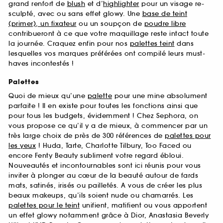
grand renfort de
blush
et d’
highlighter
pour un visage re-
sculpté, avec ou sans effet glowy. Une
base de teint
(primer), un fixateur
ou un soupçon de
poudre libre
contribueront à ce que votre maquillage reste intact toute
la journée. Craquez enfin pour nos
palettes teint
dans
lesquelles vos marques préférées ont compilé leurs must-
haves incontestés !
Palettes
Quoi de mieux qu’une
palette
pour une mine absolument
parfaite ! Il en existe pour toutes les fonctions ainsi que
pour tous les budgets, évidemment ! Chez Sephora, on
vous propose ce qu’il y a de mieux, à commencer par un
très large choix de près de 300 références de
palettes pour
les yeux
! Huda, Tarte, Charlotte Tilbury, Too Faced ou
encore Fenty Beauty subliment votre regard ébloui.
Nouveautés et incontournables sont ici réunis pour vous
inviter à plonger au cœur de la beauté autour de fards
mats, satinés, irisés ou pailletés. A vous de créer les plus
beaux makeups, qu’ils soient nude ou chamarrés. Les
palettes pour le teint
unifient, matifient ou vous apportent
un effet glowy notamment grâce à Dior, Anastasia Beverly