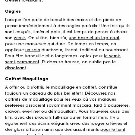
d’effets ravissants.
Ongles
Lorsque l’on parle de beauté des mains et des pieds on
pense immédiatement à des ongles parfaits ! Une fois qu’ils
sont coupés, limés et polis, il est temps de penser à choisir
son
vernis
. On utilise, bien sûr,
une base et un top-coat
pour une manucure qui dure. De temps en temps, on
applique
un soin
durcisseur, lissant, fortifiant ou nourrissant.
Pour être tranquille plus longtemps, optez pour
le vernis
semi-permanent
. Et dans sa trousse, on oublie pas le
dissolvant
!
Coffret Maquillage
A offrir ou à s’offrir, le maquillage en coffret, constitue
toujours un cadeau du plus bel effet ! Découvrez nos
coffrets de maquillage pour les yeux
où vos marques
préférées associent savamment mascara, fard à paupières,
crayon, eye-liner ou démaquillant. Vous trouverez aussi des
kits
, avec des produits full-size ou en format mini. Il y a
également des écrins élégants avec des
rouges à lèvres
et
des gloss à foison ainsi que des assortiments
pour le teint
,