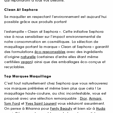
qui répondront à tous vos besoins.
Clean At Sephora
Se maquiller en respectant l’environnement est aujourd’hui
possible grâce aux produits portant
l’estampille « Clean at Sephora ». Cette initiative Sephora
vise à nous sensibiliser sur l’impact environnemental de
notre consommation en cosmétiques. La sélection de
maquillage portant la marque « Clean at Sephora » garantit
des formulations
éco-responsables
avec des ingrédients
d’origine
naturelle
(certaines d’entre elles étant même
certifiées
vegan
) ainsi que des emballages éco-conçus et
recyclables.
Top Marques Maquillage
C’est tout naturellement chez Sephora que vous retrouverez
vos marques préférées et même bien plus que cela ! Le
maquillage haute-couture, au chic incontestable, vous est
proposé avec une sélection remarquable :
Dior
,
Armani
,
Tom Ford
et
Yves Saint Laurent
vous séduiront assurément.
On pense à Rihanna pour
Fenty Beauty
et bien sûr à
Huda