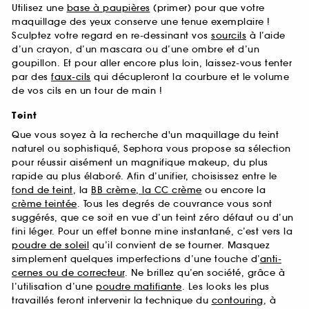
Utilisez une
base à paupières
(primer) pour que votre
maquillage des yeux conserve une tenue exemplaire !
Sculptez votre regard en re-dessinant vos
sourcils
à l’aide
d’un crayon, d’un mascara ou d’une ombre et d’un
goupillon. Et pour aller encore plus loin, laissez-vous tenter
par des
faux-cils
qui décupleront la courbure et le volume
de vos cils en un tour de main !
Teint
Que vous soyez à la recherche d'un maquillage du teint
naturel ou sophistiqué, Sephora vous propose sa sélection
pour réussir aisément un magnifique makeup, du plus
rapide au plus élaboré. Afin d’unifier, choisissez entre le
fond de teint
, la
BB crème, la CC crème
ou encore la
crème teintée
. Tous les degrés de couvrance vous sont
suggérés, que ce soit en vue d’un teint zéro défaut ou d’un
fini léger. Pour un effet bonne mine instantané, c’est vers la
poudre de soleil
qu’il convient de se tourner. Masquez
simplement quelques imperfections d’une touche d’
anti-
cernes ou de correcteur
. Ne brillez qu’en société, grâce à
l’utilisation d’une
poudre matifiante
. Les looks les plus
travaillés feront intervenir la technique du
contouring
, à