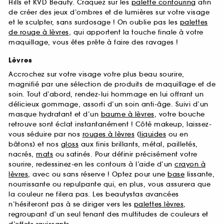
Hills et KVD Beauty. Craquez sur les
palette contouring
afin
de créer des jeux d’ombres et de lumières sur votre visage
et le sculpter, sans surdosage ! On oublie pas les
palettes
de rouge à lèvres
, qui apportent la touche finale à votre
maquillage, vous êtes prête à faire des ravages !
Lèvres
Accrochez sur votre visage votre plus beau sourire,
magnifié par une sélection de produits de maquillage et de
soin. Tout d’abord, rendez-lui hommage en lui offrant un
délicieux gommage, assorti d’un soin anti-âge. Suivi d’un
masque hydratant et d’un
baume à lèvres
, votre bouche
retrouve sont éclat instantanément ! Côté makeup, laissez-
vous séduire par nos
rouges à lèvres
(
liquides
ou en
bâtons) et nos
gloss
aux finis brillants, métal, pailletés,
nacrés,
mats
ou satinés. Pour définir précisément votre
sourire, redessinez-en les contours à l’aide d’un
crayon à
lèvres
, avec ou sans réserve ! Optez pour une
base
lissante,
nourrissante ou repulpante qui, en plus, vous assurera que
la couleur ne filera pas. Les beautystas avancées
n’hésiteront pas à se diriger vers les
palettes lèvres
,
regroupant d’un seul tenant des multitudes de couleurs et