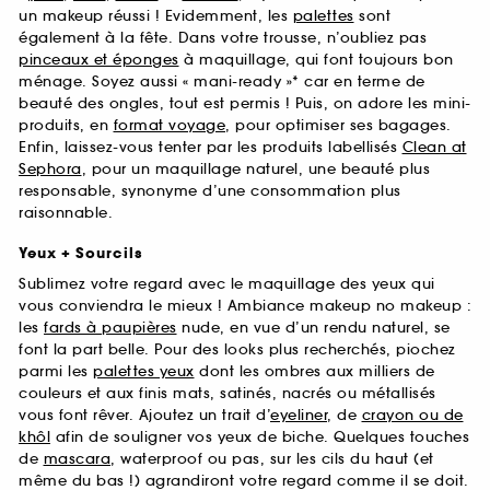
un makeup réussi ! Evidemment, les
palettes
sont
également à la fête. Dans votre trousse, n’oubliez pas
pinceaux et éponges
à maquillage, qui font toujours bon
ménage. Soyez aussi « mani-ready »* car en terme de
beauté des ongles, tout est permis ! Puis, on adore les mini-
produits, en
format voyage
, pour optimiser ses bagages.
Enfin, laissez-vous tenter par les produits labellisés
Clean at
Sephora
, pour un maquillage naturel, une beauté plus
responsable, synonyme d’une consommation plus
raisonnable.
Yeux + Sourcils
Sublimez votre regard avec le maquillage des yeux qui
vous conviendra le mieux ! Ambiance makeup no makeup :
les
fards à paupières
nude, en vue d’un rendu naturel, se
font la part belle. Pour des looks plus recherchés, piochez
parmi les
palettes yeux
dont les ombres aux milliers de
couleurs et aux finis mats, satinés, nacrés ou métallisés
vous font rêver. Ajoutez un trait d’
eyeliner
, de
crayon ou de
khôl
afin de souligner vos yeux de biche. Quelques touches
de
mascara
, waterproof ou pas, sur les cils du haut (et
même du bas !) agrandiront votre regard comme il se doit.