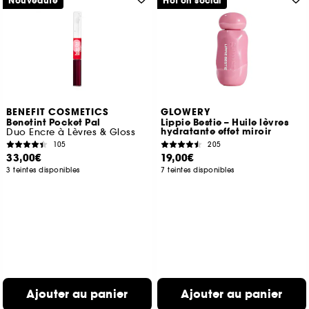
Nouveauté
Hot on social
BENEFIT COSMETICS
GLOWERY
Benetint Pocket Pal
Lippie Bestie – Huile lèvres
hydratante effet miroir
Duo Encre à Lèvres & Gloss
105
205
33,00€
19,00€
3 teintes disponibles
7 teintes disponibles
Ajouter au panier
Ajouter au panier