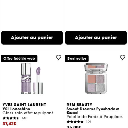
Ajouter au panier
Ajouter au panier
Offre fidélité web
Best seller
YVES SAINT LAURENT
REM BEAUTY
YSL Loveshine
Sweet Dreams Eyeshadow
Quad
Gloss soin effet repulpant
Palette de Fards à Paupières
680
109
37,42€
35,00€