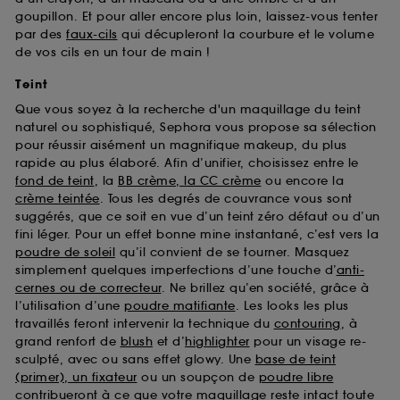
goupillon. Et pour aller encore plus loin, laissez-vous tenter
par des
faux-cils
qui décupleront la courbure et le volume
de vos cils en un tour de main !
Teint
Que vous soyez à la recherche d'un maquillage du teint
naturel ou sophistiqué, Sephora vous propose sa sélection
pour réussir aisément un magnifique makeup, du plus
rapide au plus élaboré. Afin d’unifier, choisissez entre le
fond de teint
, la
BB crème, la CC crème
ou encore la
crème teintée
. Tous les degrés de couvrance vous sont
suggérés, que ce soit en vue d’un teint zéro défaut ou d’un
fini léger. Pour un effet bonne mine instantané, c’est vers la
poudre de soleil
qu’il convient de se tourner. Masquez
simplement quelques imperfections d’une touche d’
anti-
cernes ou de correcteur
. Ne brillez qu’en société, grâce à
l’utilisation d’une
poudre matifiante
. Les looks les plus
travaillés feront intervenir la technique du
contouring
, à
grand renfort de
blush
et d’
highlighter
pour un visage re-
sculpté, avec ou sans effet glowy. Une
base de teint
(primer), un fixateur
ou un soupçon de
poudre libre
contribueront à ce que votre maquillage reste intact toute