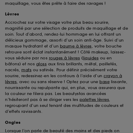
maquillage, vous êtes prête à faire des ravages !
Lèvres
Accrochez sur votre visage votre plus beau sourire,
magnifié par une sélection de produits de maquillage et de
soin. Tout d’abord, rendez-lui hommage en lui offrant un
délicieux gommage, assorti d’un soin anti-âge. Suivi d’un
masque hydratant et d’un
baume à lèvres
, votre bouche
retrouve sont éclat instantanément ! Côté makeup, laissez-
vous séduire par nos
rouges à lèvres
(
liquides
ou en
bâtons) et nos
gloss
aux finis brillants, métal, pailletés,
nacrés,
mats
ou satinés. Pour définir précisément votre
sourire, redessinez-en les contours à l’aide d’un
crayon à
lèvres
, avec ou sans réserve ! Optez pour une
base
lissante,
nourrissante ou repulpante qui, en plus, vous assurera que
la couleur ne filera pas. Les beautystas avancées
n’hésiteront pas à se diriger vers les
palettes lèvres
,
regroupant d’un seul tenant des multitudes de couleurs et
d’effets ravissants.
Ongles
Lorsque l’on parle de beauté des mains et des pieds on