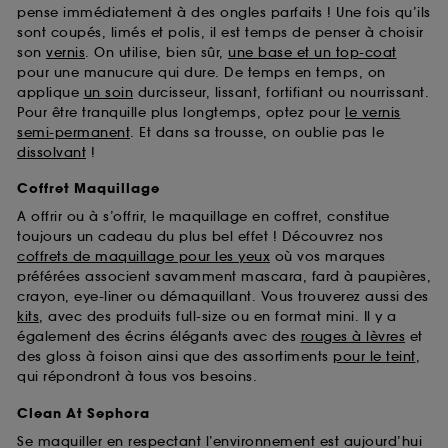
pense immédiatement à des ongles parfaits ! Une fois qu’ils
sont coupés, limés et polis, il est temps de penser à choisir
son
vernis
. On utilise, bien sûr,
une base et un top-coat
pour une manucure qui dure. De temps en temps, on
applique
un soin
durcisseur, lissant, fortifiant ou nourrissant.
Pour être tranquille plus longtemps, optez pour
le vernis
semi-permanent
. Et dans sa trousse, on oublie pas le
dissolvant
!
Coffret Maquillage
A offrir ou à s’offrir, le maquillage en coffret, constitue
toujours un cadeau du plus bel effet ! Découvrez nos
coffrets de maquillage pour les yeux
où vos marques
préférées associent savamment mascara, fard à paupières,
crayon, eye-liner ou démaquillant. Vous trouverez aussi des
kits
, avec des produits full-size ou en format mini. Il y a
également des écrins élégants avec des
rouges à lèvres
et
des gloss à foison ainsi que des assortiments
pour le teint
,
qui répondront à tous vos besoins.
Clean At Sephora
Se maquiller en respectant l’environnement est aujourd’hui