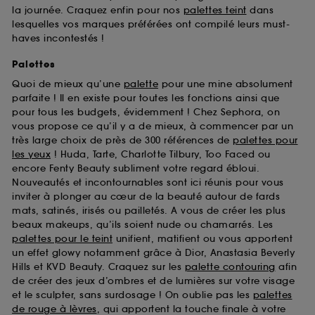
la journée. Craquez enfin pour nos
palettes teint
dans
lesquelles vos marques préférées ont compilé leurs must-
haves incontestés !
Palettes
Quoi de mieux qu’une
palette
pour une mine absolument
parfaite ! Il en existe pour toutes les fonctions ainsi que
pour tous les budgets, évidemment ! Chez Sephora, on
vous propose ce qu’il y a de mieux, à commencer par un
très large choix de près de 300 références de
palettes pour
les yeux
! Huda, Tarte, Charlotte Tilbury, Too Faced ou
encore Fenty Beauty subliment votre regard ébloui.
Nouveautés et incontournables sont ici réunis pour vous
inviter à plonger au cœur de la beauté autour de fards
mats, satinés, irisés ou pailletés. A vous de créer les plus
beaux makeups, qu’ils soient nude ou chamarrés. Les
palettes pour le teint
unifient, matifient ou vous apportent
un effet glowy notamment grâce à Dior, Anastasia Beverly
Hills et KVD Beauty. Craquez sur les
palette contouring
afin
de créer des jeux d’ombres et de lumières sur votre visage
et le sculpter, sans surdosage ! On oublie pas les
palettes
de rouge à lèvres
, qui apportent la touche finale à votre