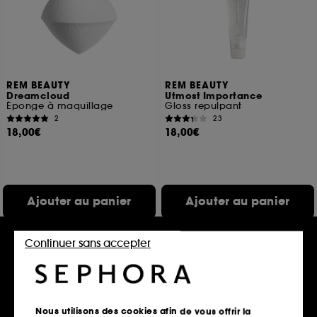
REM BEAUTY
REM BEAUTY
Dreamcloud
Utmost Importance
Éponge à maquillage
Gloss repulpant
2
23
18,00€
18,00€
Ajouter au panier
Ajouter au panier
Continuer sans accepter
Nous utilisons des cookies afin de vous offrir la