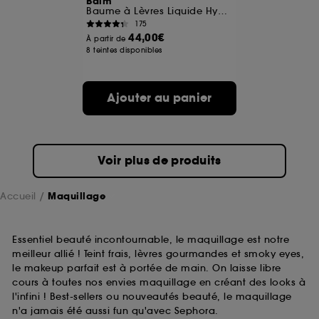
Balm
Baume à Lèvres Liquide Hydratation & Brillance
175
A l'exception des cookies techniques, le dépôt et la
44,00€
À partir de
lecture de ces traceurs requiert votre accord. Vous
8 teintes disponibles
pouvez personnaliser vos choix concernant le dépôt
de ces cookies grâce au bouton "personnaliser mes
choix" ci-dessous ou décider de "tout accepter".
Ajouter au panier
Sephora pourra associer les informations de
navigation collectées par ces Cookies, pour les
finalités acceptées, avec les données personnelles
collectées ou générées lors de votre activité en ligne
ou en magasin. Pour refuser tous les cookies, cliques
Voir plus de produits
sur "continuer sans accepter". Voous pouvez à tout
moment choisir de retirer votrte consentement. Si vous
souhaitez obtenir plus d'information sur les cookies
Accueil
Maquillage
utilisés,
cliquez
ici
.
Essentiel beauté incontournable, le maquillage est notre
meilleur allié ! Teint frais, lèvres gourmandes et smoky eyes,
le makeup parfait est à portée de main. On laisse libre
cours à toutes nos envies maquillage en créant des looks à
l'infini ! Best-sellers ou nouveautés beauté, le maquillage
n'a jamais été aussi fun qu'avec Sephora.