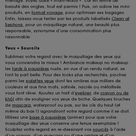
ménage. Soyez aussi « mani-ready »* car en terme de
beauté des ongles, tout est permis ! Puis, on adore les mini-
produits, en
format voyage
, pour optimiser ses bagages.
Enfin, laissez-vous tenter par les produits labellisés
Clean at
Sephora
, pour un maquillage naturel, une beauté plus
responsable, synonyme d’une consommation plus
raisonnable.
Yeux + Sourcils
Sublimez votre regard avec le maquillage des yeux qui
vous conviendra le mieux ! Ambiance makeup no makeup :
les
fards à paupières
nude, en vue d’un rendu naturel, se
font la part belle. Pour des looks plus recherchés, piochez
parmi les
palettes yeux
dont les ombres aux milliers de
couleurs et aux finis mats, satinés, nacrés ou métallisés
vous font rêver. Ajoutez un trait d’
eyeliner
, de
crayon ou de
khôl
afin de souligner vos yeux de biche. Quelques touches
de
mascara
, waterproof ou pas, sur les cils du haut (et
même du bas !) agrandiront votre regard comme il se doit.
Utilisez une
base à paupières
(primer) pour que votre
maquillage des yeux conserve une tenue exemplaire !
Sculptez votre regard en re-dessinant vos
sourcils
à l’aide
d’un crayon, d’un mascara ou d’une ombre et d’un