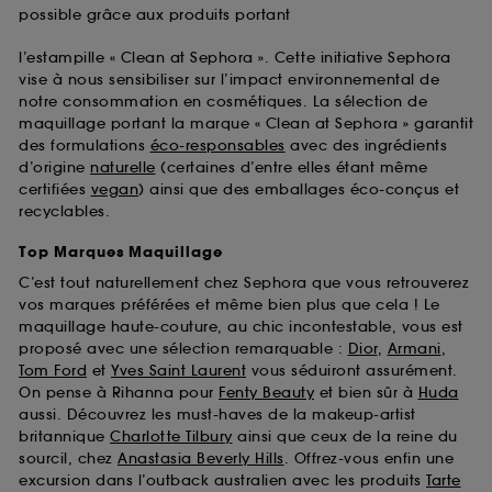
possible grâce aux produits portant
l’estampille « Clean at Sephora ». Cette initiative Sephora
vise à nous sensibiliser sur l’impact environnemental de
notre consommation en cosmétiques. La sélection de
maquillage portant la marque « Clean at Sephora » garantit
des formulations
éco-responsables
avec des ingrédients
d’origine
naturelle
(certaines d’entre elles étant même
certifiées
vegan
) ainsi que des emballages éco-conçus et
recyclables.
Top Marques Maquillage
C’est tout naturellement chez Sephora que vous retrouverez
vos marques préférées et même bien plus que cela ! Le
maquillage haute-couture, au chic incontestable, vous est
proposé avec une sélection remarquable :
Dior
,
Armani
,
Tom Ford
et
Yves Saint Laurent
vous séduiront assurément.
On pense à Rihanna pour
Fenty Beauty
et bien sûr à
Huda
aussi. Découvrez les must-haves de la makeup-artist
britannique
Charlotte Tilbury
ainsi que ceux de la reine du
sourcil, chez
Anastasia Beverly Hills
. Offrez-vous enfin une
excursion dans l’outback australien avec les produits
Tarte