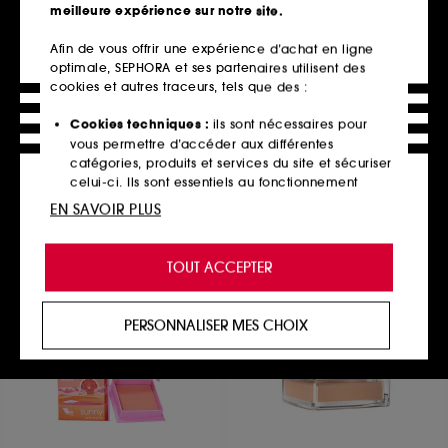
meilleure expérience sur notre site.
Afin de vous offrir une expérience d’achat en ligne
optimale, SEPHORA et ses partenaires utilisent des
NATASHA DENONA
KVD BEAUTY
My dream Lip crayon
Everlasting Hyperlight
cookies et autres traceurs, tels que des :
Crayon pour les lèvres
Rouge à Lèvre sans Transfert
256
106
Cookies techniques :
ils sont nécessaires pour
27,00€
25,00€
vous permettre d’accéder aux différentes
catégories, produits et services du site et sécuriser
celui-ci. Ils sont essentiels au fonctionnement
technique du site et ne peuvent être désactivés.
EN SAVOIR PLUS
Ajouter au panier
Ajouter au panier
Cookies de personnalisation :
ils nous permettent
de vous offrir une expérience enrichie et
TOUT ACCEPTER
personnalisée en vous recommandant des
produits, des services et des contenus qui
répondent au mieux à vos préférences, et de vous
PERSONNALISER MES CHOIX
proposer des offres promotionnelles adaptées à
votre profil.
Cookies réseaux sociaux et publicité :
ils sont
utilisés pour vous présenter du contenu susceptible
de vous plaire via des publicités, y compris sur des
sites tiers et sur les réseaux sociaux, sur la base