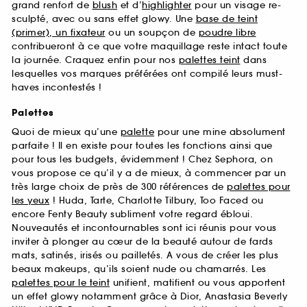
grand renfort de
blush
et d’
highlighter
pour un visage re-
sculpté, avec ou sans effet glowy. Une
base de teint
(primer), un fixateur
ou un soupçon de
poudre libre
contribueront à ce que votre maquillage reste intact toute
la journée. Craquez enfin pour nos
palettes teint
dans
lesquelles vos marques préférées ont compilé leurs must-
haves incontestés !
Palettes
Quoi de mieux qu’une
palette
pour une mine absolument
parfaite ! Il en existe pour toutes les fonctions ainsi que
pour tous les budgets, évidemment ! Chez Sephora, on
vous propose ce qu’il y a de mieux, à commencer par un
très large choix de près de 300 références de
palettes pour
les yeux
! Huda, Tarte, Charlotte Tilbury, Too Faced ou
encore Fenty Beauty subliment votre regard ébloui.
Nouveautés et incontournables sont ici réunis pour vous
inviter à plonger au cœur de la beauté autour de fards
mats, satinés, irisés ou pailletés. A vous de créer les plus
beaux makeups, qu’ils soient nude ou chamarrés. Les
palettes pour le teint
unifient, matifient ou vous apportent
un effet glowy notamment grâce à Dior, Anastasia Beverly