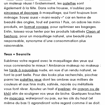
un makeup réussi ! Evidemment, les
palettes
sont
également à la fête. Dans votre trousse, n’oubliez pas
pinceaux et éponges
à maquillage, qui font toujours bon
ménage. Soyez aussi « mani-ready »* car en terme de
beauté des ongles, tout est permis ! Puis, on adore les mini-
produits, en
format voyage
, pour optimiser ses bagages.
Enfin, laissez-vous tenter par les produits labellisés
Clean at
Sephora
, pour un maquillage naturel, une beauté plus
responsable, synonyme d’une consommation plus
raisonnable.
Yeux + Sourcils
Sublimez votre regard avec le maquillage des yeux qui
vous conviendra le mieux ! Ambiance makeup no makeup :
les
fards à paupières
nude, en vue d’un rendu naturel, se
font la part belle. Pour des looks plus recherchés, piochez
parmi les
palettes yeux
dont les ombres aux milliers de
couleurs et aux finis mats, satinés, nacrés ou métallisés
vous font rêver. Ajoutez un trait d’
eyeliner
, de
crayon ou de
khôl
afin de souligner vos yeux de biche. Quelques touches
de
mascara
, waterproof ou pas, sur les cils du haut (et
même du bas !) agrandiront votre regard comme il se doit.