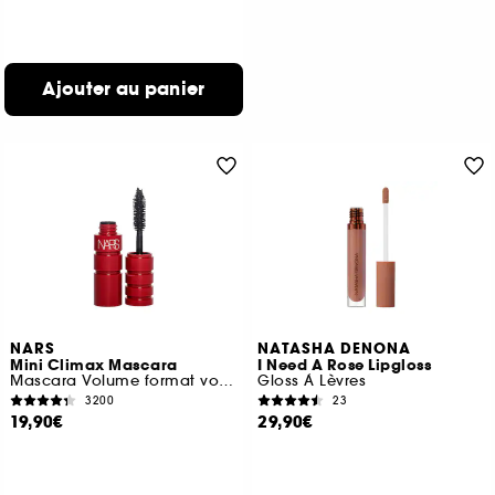
Ajouter au panier
NARS
NATASHA DENONA
Mini Climax Mascara
I Need A Rose Lipgloss
Mascara Volume format voyage
Gloss À Lèvres
3200
23
19,90€
29,90€