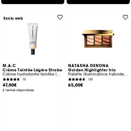
Exclu web
M.A.C
NATASHA DENONA
Crème Teintée Légère Strobe
Golden Highlighter trio
Crème hydratante teintée lumineuse
Palette illuminatrice hybride multi-usages
10
141
47,00€
65,00€
6 teintes disponibles