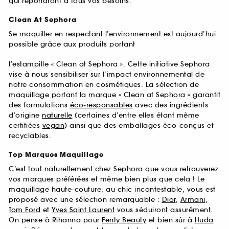
qui répondront à tous vos besoins.
Clean At Sephora
Se maquiller en respectant l’environnement est aujourd’hui
possible grâce aux produits portant
l’estampille « Clean at Sephora ». Cette initiative Sephora
vise à nous sensibiliser sur l’impact environnemental de
notre consommation en cosmétiques. La sélection de
maquillage portant la marque « Clean at Sephora » garantit
des formulations
éco-responsables
avec des ingrédients
d’origine
naturelle
(certaines d’entre elles étant même
certifiées
vegan
) ainsi que des emballages éco-conçus et
recyclables.
Top Marques Maquillage
C’est tout naturellement chez Sephora que vous retrouverez
vos marques préférées et même bien plus que cela ! Le
maquillage haute-couture, au chic incontestable, vous est
proposé avec une sélection remarquable :
Dior
,
Armani
,
Tom Ford
et
Yves Saint Laurent
vous séduiront assurément.
On pense à Rihanna pour
Fenty Beauty
et bien sûr à
Huda