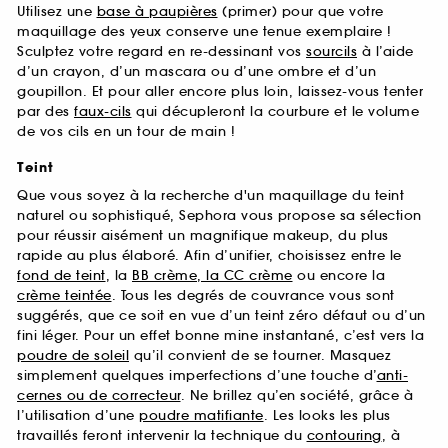
Utilisez une
base à paupières
(primer) pour que votre
maquillage des yeux conserve une tenue exemplaire !
Sculptez votre regard en re-dessinant vos
sourcils
à l’aide
d’un crayon, d’un mascara ou d’une ombre et d’un
goupillon. Et pour aller encore plus loin, laissez-vous tenter
par des
faux-cils
qui décupleront la courbure et le volume
de vos cils en un tour de main !
Teint
Que vous soyez à la recherche d'un maquillage du teint
naturel ou sophistiqué, Sephora vous propose sa sélection
pour réussir aisément un magnifique makeup, du plus
rapide au plus élaboré. Afin d’unifier, choisissez entre le
fond de teint
, la
BB crème, la CC crème
ou encore la
crème teintée
. Tous les degrés de couvrance vous sont
suggérés, que ce soit en vue d’un teint zéro défaut ou d’un
fini léger. Pour un effet bonne mine instantané, c’est vers la
poudre de soleil
qu’il convient de se tourner. Masquez
simplement quelques imperfections d’une touche d’
anti-
cernes ou de correcteur
. Ne brillez qu’en société, grâce à
l’utilisation d’une
poudre matifiante
. Les looks les plus
travaillés feront intervenir la technique du
contouring
, à