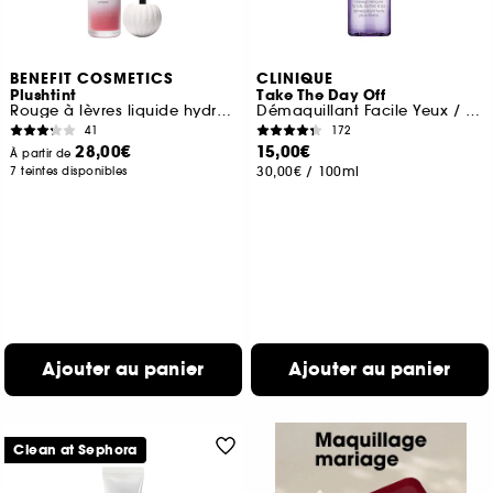
BENEFIT COSMETICS
CLINIQUE
Plushtint
Take The Day Off
Rouge à lèvres liquide hydratant fini mat
Démaquillant Facile Yeux / Lèvres Format Voyage
41
172
28,00€
15,00€
À partir de
30,00€
/
100ml
7 teintes disponibles
Ajouter au panier
Ajouter au panier
Clean at Sephora