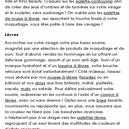
Hills et KVD Beauty. Craquez sur les
palette contouring
afin
de créer des jeux d’ombres et de lumières sur votre visage
et le sculpter, sans surdosage ! On oublie pas les
palettes
de rouge à lèvres
, qui apportent la touche finale à votre
maquillage, vous êtes prête à faire des ravages !
Lèvres
Accrochez sur votre visage votre plus beau sourire,
magnifié par une sélection de produits de maquillage et de
soin. Tout d’abord, rendez-lui hommage en lui offrant un
délicieux gommage, assorti d’un soin anti-âge. Suivi d’un
masque hydratant et d’un
baume à lèvres
, votre bouche
retrouve sont éclat instantanément ! Côté makeup, laissez-
vous séduire par nos
rouges à lèvres
(
liquides
ou en
bâtons) et nos
gloss
aux finis brillants, métal, pailletés,
nacrés,
mats
ou satinés. Pour définir précisément votre
sourire, redessinez-en les contours à l’aide d’un
crayon à
lèvres
, avec ou sans réserve ! Optez pour une
base
lissante,
nourrissante ou repulpante qui, en plus, vous assurera que
la couleur ne filera pas. Les beautystas avancées
n’hésiteront pas à se diriger vers les
palettes lèvres
,
regroupant d’un seul tenant des multitudes de couleurs et