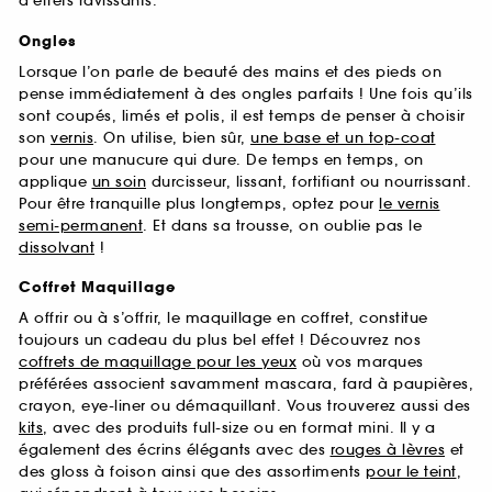
d’effets ravissants.
Ongles
Lorsque l’on parle de beauté des mains et des pieds on
pense immédiatement à des ongles parfaits ! Une fois qu’ils
sont coupés, limés et polis, il est temps de penser à choisir
son
vernis
. On utilise, bien sûr,
une base et un top-coat
pour une manucure qui dure. De temps en temps, on
applique
un soin
durcisseur, lissant, fortifiant ou nourrissant.
Pour être tranquille plus longtemps, optez pour
le vernis
semi-permanent
. Et dans sa trousse, on oublie pas le
dissolvant
!
Coffret Maquillage
A offrir ou à s’offrir, le maquillage en coffret, constitue
toujours un cadeau du plus bel effet ! Découvrez nos
coffrets de maquillage pour les yeux
où vos marques
préférées associent savamment mascara, fard à paupières,
crayon, eye-liner ou démaquillant. Vous trouverez aussi des
kits
, avec des produits full-size ou en format mini. Il y a
également des écrins élégants avec des
rouges à lèvres
et
des gloss à foison ainsi que des assortiments
pour le teint
,