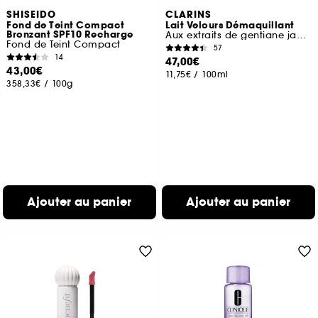
SHISEIDO
CLARINS
Fond de Teint Compact
Lait Velours Démaquillant
Bronzant SPF10 Recharge
Aux extraits de gentiane jaune & mélisse des Alpes
Fond de Teint Compact
57
14
47,00€
43,00€
11,75€
/
100ml
358,33€
/
100g
Ajouter au panier
Ajouter au panier