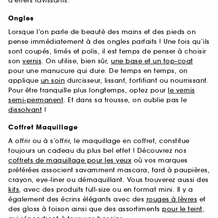
d’effets ravissants.
Ongles
Lorsque l’on parle de beauté des mains et des pieds on
pense immédiatement à des ongles parfaits ! Une fois qu’ils
sont coupés, limés et polis, il est temps de penser à choisir
son
vernis
. On utilise, bien sûr,
une base et un top-coat
pour une manucure qui dure. De temps en temps, on
applique
un soin
durcisseur, lissant, fortifiant ou nourrissant.
Pour être tranquille plus longtemps, optez pour
le vernis
semi-permanent
. Et dans sa trousse, on oublie pas le
dissolvant
!
Coffret Maquillage
A offrir ou à s’offrir, le maquillage en coffret, constitue
toujours un cadeau du plus bel effet ! Découvrez nos
coffrets de maquillage pour les yeux
où vos marques
préférées associent savamment mascara, fard à paupières,
crayon, eye-liner ou démaquillant. Vous trouverez aussi des
kits
, avec des produits full-size ou en format mini. Il y a
également des écrins élégants avec des
rouges à lèvres
et
des gloss à foison ainsi que des assortiments
pour le teint
,