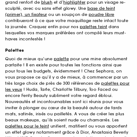
grand renfort de
blush
et d’
highlighter
pour un visage re-
sculpté, avec ou sans effet glowy. Une
base de teint
(primer), un fixateur
ou un soupçon de
poudre libre
contribueront à ce que votre maquillage reste intact toute
la journée. Craquez enfin pour nos
palettes teint
dans
lesquelles vos marques préférées ont compilé leurs must-
haves incontestés !
Palettes
Quoi de mieux qu’une
palette
pour une mine absolument
parfaite ! Il en existe pour toutes les fonctions ainsi que
pour tous les budgets, évidemment ! Chez Sephora, on
vous propose ce qu’il y a de mieux, à commencer par un
très large choix de près de 300 références de
palettes pour
les yeux
! Huda, Tarte, Charlotte Tilbury, Too Faced ou
encore Fenty Beauty subliment votre regard ébloui.
Nouveautés et incontournables sont ici réunis pour vous
inviter à plonger au cœur de la beauté autour de fards
mats, satinés, irisés ou pailletés. A vous de créer les plus
beaux makeups, qu’ils soient nude ou chamarrés. Les
palettes pour le teint
unifient, matifient ou vous apportent
un effet glowy notamment grâce à Dior, Anastasia Beverly