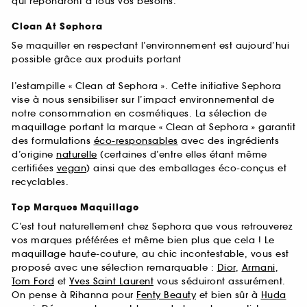
qui répondront à tous vos besoins.
Clean At Sephora
Se maquiller en respectant l’environnement est aujourd’hui
possible grâce aux produits portant
l’estampille « Clean at Sephora ». Cette initiative Sephora
vise à nous sensibiliser sur l’impact environnemental de
notre consommation en cosmétiques. La sélection de
maquillage portant la marque « Clean at Sephora » garantit
des formulations
éco-responsables
avec des ingrédients
d’origine
naturelle
(certaines d’entre elles étant même
certifiées
vegan
) ainsi que des emballages éco-conçus et
recyclables.
Top Marques Maquillage
C’est tout naturellement chez Sephora que vous retrouverez
vos marques préférées et même bien plus que cela ! Le
maquillage haute-couture, au chic incontestable, vous est
proposé avec une sélection remarquable :
Dior
,
Armani
,
Tom Ford
et
Yves Saint Laurent
vous séduiront assurément.
On pense à Rihanna pour
Fenty Beauty
et bien sûr à
Huda