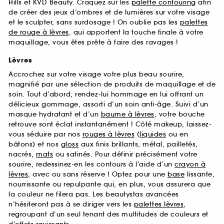
Hills et KVD Beauty. Craquez sur les
palette contouring
afin
de créer des jeux d’ombres et de lumières sur votre visage
et le sculpter, sans surdosage ! On oublie pas les
palettes
de rouge à lèvres
, qui apportent la touche finale à votre
maquillage, vous êtes prête à faire des ravages !
Lèvres
Accrochez sur votre visage votre plus beau sourire,
magnifié par une sélection de produits de maquillage et de
soin. Tout d’abord, rendez-lui hommage en lui offrant un
délicieux gommage, assorti d’un soin anti-âge. Suivi d’un
masque hydratant et d’un
baume à lèvres
, votre bouche
retrouve sont éclat instantanément ! Côté makeup, laissez-
vous séduire par nos
rouges à lèvres
(
liquides
ou en
bâtons) et nos
gloss
aux finis brillants, métal, pailletés,
nacrés,
mats
ou satinés. Pour définir précisément votre
sourire, redessinez-en les contours à l’aide d’un
crayon à
lèvres
, avec ou sans réserve ! Optez pour une
base
lissante,
nourrissante ou repulpante qui, en plus, vous assurera que
la couleur ne filera pas. Les beautystas avancées
n’hésiteront pas à se diriger vers les
palettes lèvres
,
regroupant d’un seul tenant des multitudes de couleurs et