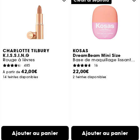
Clean at Sephora
CHARLOTTE TILBURY
KOSAS
K.I.S.S.I.N.G
DreamBeam Mini Size
Rouge à lèvres
Base de maquillage lissante SPF 30 format voyage
485
16
42,00€
22,00€
À partir de
14 teintes disponibles
2 teintes disponibles
Ajouter au panier
Ajouter au panier