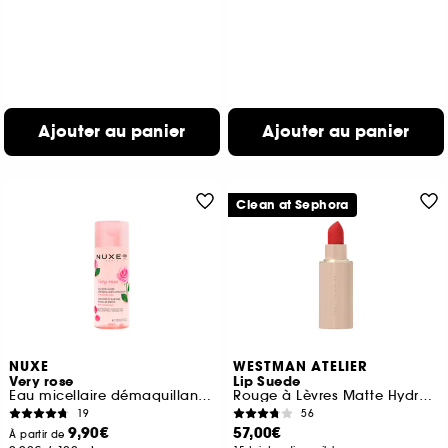
Ajouter au panier
Ajouter au panier
Clean at Sephora
NUXE
WESTMAN ATELIER
Very rose
Lip Suede
Eau micellaire démaquillante apaisante
Rouge à Lèvres Matte Hydratant à L'Acide Hyaluronique
19
56
9,90€
57,00€
À partir de