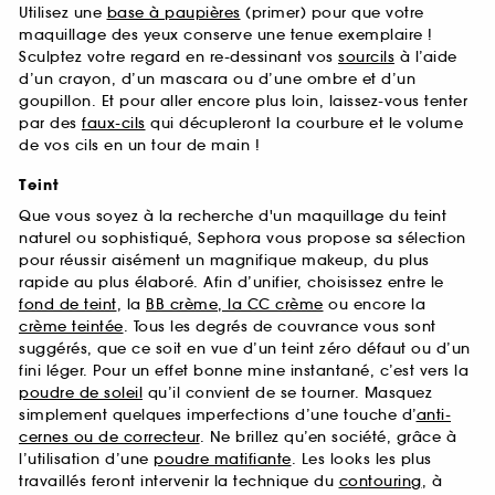
Utilisez une
base à paupières
(primer) pour que votre
maquillage des yeux conserve une tenue exemplaire !
Sculptez votre regard en re-dessinant vos
sourcils
à l’aide
d’un crayon, d’un mascara ou d’une ombre et d’un
goupillon. Et pour aller encore plus loin, laissez-vous tenter
par des
faux-cils
qui décupleront la courbure et le volume
de vos cils en un tour de main !
Teint
Que vous soyez à la recherche d'un maquillage du teint
naturel ou sophistiqué, Sephora vous propose sa sélection
pour réussir aisément un magnifique makeup, du plus
rapide au plus élaboré. Afin d’unifier, choisissez entre le
fond de teint
, la
BB crème, la CC crème
ou encore la
crème teintée
. Tous les degrés de couvrance vous sont
suggérés, que ce soit en vue d’un teint zéro défaut ou d’un
fini léger. Pour un effet bonne mine instantané, c’est vers la
poudre de soleil
qu’il convient de se tourner. Masquez
simplement quelques imperfections d’une touche d’
anti-
cernes ou de correcteur
. Ne brillez qu’en société, grâce à
l’utilisation d’une
poudre matifiante
. Les looks les plus
travaillés feront intervenir la technique du
contouring
, à