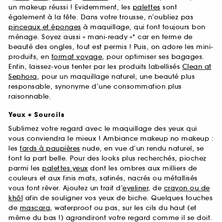
un makeup réussi ! Evidemment, les
palettes
sont
également à la fête. Dans votre trousse, n’oubliez pas
pinceaux et éponges
à maquillage, qui font toujours bon
ménage. Soyez aussi « mani-ready »* car en terme de
beauté des ongles, tout est permis ! Puis, on adore les mini-
produits, en
format voyage
, pour optimiser ses bagages.
Enfin, laissez-vous tenter par les produits labellisés
Clean at
Sephora
, pour un maquillage naturel, une beauté plus
responsable, synonyme d’une consommation plus
raisonnable.
Yeux + Sourcils
Sublimez votre regard avec le maquillage des yeux qui
vous conviendra le mieux ! Ambiance makeup no makeup :
les
fards à paupières
nude, en vue d’un rendu naturel, se
font la part belle. Pour des looks plus recherchés, piochez
parmi les
palettes yeux
dont les ombres aux milliers de
couleurs et aux finis mats, satinés, nacrés ou métallisés
vous font rêver. Ajoutez un trait d’
eyeliner
, de
crayon ou de
khôl
afin de souligner vos yeux de biche. Quelques touches
de
mascara
, waterproof ou pas, sur les cils du haut (et
même du bas !) agrandiront votre regard comme il se doit.