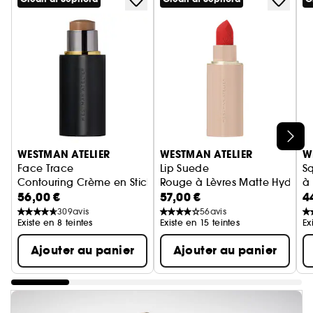
Ignorer le carrousel produits
WESTMAN ATELIER
WESTMAN ATELIER
W
Face Trace
Lip Suede
S
Contouring Crème en Stick
Rouge à Lèvres Matte Hydrata
à 
56,00 €
57,00 €
4
309
avis
56
avis
Existe en 8 teintes
Existe en 15 teintes
Ex
Ajouter au panier
Ajouter au panier