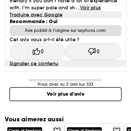
friendly if you don’t have a lot of experience
with. I’m super pale and sh...
Voir plus
Traduire avec Google
Recommande : Oui
Avis publié à l’origine sur sephora.com
Cet avis vous a-t-il été utile ?
0
0
Signaler ce contenu
Vous avez vu 2 avis sur 332
Voir plus d'avis
Vous aimerez aussi
Clean at Sephora
Clean at Sephora
C