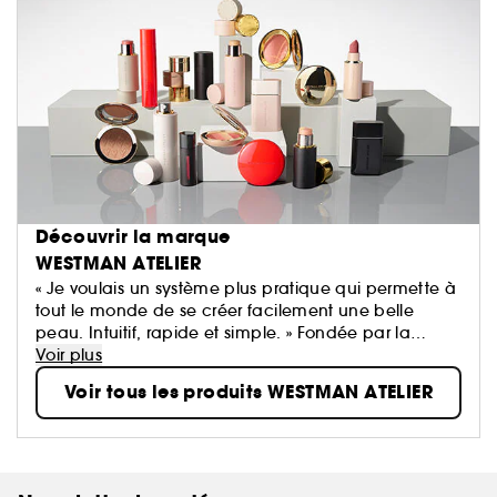
Découvrir la marque
WESTMAN ATELIER
« Je voulais un système plus pratique qui permette à
tout le monde de se créer facilement une belle
peau. Intuitif, rapide et simple. » Fondée par la
maquilleuse éditoriale Gucci Westman, la marque
Voir plus
de beauté propre Westman Atelier associe des
Voir tous les produits WESTMAN ATELIER
pigments hautes performances, des actifs de soin
cutané nourrissants et les formulations les plus sûres
à un œil extraordinaire pour la couleur. Il en résulte
un concept nouveau qui permet à tout le monde de
se créer facilement une peau d'une beauté