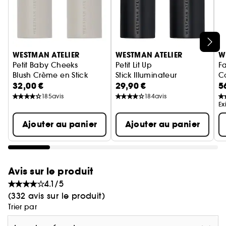
formule.
- Technologie pigmentaire biomimétique :
protection antipollution imitant la peau.
- Sans parabènes, sans PEG, sans talc, sans
Ignorer le carrousel produits
phtalates, sans parfums synthétiques.
WESTMAN ATELIER
WESTMAN ATELIER
W
Petit Baby Cheeks
Petit Lit Up
F
Blush Crème en Stick
Stick Illuminateur
C
32,00 €
29,90 €
5
185
avis
184
avis
Ex
Ajouter au panier
Ajouter au panier
Avis sur le produit
4.1/5
(332 avis sur le produit)
Trier par