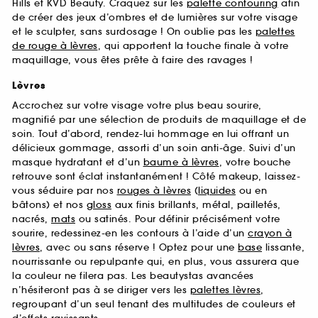
Hills et KVD Beauty. Craquez sur les
palette contouring
afin
de créer des jeux d’ombres et de lumières sur votre visage
et le sculpter, sans surdosage ! On oublie pas les
palettes
de rouge à lèvres
, qui apportent la touche finale à votre
maquillage, vous êtes prête à faire des ravages !
Lèvres
Accrochez sur votre visage votre plus beau sourire,
magnifié par une sélection de produits de maquillage et de
soin. Tout d’abord, rendez-lui hommage en lui offrant un
délicieux gommage, assorti d’un soin anti-âge. Suivi d’un
masque hydratant et d’un
baume à lèvres
, votre bouche
retrouve sont éclat instantanément ! Côté makeup, laissez-
vous séduire par nos
rouges à lèvres
(
liquides
ou en
bâtons) et nos
gloss
aux finis brillants, métal, pailletés,
nacrés,
mats
ou satinés. Pour définir précisément votre
sourire, redessinez-en les contours à l’aide d’un
crayon à
lèvres
, avec ou sans réserve ! Optez pour une
base
lissante,
nourrissante ou repulpante qui, en plus, vous assurera que
la couleur ne filera pas. Les beautystas avancées
n’hésiteront pas à se diriger vers les
palettes lèvres
,
regroupant d’un seul tenant des multitudes de couleurs et