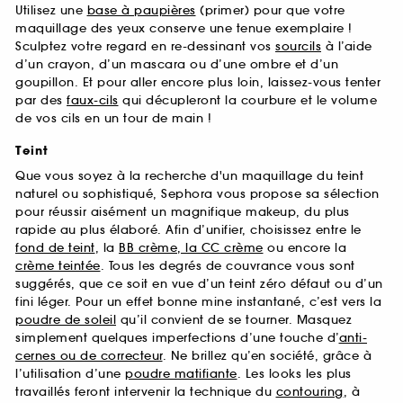
Utilisez une
base à paupières
(primer) pour que votre
maquillage des yeux conserve une tenue exemplaire !
Sculptez votre regard en re-dessinant vos
sourcils
à l’aide
d’un crayon, d’un mascara ou d’une ombre et d’un
goupillon. Et pour aller encore plus loin, laissez-vous tenter
par des
faux-cils
qui décupleront la courbure et le volume
de vos cils en un tour de main !
Teint
Que vous soyez à la recherche d'un maquillage du teint
naturel ou sophistiqué, Sephora vous propose sa sélection
pour réussir aisément un magnifique makeup, du plus
rapide au plus élaboré. Afin d’unifier, choisissez entre le
fond de teint
, la
BB crème, la CC crème
ou encore la
crème teintée
. Tous les degrés de couvrance vous sont
suggérés, que ce soit en vue d’un teint zéro défaut ou d’un
fini léger. Pour un effet bonne mine instantané, c’est vers la
poudre de soleil
qu’il convient de se tourner. Masquez
simplement quelques imperfections d’une touche d’
anti-
cernes ou de correcteur
. Ne brillez qu’en société, grâce à
l’utilisation d’une
poudre matifiante
. Les looks les plus
travaillés feront intervenir la technique du
contouring
, à