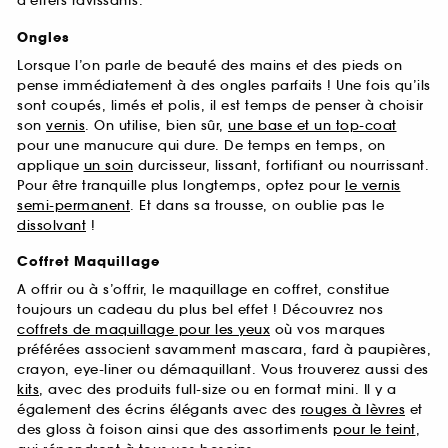
d’effets ravissants.
Ongles
Lorsque l’on parle de beauté des mains et des pieds on
pense immédiatement à des ongles parfaits ! Une fois qu’ils
sont coupés, limés et polis, il est temps de penser à choisir
son
vernis
. On utilise, bien sûr,
une base et un top-coat
pour une manucure qui dure. De temps en temps, on
applique
un soin
durcisseur, lissant, fortifiant ou nourrissant.
Pour être tranquille plus longtemps, optez pour
le vernis
semi-permanent
. Et dans sa trousse, on oublie pas le
dissolvant
!
Coffret Maquillage
A offrir ou à s’offrir, le maquillage en coffret, constitue
toujours un cadeau du plus bel effet ! Découvrez nos
coffrets de maquillage pour les yeux
où vos marques
préférées associent savamment mascara, fard à paupières,
crayon, eye-liner ou démaquillant. Vous trouverez aussi des
kits
, avec des produits full-size ou en format mini. Il y a
également des écrins élégants avec des
rouges à lèvres
et
des gloss à foison ainsi que des assortiments
pour le teint
,