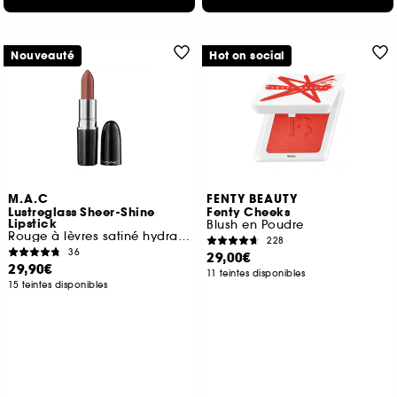
Nouveauté
Hot on social
M.A.C
FENTY BEAUTY
Lustreglass Sheer-Shine
Fenty Cheeks
Lipstick
Blush en Poudre
Rouge à lèvres satiné hydratant
228
36
29,00€
29,90€
11 teintes disponibles
15 teintes disponibles