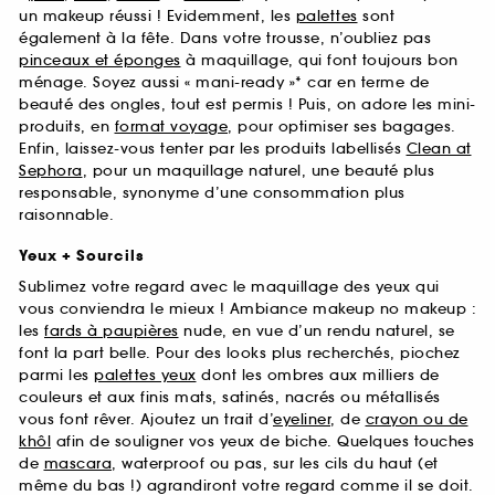
un makeup réussi ! Evidemment, les
palettes
sont
également à la fête. Dans votre trousse, n’oubliez pas
pinceaux et éponges
à maquillage, qui font toujours bon
ménage. Soyez aussi « mani-ready »* car en terme de
beauté des ongles, tout est permis ! Puis, on adore les mini-
produits, en
format voyage
, pour optimiser ses bagages.
Enfin, laissez-vous tenter par les produits labellisés
Clean at
Sephora
, pour un maquillage naturel, une beauté plus
responsable, synonyme d’une consommation plus
raisonnable.
Yeux + Sourcils
Sublimez votre regard avec le maquillage des yeux qui
vous conviendra le mieux ! Ambiance makeup no makeup :
les
fards à paupières
nude, en vue d’un rendu naturel, se
font la part belle. Pour des looks plus recherchés, piochez
parmi les
palettes yeux
dont les ombres aux milliers de
couleurs et aux finis mats, satinés, nacrés ou métallisés
vous font rêver. Ajoutez un trait d’
eyeliner
, de
crayon ou de
khôl
afin de souligner vos yeux de biche. Quelques touches
de
mascara
, waterproof ou pas, sur les cils du haut (et
même du bas !) agrandiront votre regard comme il se doit.