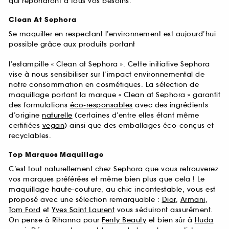
qui répondront à tous vos besoins.
Clean At Sephora
Se maquiller en respectant l’environnement est aujourd’hui
possible grâce aux produits portant
l’estampille « Clean at Sephora ». Cette initiative Sephora
vise à nous sensibiliser sur l’impact environnemental de
notre consommation en cosmétiques. La sélection de
maquillage portant la marque « Clean at Sephora » garantit
des formulations
éco-responsables
avec des ingrédients
d’origine
naturelle
(certaines d’entre elles étant même
certifiées
vegan
) ainsi que des emballages éco-conçus et
recyclables.
Top Marques Maquillage
C’est tout naturellement chez Sephora que vous retrouverez
vos marques préférées et même bien plus que cela ! Le
maquillage haute-couture, au chic incontestable, vous est
proposé avec une sélection remarquable :
Dior
,
Armani
,
Tom Ford
et
Yves Saint Laurent
vous séduiront assurément.
On pense à Rihanna pour
Fenty Beauty
et bien sûr à
Huda