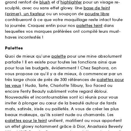
grand renfort de
blush
et d’
highlighter
pour un visage re-
sculpté, avec ou sans effet glowy. Une
base de teint
(primer), un fixateur
ou un soupçon de
poudre libre
contribueront à ce que votre maquillage reste intact toute
la journée. Craquez enfin pour nos
palettes teint
dans
lesquelles vos marques préférées ont compilé leurs must-
haves incontestés !
Palettes
Quoi de mieux qu’une
palette
pour une mine absolument
parfaite ! Il en existe pour toutes les fonctions ainsi que
pour tous les budgets, évidemment ! Chez Sephora, on
vous propose ce qu’il y a de mieux, à commencer par un
très large choix de près de 300 références de
palettes pour
les yeux
! Huda, Tarte, Charlotte Tilbury, Too Faced ou
encore Fenty Beauty subliment votre regard ébloui.
Nouveautés et incontournables sont ici réunis pour vous
inviter à plonger au cœur de la beauté autour de fards
mats, satinés, irisés ou pailletés. A vous de créer les plus
beaux makeups, qu’ils soient nude ou chamarrés. Les
palettes pour le teint
unifient, matifient ou vous apportent
un effet glowy notamment grâce à Dior, Anastasia Beverly