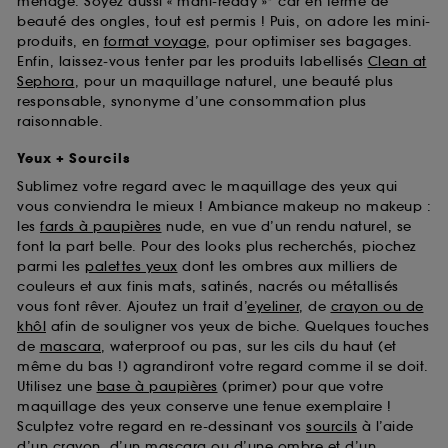
ménage. Soyez aussi « mani-ready »* car en terme de
beauté des ongles, tout est permis ! Puis, on adore les mini-
produits, en
format voyage
, pour optimiser ses bagages.
Enfin, laissez-vous tenter par les produits labellisés
Clean at
Sephora
, pour un maquillage naturel, une beauté plus
responsable, synonyme d’une consommation plus
raisonnable.
Yeux + Sourcils
Sublimez votre regard avec le maquillage des yeux qui
vous conviendra le mieux ! Ambiance makeup no makeup :
les
fards à paupières
nude, en vue d’un rendu naturel, se
font la part belle. Pour des looks plus recherchés, piochez
parmi les
palettes yeux
dont les ombres aux milliers de
couleurs et aux finis mats, satinés, nacrés ou métallisés
vous font rêver. Ajoutez un trait d’
eyeliner
, de
crayon ou de
khôl
afin de souligner vos yeux de biche. Quelques touches
de
mascara
, waterproof ou pas, sur les cils du haut (et
même du bas !) agrandiront votre regard comme il se doit.
Utilisez une
base à paupières
(primer) pour que votre
maquillage des yeux conserve une tenue exemplaire !
Sculptez votre regard en re-dessinant vos
sourcils
à l’aide
d’un crayon, d’un mascara ou d’une ombre et d’un