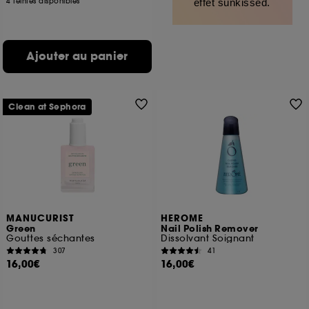
4 teintes disponibles
effet sunkissed.
Ajouter au panier
Clean at Sephora
MANUCURIST
HEROME
Green
Nail Polish Remover
Gouttes séchantes
Dissolvant Soignant
307
41
16,00€
16,00€