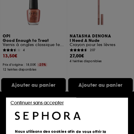
OPI
NATASHA DENONA
Good Enough to Treat
I Need A Nude
Vernis à ongles classique tenue jusqu'à 7 jours
Crayon pour les lèvres
4
207
13,50€
27,00€
4 teintes disponibles
Prix d'origine : 18,00€
-25%
12 teintes disponibles
Ajouter au panier
Ajouter au panier
Continuer sans accepter
Nous utilisons des cookies afin de vous offrir la