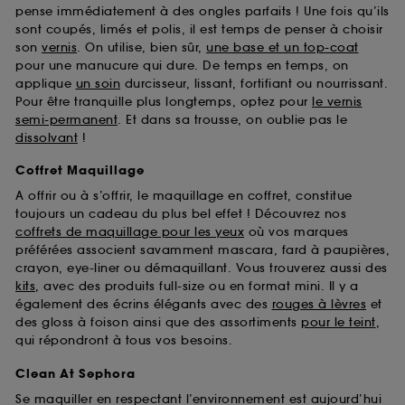
pense immédiatement à des ongles parfaits ! Une fois qu’ils
sont coupés, limés et polis, il est temps de penser à choisir
son
vernis
. On utilise, bien sûr,
une base et un top-coat
pour une manucure qui dure. De temps en temps, on
applique
un soin
durcisseur, lissant, fortifiant ou nourrissant.
Pour être tranquille plus longtemps, optez pour
le vernis
semi-permanent
. Et dans sa trousse, on oublie pas le
dissolvant
!
Coffret Maquillage
A offrir ou à s’offrir, le maquillage en coffret, constitue
toujours un cadeau du plus bel effet ! Découvrez nos
coffrets de maquillage pour les yeux
où vos marques
préférées associent savamment mascara, fard à paupières,
crayon, eye-liner ou démaquillant. Vous trouverez aussi des
kits
, avec des produits full-size ou en format mini. Il y a
également des écrins élégants avec des
rouges à lèvres
et
des gloss à foison ainsi que des assortiments
pour le teint
,
qui répondront à tous vos besoins.
Clean At Sephora
Se maquiller en respectant l’environnement est aujourd’hui