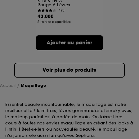
K.I.S.S.I.N.G
Rouge À Lèvres
493
A l'exception des cookies techniques, le dépôt et la
43,00€
lecture de ces traceurs requiert votre accord. Vous
5 teintes disponibles
pouvez personnaliser vos choix concernant le dépôt
de ces cookies grâce au bouton "personnaliser mes
choix" ci-dessous ou décider de "tout accepter".
Ajouter au panier
Sephora pourra associer les informations de
navigation collectées par ces Cookies, pour les
finalités acceptées, avec les données personnelles
collectées ou générées lors de votre activité en ligne
ou en magasin. Pour refuser tous les cookies, cliques
Voir plus de produits
sur "continuer sans accepter". Voous pouvez à tout
moment choisir de retirer votrte consentement. Si vous
souhaitez obtenir plus d'information sur les cookies
Accueil
Maquillage
utilisés,
cliquez
ici
.
Essentiel beauté incontournable, le maquillage est notre
meilleur allié ! Teint frais, lèvres gourmandes et smoky eyes,
le makeup parfait est à portée de main. On laisse libre
cours à toutes nos envies maquillage en créant des looks à
l'infini ! Best-sellers ou nouveautés beauté, le maquillage
n'a jamais été aussi fun qu'avec Sephora.