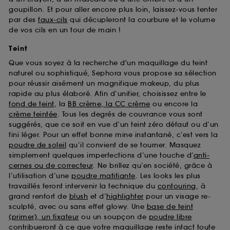
goupillon. Et pour aller encore plus loin, laissez-vous tenter
par des
faux-cils
qui décupleront la courbure et le volume
de vos cils en un tour de main !
Teint
Que vous soyez à la recherche d'un maquillage du teint
naturel ou sophistiqué, Sephora vous propose sa sélection
pour réussir aisément un magnifique makeup, du plus
rapide au plus élaboré. Afin d’unifier, choisissez entre le
fond de teint
, la
BB crème, la CC crème
ou encore la
crème teintée
. Tous les degrés de couvrance vous sont
suggérés, que ce soit en vue d’un teint zéro défaut ou d’un
fini léger. Pour un effet bonne mine instantané, c’est vers la
poudre de soleil
qu’il convient de se tourner. Masquez
simplement quelques imperfections d’une touche d’
anti-
cernes ou de correcteur
. Ne brillez qu’en société, grâce à
l’utilisation d’une
poudre matifiante
. Les looks les plus
travaillés feront intervenir la technique du
contouring
, à
grand renfort de
blush
et d’
highlighter
pour un visage re-
sculpté, avec ou sans effet glowy. Une
base de teint
(primer), un fixateur
ou un soupçon de
poudre libre
contribueront à ce que votre maquillage reste intact toute