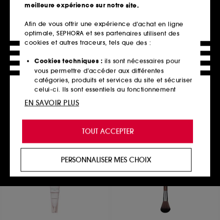
meilleure expérience sur notre site.
Afin de vous offrir une expérience d’achat en ligne
optimale, SEPHORA et ses partenaires utilisent des
ANASTASIA BEVERLY HILLS
NARS
Glow Seeker
Light Reflecting™ Luminizing
cookies et autres traceurs, tels que des :
Powder
Poudre illuminatrice
Enlumineur Poudre Longue Durée
1419
Cookies techniques :
ils sont nécessaires pour
115
44,00€
vous permettre d’accéder aux différentes
51,00€
3 teintes disponibles
catégories, produits et services du site et sécuriser
3 teintes disponibles
celui-ci. Ils sont essentiels au fonctionnement
technique du site et ne peuvent être désactivés.
EN SAVOIR PLUS
Ajouter au panier
Ajouter au panier
Cookies de personnalisation :
ils nous permettent
de vous offrir une expérience enrichie et
TOUT ACCEPTER
personnalisée en vous recommandant des
produits, des services et des contenus qui
Exclu
répondent au mieux à vos préférences, et de vous
PERSONNALISER MES CHOIX
proposer des offres promotionnelles adaptées à
votre profil.
Cookies réseaux sociaux et publicité :
ils sont
utilisés pour vous présenter du contenu susceptible
de vous plaire via des publicités, y compris sur des
sites tiers et sur les réseaux sociaux, sur la base