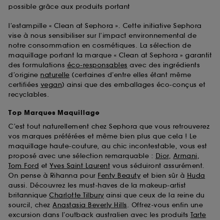
possible grâce aux produits portant
l’estampille « Clean at Sephora ». Cette initiative Sephora
vise à nous sensibiliser sur l’impact environnemental de
notre consommation en cosmétiques. La sélection de
maquillage portant la marque « Clean at Sephora » garantit
des formulations
éco-responsables
avec des ingrédients
d’origine
naturelle
(certaines d’entre elles étant même
certifiées
vegan
) ainsi que des emballages éco-conçus et
recyclables.
Top Marques Maquillage
C’est tout naturellement chez Sephora que vous retrouverez
vos marques préférées et même bien plus que cela ! Le
maquillage haute-couture, au chic incontestable, vous est
proposé avec une sélection remarquable :
Dior
,
Armani
,
Tom Ford
et
Yves Saint Laurent
vous séduiront assurément.
On pense à Rihanna pour
Fenty Beauty
et bien sûr à
Huda
aussi. Découvrez les must-haves de la makeup-artist
britannique
Charlotte Tilbury
ainsi que ceux de la reine du
sourcil, chez
Anastasia Beverly Hills
. Offrez-vous enfin une
excursion dans l’outback australien avec les produits
Tarte