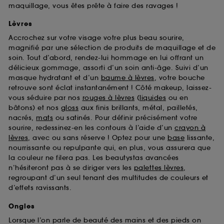
maquillage, vous êtes prête à faire des ravages !
Lèvres
Accrochez sur votre visage votre plus beau sourire,
magnifié par une sélection de produits de maquillage et de
soin. Tout d’abord, rendez-lui hommage en lui offrant un
délicieux gommage, assorti d’un soin anti-âge. Suivi d’un
masque hydratant et d’un
baume à lèvres
, votre bouche
retrouve sont éclat instantanément ! Côté makeup, laissez-
vous séduire par nos
rouges à lèvres
(
liquides
ou en
bâtons) et nos
gloss
aux finis brillants, métal, pailletés,
nacrés,
mats
ou satinés. Pour définir précisément votre
sourire, redessinez-en les contours à l’aide d’un
crayon à
lèvres
, avec ou sans réserve ! Optez pour une
base
lissante,
nourrissante ou repulpante qui, en plus, vous assurera que
la couleur ne filera pas. Les beautystas avancées
n’hésiteront pas à se diriger vers les
palettes lèvres
,
regroupant d’un seul tenant des multitudes de couleurs et
d’effets ravissants.
Ongles
Lorsque l’on parle de beauté des mains et des pieds on