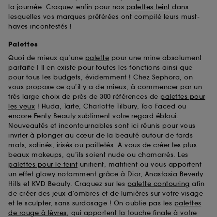
la journée. Craquez enfin pour nos
palettes teint
dans
lesquelles vos marques préférées ont compilé leurs must-
haves incontestés !
Palettes
Quoi de mieux qu’une
palette
pour une mine absolument
parfaite ! Il en existe pour toutes les fonctions ainsi que
pour tous les budgets, évidemment ! Chez Sephora, on
vous propose ce qu’il y a de mieux, à commencer par un
très large choix de près de 300 références de
palettes pour
les yeux
! Huda, Tarte, Charlotte Tilbury, Too Faced ou
encore Fenty Beauty subliment votre regard ébloui.
Nouveautés et incontournables sont ici réunis pour vous
inviter à plonger au cœur de la beauté autour de fards
mats, satinés, irisés ou pailletés. A vous de créer les plus
beaux makeups, qu’ils soient nude ou chamarrés. Les
palettes pour le teint
unifient, matifient ou vous apportent
un effet glowy notamment grâce à Dior, Anastasia Beverly
Hills et KVD Beauty. Craquez sur les
palette contouring
afin
de créer des jeux d’ombres et de lumières sur votre visage
et le sculpter, sans surdosage ! On oublie pas les
palettes
de rouge à lèvres
, qui apportent la touche finale à votre