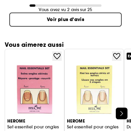
Vous avez vu 2 avis sur 25
Voir plus d'avis
Vous aimerez aussi
E
Ignorer le carrousel produits
HEROME
HEROME
H
Set essentiel pour ongles
Set essentiel pour ongles
D