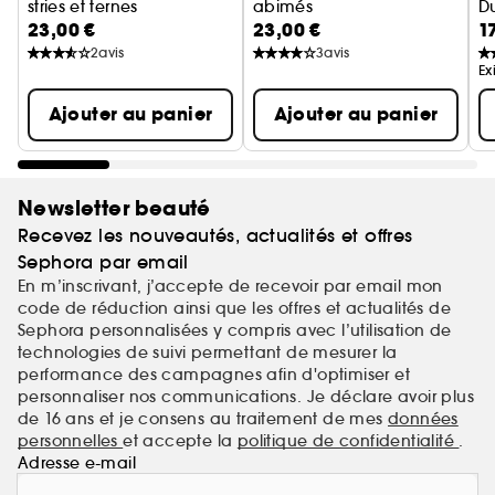
stries et ternes
abimés
Du
23,00 €
23,00 €
1
Coffret soin des ongles
Coffret soin des ongles
2
avis
3
avis
Ex
Ajouter au panier
Ajouter au panier
Newsletter beauté
Recevez les nouveautés, actualités et offres
Sephora par email
En m’inscrivant, j’accepte de recevoir par email mon
code de réduction ainsi que les offres et actualités de
Sephora personnalisées y compris avec l’utilisation de
technologies de suivi permettant de mesurer la
performance des campagnes afin d'optimiser et
personnaliser nos communications. Je déclare avoir plus
de 16 ans et je consens au traitement de mes
données
personnelles
et accepte la
politique de confidentialité
.
Adresse e-mail