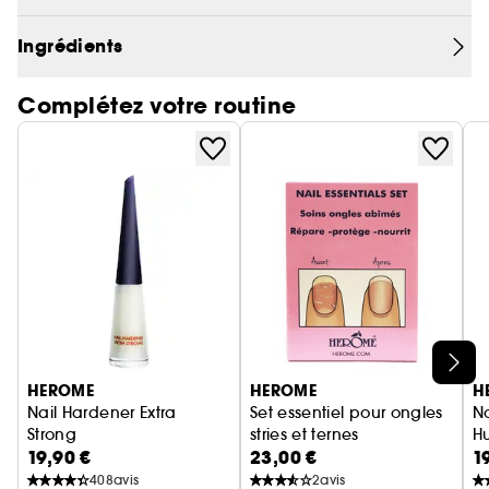
Ingrédients
Complétez votre routine
Ignorer le carrousel produits
HEROME
HEROME
H
Nail Hardener Extra
Set essentiel pour ongles
No
Strong
stries et ternes
Hu
19,90 €
23,00 €
1
Durcisseur Extra Fort pour ongles
Coffret soin des ongles
408
avis
2
avis