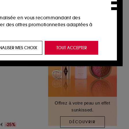
sonnalisée en vous recommandant des
ser des offres promotionnelles adaptées à
 de vous plaire via des publicités, y compris
NALISER MES CHOIX
TOUT ACCEPTER
e navigation, et de l'historique de vos
 de navigation sur notre site afin d’en
 les fraudes aux moyens de paiement et les
Offrez à votre peau un effet
sunkissed.
nctionnalités du site, tel que les cookies
us permettant d’accéder à votre compte lors
DÉCOUVRIR
00€
-25%