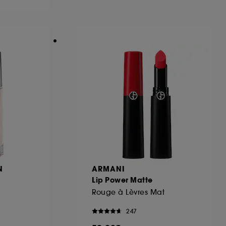
ous pouvez personnaliser vos choix concernant
cepter". Sephora pourra associer les
 personnelles collectées ou générées lors
ccepter". Voous pouvez à tout moment choisir
uez
ici
.
N
ARMANI
Lip Power Matte
Rouge à Lèvres Mat
247