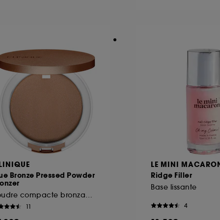
ôt et la lecture de ces traceurs requiert votre accord. V
rsonnaliser mes choix" ci-dessous ou décider de "tout ac
s Cookies, pour les finalités acceptées, avec les données
ur refuser tous les cookies, cliques sur "continuer sans a
tez obtenir plus d'information sur les cookies utilisés,
cliq
LINIQUE
LE MINI MACARO
rue Bronze Pressed Powder
Ridge Filler
onzer
Base lissante
Poudre compacte bronzante
4
11