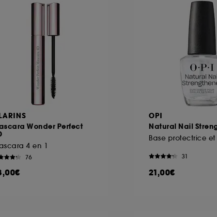
LARINS
OPI
ascara Wonder Perfect
Natural Nail Stren
D
ascara 4 en 1
31
76
3,00€
21,00€