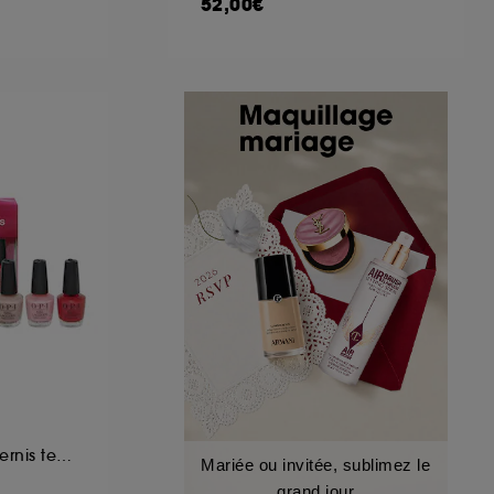
52,00€
Coffret de 4 minis vernis tenue jusqu'à 7 jours
Mariée ou invitée, sublimez le
grand jour