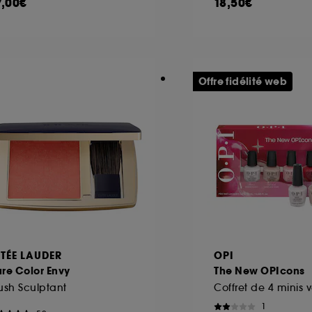
7,00€
18,50€
Offre fidélité web
STÉE LAUDER
OPI
re Color Envy
The New OPIcons
ush Sculptant
1