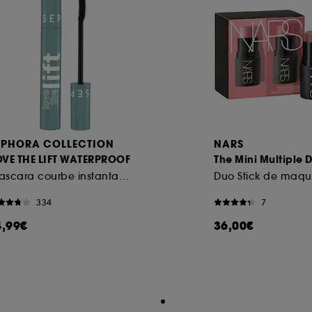
EPHORA COLLECTION
NARS
OVE THE LIFT WATERPROOF
The Mini Multiple 
Mascara courbe instantanée et volume lifté
334
7
4,99€
36,00€