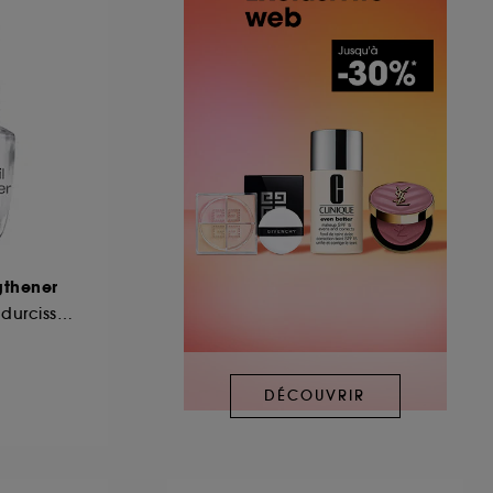
gthener
Base protectrice et durcisseur pour ongles naturels
DÉCOUVRIR