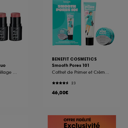
BENEFIT COSMETICS
Duo
Smooth Pores 101
Duo Stick de maquillage multi-usage
Coffret de Primer et Crème hydratante visage
23
46,00€