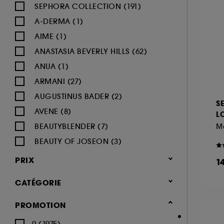
SEPHORA COLLECTION (191)
A-DERMA (1)
AIME (1)
ANASTASIA BEVERLY HILLS (62)
ANUA (1)
ARMANI (27)
AUGUSTINUS BADER (2)
S
AVENE (8)
L
BEAUTYBLENDER (7)
BEAUTY OF JOSEON (3)
BENEFIT COSMETICS (97)
PRIX
1
BIODERMA (9)
CATÉGORIE
BLACK UP (33)
BOBBI BROWN (60)
Maquillage
PROMOTION
BYOMA (5)
-25% sur une sélection maquillage
0 (1975)