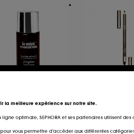
E MINI MACARON
CLARINS
ack Jelly Nail
Eyebrow pencil
rum de nuit ongles
Crayon Sourcils
ir la meilleure expérience sur notre site.
3
44
9,00€
29,00€
 ligne optimale, SEPHORA et ses partenaires utilisent des c
s pour vous permettre d’accéder aux différentes catégories, 