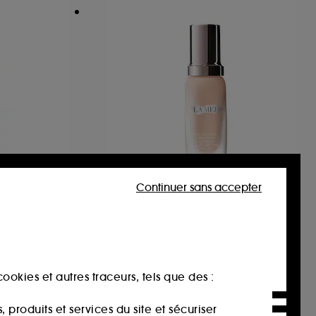
Continuer sans accepter
LA MER
The Soft Fluid
Fond de Teint Soyeux Régénérant Longue Tenue SPF20
91
147,00€
ookies et autres traceurs, tels que des :
produits et services du site et sécuriser