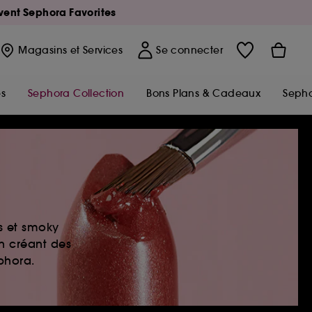
Avent Sephora Favorites
Magasins
et Services
Se connecter
s
Sephora Collection
Bons Plans & Cadeaux
Sepho
es et smoky
en créant des
ephora.