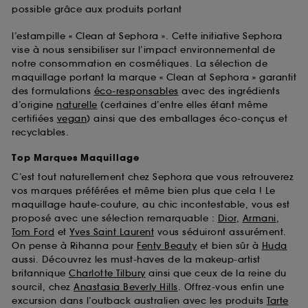
possible grâce aux produits portant
l’estampille « Clean at Sephora ». Cette initiative Sephora
vise à nous sensibiliser sur l’impact environnemental de
notre consommation en cosmétiques. La sélection de
maquillage portant la marque « Clean at Sephora » garantit
des formulations
éco-responsables
avec des ingrédients
d’origine
naturelle
(certaines d’entre elles étant même
certifiées
vegan
) ainsi que des emballages éco-conçus et
recyclables.
Top Marques Maquillage
C’est tout naturellement chez Sephora que vous retrouverez
vos marques préférées et même bien plus que cela ! Le
maquillage haute-couture, au chic incontestable, vous est
proposé avec une sélection remarquable :
Dior
,
Armani
,
Tom Ford
et
Yves Saint Laurent
vous séduiront assurément.
On pense à Rihanna pour
Fenty Beauty
et bien sûr à
Huda
aussi. Découvrez les must-haves de la makeup-artist
britannique
Charlotte Tilbury
ainsi que ceux de la reine du
sourcil, chez
Anastasia Beverly Hills
. Offrez-vous enfin une
excursion dans l’outback australien avec les produits
Tarte