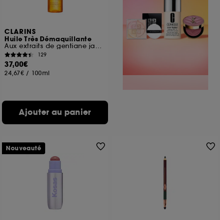
CLARINS
Huile Très Démaquillante
Aux extraits de gentiane jaune & mélisse des Alpes
129
37,00€
24,67€
/
100ml
Ajouter au panier
Nouveauté