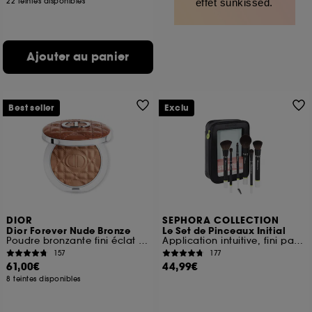
22 teintes disponibles
effet sunkissed.
Ajouter au panier
Best seller
Exclu
DIOR
SEPHORA COLLECTION
Dior Forever Nude Bronze
Le Set de Pinceaux Initial
Poudre bronzante fini éclat naturel ou mat
Application intuitive, fini parfait
157
177
61,00€
44,99€
8 teintes disponibles