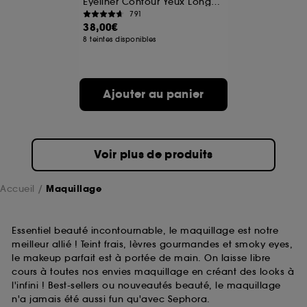
Eyeliner Contour Yeux Longue Tenue
791
38,00€
A l'exception des cookies techniques, le dépôt et la
8 teintes disponibles
lecture de ces traceurs requiert votre accord. Vous
pouvez personnaliser vos choix concernant le dépôt
de ces cookies grâce au bouton "personnaliser mes
choix" ci-dessous ou décider de "tout accepter".
Ajouter au panier
Sephora pourra associer les informations de
navigation collectées par ces Cookies, pour les
finalités acceptées, avec les données personnelles
collectées ou générées lors de votre activité en ligne
ou en magasin. Pour refuser tous les cookies, cliques
Voir plus de produits
sur "continuer sans accepter". Voous pouvez à tout
moment choisir de retirer votrte consentement. Si vous
souhaitez obtenir plus d'information sur les cookies
Accueil
Maquillage
utilisés,
cliquez
ici
.
Essentiel beauté incontournable, le maquillage est notre
meilleur allié ! Teint frais, lèvres gourmandes et smoky eyes,
le makeup parfait est à portée de main. On laisse libre
cours à toutes nos envies maquillage en créant des looks à
l'infini ! Best-sellers ou nouveautés beauté, le maquillage
n'a jamais été aussi fun qu'avec Sephora.