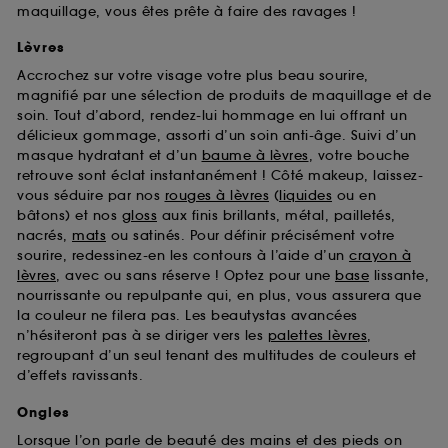
maquillage, vous êtes prête à faire des ravages !
Lèvres
Accrochez sur votre visage votre plus beau sourire,
magnifié par une sélection de produits de maquillage et de
soin. Tout d’abord, rendez-lui hommage en lui offrant un
délicieux gommage, assorti d’un soin anti-âge. Suivi d’un
masque hydratant et d’un
baume à lèvres
, votre bouche
retrouve sont éclat instantanément ! Côté makeup, laissez-
vous séduire par nos
rouges à lèvres
(
liquides
ou en
bâtons) et nos
gloss
aux finis brillants, métal, pailletés,
nacrés,
mats
ou satinés. Pour définir précisément votre
sourire, redessinez-en les contours à l’aide d’un
crayon à
lèvres
, avec ou sans réserve ! Optez pour une
base
lissante,
nourrissante ou repulpante qui, en plus, vous assurera que
la couleur ne filera pas. Les beautystas avancées
n’hésiteront pas à se diriger vers les
palettes lèvres
,
regroupant d’un seul tenant des multitudes de couleurs et
d’effets ravissants.
Ongles
Lorsque l’on parle de beauté des mains et des pieds on