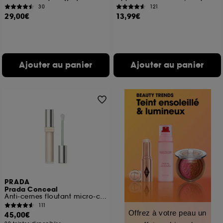
30
121
29,00€
13,99€
Ajouter au panier
Ajouter au panier
PRADA
Prada Conceal
Anti-cernes floutant micro-correcteur
111
Offrez à votre peau un
45,00€