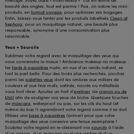
ménage. Soyez aussi « mani-ready »* car en terme de
beauté des ongles, tout est permis ! Puis, on adore les mini-
produits, en
format voyage
, pour optimiser ses bagages.
Enfin, laissez-vous tenter par les produits labellisés
Clean at
Sephora
, pour un maquillage naturel, une beauté plus
responsable, synonyme d’une consommation plus
raisonnable.
Yeux + Sourcils
Sublimez votre regard avec le maquillage des yeux qui
vous conviendra le mieux ! Ambiance makeup no makeup :
les
fards à paupières
nude, en vue d’un rendu naturel, se
font la part belle. Pour des looks plus recherchés, piochez
parmi les
palettes yeux
dont les ombres aux milliers de
couleurs et aux finis mats, satinés, nacrés ou métallisés
vous font rêver. Ajoutez un trait d’
eyeliner
, de
crayon ou de
khôl
afin de souligner vos yeux de biche. Quelques touches
de
mascara
, waterproof ou pas, sur les cils du haut (et
même du bas !) agrandiront votre regard comme il se doit.
Utilisez une
base à paupières
(primer) pour que votre
maquillage des yeux conserve une tenue exemplaire !
Sculptez votre regard en re-dessinant vos
sourcils
à l’aide
d’un crayon, d’un mascara ou d’une ombre et d’un