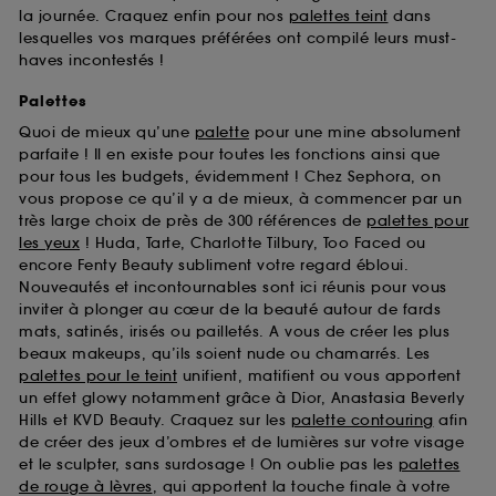
la journée. Craquez enfin pour nos
palettes teint
dans
lesquelles vos marques préférées ont compilé leurs must-
haves incontestés !
Palettes
Quoi de mieux qu’une
palette
pour une mine absolument
parfaite ! Il en existe pour toutes les fonctions ainsi que
pour tous les budgets, évidemment ! Chez Sephora, on
vous propose ce qu’il y a de mieux, à commencer par un
très large choix de près de 300 références de
palettes pour
les yeux
! Huda, Tarte, Charlotte Tilbury, Too Faced ou
encore Fenty Beauty subliment votre regard ébloui.
Nouveautés et incontournables sont ici réunis pour vous
inviter à plonger au cœur de la beauté autour de fards
mats, satinés, irisés ou pailletés. A vous de créer les plus
beaux makeups, qu’ils soient nude ou chamarrés. Les
palettes pour le teint
unifient, matifient ou vous apportent
un effet glowy notamment grâce à Dior, Anastasia Beverly
Hills et KVD Beauty. Craquez sur les
palette contouring
afin
de créer des jeux d’ombres et de lumières sur votre visage
et le sculpter, sans surdosage ! On oublie pas les
palettes
de rouge à lèvres
, qui apportent la touche finale à votre