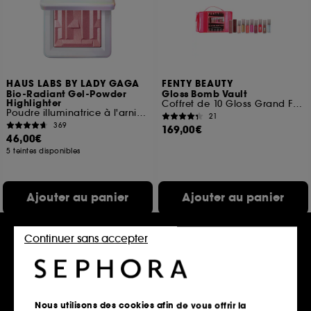
HAUS LABS BY LADY GAGA
FENTY BEAUTY
Bio-Radiant Gel-Powder
Gloss Bomb Vault
Highlighter
Coffret de 10 Gloss Grand Format
Poudre illuminatrice à l'arnica fermentée
21
369
169,00€
46,00€
5 teintes disponibles
Ajouter au panier
Ajouter au panier
Continuer sans accepter
Exclu
Clean at Sephora
Nous utilisons des cookies afin de vous offrir la