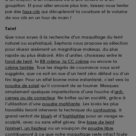
goupillon. Et pour aller encore plus loin, laissez-vous tenter
par des
faux-cils
qui décupleront la courbure et le volume
de vos cils en un tour de main !
Teint
Que vous soyez à la recherche d'un maquillage du teint
naturel ou sophistiqué, Sephora vous propose sa sélection
pour réussir aisément un magnifique makeup, du plus
rapide au plus élaboré. Afin d’unifier, choisissez entre le
fond de teint
, la
BB crème, la CC crème
ou encore la
crème teintée
. Tous les degrés de couvrance vous sont
suggérés, que ce soit en vue d’un teint zéro défaut ou d’un
fini léger. Pour un effet bonne mine instantané, c’est vers la
poudre de soleil
qu’il convient de se tourner. Masquez
simplement quelques imperfections d’une touche d’
anti-
cernes ou de correcteur
. Ne brillez qu’en société, grâce à
l’utilisation d’une
poudre matifiante
. Les looks les plus
travaillés feront intervenir la technique du
contouring
, à
grand renfort de
blush
et d’
highlighter
pour un visage re-
sculpté, avec ou sans effet glowy. Une
base de teint
(primer), un fixateur
ou un soupçon de
poudre libre
contribueront à ce que votre maquillage reste intact toute