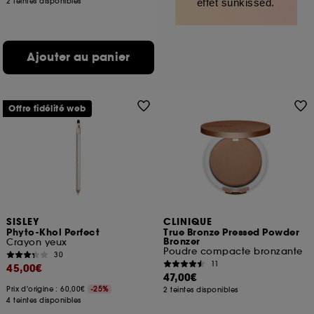
2 teintes disponibles
effet sunkissed.
Ajouter au panier
Offre fidélité web
SISLEY
CLINIQUE
Phyto-Khol Perfect
True Bronze Pressed Powder
Bronzer
Crayon yeux
Poudre compacte bronzante
30
11
45,00€
47,00€
Prix d'origine : 60,00€
-25%
2 teintes disponibles
4 teintes disponibles