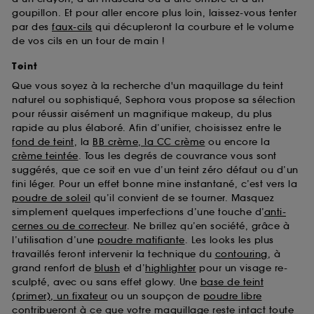
goupillon. Et pour aller encore plus loin, laissez-vous tenter
par des
faux-cils
qui décupleront la courbure et le volume
de vos cils en un tour de main !
Teint
Que vous soyez à la recherche d'un maquillage du teint
naturel ou sophistiqué, Sephora vous propose sa sélection
pour réussir aisément un magnifique makeup, du plus
rapide au plus élaboré. Afin d’unifier, choisissez entre le
fond de teint
, la
BB crème, la CC crème
ou encore la
crème teintée
. Tous les degrés de couvrance vous sont
suggérés, que ce soit en vue d’un teint zéro défaut ou d’un
fini léger. Pour un effet bonne mine instantané, c’est vers la
poudre de soleil
qu’il convient de se tourner. Masquez
simplement quelques imperfections d’une touche d’
anti-
cernes ou de correcteur
. Ne brillez qu’en société, grâce à
l’utilisation d’une
poudre matifiante
. Les looks les plus
travaillés feront intervenir la technique du
contouring
, à
grand renfort de
blush
et d’
highlighter
pour un visage re-
sculpté, avec ou sans effet glowy. Une
base de teint
(primer), un fixateur
ou un soupçon de
poudre libre
contribueront à ce que votre maquillage reste intact toute