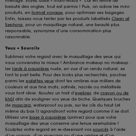
ménage. Soyez aussi « mani-ready »* car en terme de
beauté des ongles, tout est permis ! Puis, on adore les mini-
produits, en
format voyage
, pour optimiser ses bagages.
Enfin, laissez-vous tenter par les produits labellisés
Clean at
Sephora
, pour un maquillage naturel, une beauté plus
responsable, synonyme d’une consommation plus
raisonnable.
Yeux + Sourcils
Sublimez votre regard avec le maquillage des yeux qui
vous conviendra le mieux ! Ambiance makeup no makeup :
les
fards à paupières
nude, en vue d’un rendu naturel, se
font la part belle. Pour des looks plus recherchés, piochez
parmi les
palettes yeux
dont les ombres aux milliers de
couleurs et aux finis mats, satinés, nacrés ou métallisés
vous font rêver. Ajoutez un trait d’
eyeliner
, de
crayon ou de
khôl
afin de souligner vos yeux de biche. Quelques touches
de
mascara
, waterproof ou pas, sur les cils du haut (et
même du bas !) agrandiront votre regard comme il se doit.
Utilisez une
base à paupières
(primer) pour que votre
maquillage des yeux conserve une tenue exemplaire !
Sculptez votre regard en re-dessinant vos
sourcils
à l’aide
d’un crayon, d’un mascara ou d’une ombre et d’un