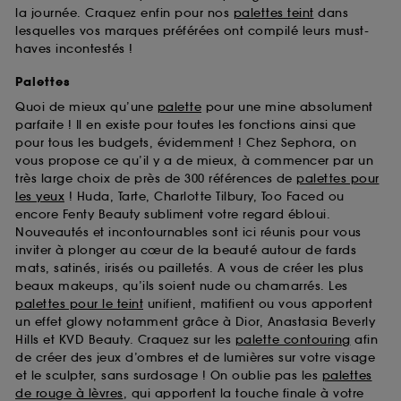
la journée. Craquez enfin pour nos
palettes teint
dans
lesquelles vos marques préférées ont compilé leurs must-
haves incontestés !
Palettes
Quoi de mieux qu’une
palette
pour une mine absolument
parfaite ! Il en existe pour toutes les fonctions ainsi que
pour tous les budgets, évidemment ! Chez Sephora, on
vous propose ce qu’il y a de mieux, à commencer par un
très large choix de près de 300 références de
palettes pour
les yeux
! Huda, Tarte, Charlotte Tilbury, Too Faced ou
encore Fenty Beauty subliment votre regard ébloui.
Nouveautés et incontournables sont ici réunis pour vous
inviter à plonger au cœur de la beauté autour de fards
mats, satinés, irisés ou pailletés. A vous de créer les plus
beaux makeups, qu’ils soient nude ou chamarrés. Les
palettes pour le teint
unifient, matifient ou vous apportent
un effet glowy notamment grâce à Dior, Anastasia Beverly
Hills et KVD Beauty. Craquez sur les
palette contouring
afin
de créer des jeux d’ombres et de lumières sur votre visage
et le sculpter, sans surdosage ! On oublie pas les
palettes
de rouge à lèvres
, qui apportent la touche finale à votre