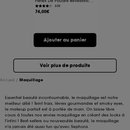
Perles De Poudre Révélatrices De Lumière
600
74,00€
A l'exception des cookies techniques, le dépôt et la
lecture de ces traceurs requiert votre accord. Vous
pouvez personnaliser vos choix concernant le dépôt
de ces cookies grâce au bouton "personnaliser mes
choix" ci-dessous ou décider de "tout accepter".
Ajouter au panier
Sephora pourra associer les informations de
navigation collectées par ces Cookies, pour les
finalités acceptées, avec les données personnelles
collectées ou générées lors de votre activité en ligne
ou en magasin. Pour refuser tous les cookies, cliques
Voir plus de produits
sur "continuer sans accepter". Voous pouvez à tout
moment choisir de retirer votrte consentement. Si vous
souhaitez obtenir plus d'information sur les cookies
Accueil
Maquillage
utilisés,
cliquez
ici
.
Essentiel beauté incontournable, le maquillage est notre
meilleur allié ! Teint frais, lèvres gourmandes et smoky eyes,
le makeup parfait est à portée de main. On laisse libre
cours à toutes nos envies maquillage en créant des looks à
l'infini ! Best-sellers ou nouveautés beauté, le maquillage
n'a jamais été aussi fun qu'avec Sephora.