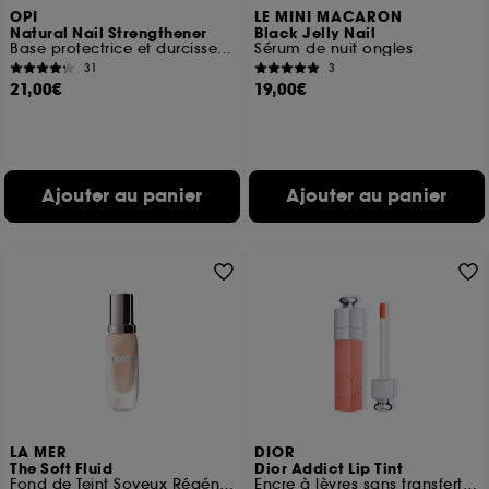
OPI
LE MINI MACARON
Natural Nail Strengthener
Black Jelly Nail
Base protectrice et durcisseur pour ongles naturels
Sérum de nuit ongles
31
3
21,00€
19,00€
Ajouter au panier
Ajouter au panier
LA MER
DIOR
The Soft Fluid
Dior Addict Lip Tint
Fond de Teint Soyeux Régénérant Longue Tenue SPF20
Encre à lèvres sans transfert Hydratation 24 h