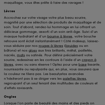
maquillage, vous êtes prête à faire des ravages !
Lèvres
Accrochez sur votre visage votre plus beau sourire,
magnifié par une sélection de produits de maquillage et de
soin. Tout d’abord, rendez-lui hommage en lui offrant un
délicieux gommage, assorti d’un soin anti-âge. Suivi d’un
masque hydratant et d’un
baume à lèvres
, votre bouche
retrouve sont éclat instantanément ! Côté makeup, laissez-
vous séduire par nos
rouges à lèvres
(
liquides
ou en
bâtons) et nos
gloss
aux finis brillants, métal, pailletés,
nacrés,
mats
ou satinés. Pour définir précisément votre
sourire, redessinez-en les contours à l’aide d’un
crayon à
lèvres
, avec ou sans réserve ! Optez pour une
base
lissante,
nourrissante ou repulpante qui, en plus, vous assurera que
la couleur ne filera pas. Les beautystas avancées
n’hésiteront pas à se diriger vers les
palettes lèvres
,
regroupant d’un seul tenant des multitudes de couleurs et
d’effets ravissants.
Ongles
Lorsque l’on parle de beauté des mains et des pieds on