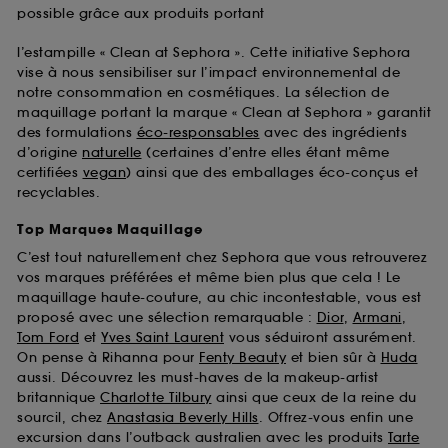
possible grâce aux produits portant
l’estampille « Clean at Sephora ». Cette initiative Sephora
vise à nous sensibiliser sur l’impact environnemental de
notre consommation en cosmétiques. La sélection de
maquillage portant la marque « Clean at Sephora » garantit
des formulations
éco-responsables
avec des ingrédients
d’origine
naturelle
(certaines d’entre elles étant même
certifiées
vegan
) ainsi que des emballages éco-conçus et
recyclables.
Top Marques Maquillage
C’est tout naturellement chez Sephora que vous retrouverez
vos marques préférées et même bien plus que cela ! Le
maquillage haute-couture, au chic incontestable, vous est
proposé avec une sélection remarquable :
Dior
,
Armani
,
Tom Ford
et
Yves Saint Laurent
vous séduiront assurément.
On pense à Rihanna pour
Fenty Beauty
et bien sûr à
Huda
aussi. Découvrez les must-haves de la makeup-artist
britannique
Charlotte Tilbury
ainsi que ceux de la reine du
sourcil, chez
Anastasia Beverly Hills
. Offrez-vous enfin une
excursion dans l’outback australien avec les produits
Tarte