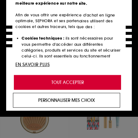
meilleure expérience sur notre site.
Afin de vous offrir une expérience d’achat en ligne
optimale, SEPHORA et ses partenaires utilisent des
OPI
GUERLAIN
ProSpa Exfoliating Cuticle
La poudre Bronzante
cookies et autres traceurs, tels que des :
Cream
Terracotta & Le mascara
noir G
Crème exfoliante cuticules
Cookies techniques :
ils sont nécessaires pour
Coffret maquillage
10
vous permettre d’accéder aux différentes
9
23,00€
89,00€
catégories, produits et services du site et sécuriser
celui-ci. Ils sont essentiels au fonctionnement
technique du site et ne peuvent être désactivés.
EN SAVOIR PLUS
Ajouter au panier
Ajouter au panier
Cookies de personnalisation :
ils nous permettent
de vous offrir une expérience enrichie et
TOUT ACCEPTER
personnalisée en vous recommandant des
produits, des services et des contenus qui
répondent au mieux à vos préférences, et de vous
PERSONNALISER MES CHOIX
proposer des offres promotionnelles adaptées à
votre profil.
Cookies réseaux sociaux et publicité :
ils sont
utilisés pour vous présenter du contenu susceptible
de vous plaire via des publicités, y compris sur des
sites tiers et sur les réseaux sociaux, sur la base