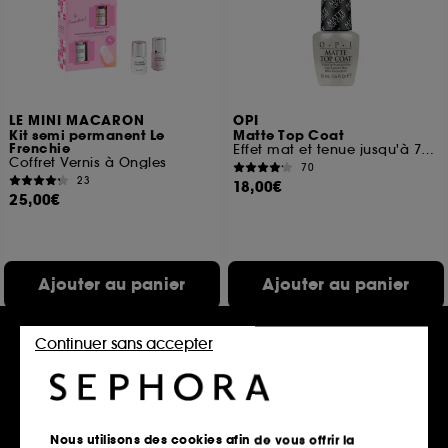
LE MINI MACARON
OPI
Kit semi permanent Le
Matte Top Coat
Frenchie
Effet mat et tenue jusqu'à 7 jours
Coffret Vernis à Ongles
70
23
18,00€
25,00€
Ajouter au panier
Ajouter au panier
Continuer sans accepter
Edition limitée
Nous utilisons des cookies afin de vous offrir la