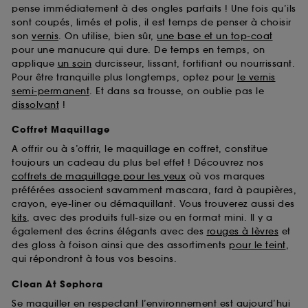
pense immédiatement à des ongles parfaits ! Une fois qu’ils
sont coupés, limés et polis, il est temps de penser à choisir
son
vernis
. On utilise, bien sûr,
une base et un top-coat
pour une manucure qui dure. De temps en temps, on
applique
un soin
durcisseur, lissant, fortifiant ou nourrissant.
Pour être tranquille plus longtemps, optez pour
le vernis
semi-permanent
. Et dans sa trousse, on oublie pas le
dissolvant
!
Coffret Maquillage
A offrir ou à s’offrir, le maquillage en coffret, constitue
toujours un cadeau du plus bel effet ! Découvrez nos
coffrets de maquillage pour les yeux
où vos marques
préférées associent savamment mascara, fard à paupières,
crayon, eye-liner ou démaquillant. Vous trouverez aussi des
kits
, avec des produits full-size ou en format mini. Il y a
également des écrins élégants avec des
rouges à lèvres
et
des gloss à foison ainsi que des assortiments
pour le teint
,
qui répondront à tous vos besoins.
Clean At Sephora
Se maquiller en respectant l’environnement est aujourd’hui