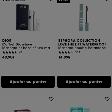
Edition limitée
Exclu
DIOR
SEPHORA COLLECTION
Coffret Diorshow
LOVE THE LIFT WATERPROOF
Mascara et base-sérum mascara volume et courbe
Mascara courbe instantanée et volume lifté
42
334
49,90€
14,99€
Ajouter au panier
Ajouter au panier