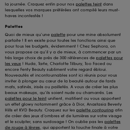
la journée. Craquez enfin pour nos
palettes teint
dans
lesquelles vos marques préférées ont compilé leurs must-
haves incontestés !
Palettes
Quoi de mieux qu’une
palette
pour une mine absolument
parfaite ! Il en existe pour toutes les fonctions ainsi que
pour tous les budgets, évidemment ! Chez Sephora, on
vous propose ce qu’il y a de mieux, à commencer par un
très large choix de près de 300 références de
palettes pour
les yeux
! Huda, Tarte, Charlotte Tilbury, Too Faced ou
encore Fenty Beauty subliment votre regard ébloui.
Nouveautés et incontournables sont ici réunis pour vous
inviter à plonger au cœur de la beauté autour de fards
mats, satinés, irisés ou pailletés. A vous de créer les plus
beaux makeups, qu’ils soient nude ou chamarrés. Les
palettes pour le teint
unifient, matifient ou vous apportent
un effet glowy notamment grâce à Dior, Anastasia Beverly
Hills et KVD Beauty. Craquez sur les
palette contouring
afin
de créer des jeux d’ombres et de lumières sur votre visage
et le sculpter, sans surdosage ! On oublie pas les
palettes
de rouge à lèvres
, qui apportent la touche finale à votre