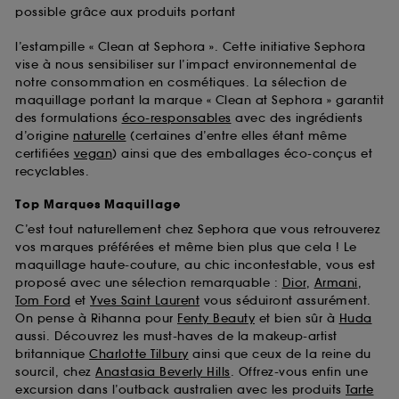
possible grâce aux produits portant
l’estampille « Clean at Sephora ». Cette initiative Sephora
vise à nous sensibiliser sur l’impact environnemental de
notre consommation en cosmétiques. La sélection de
maquillage portant la marque « Clean at Sephora » garantit
des formulations
éco-responsables
avec des ingrédients
d’origine
naturelle
(certaines d’entre elles étant même
certifiées
vegan
) ainsi que des emballages éco-conçus et
recyclables.
Top Marques Maquillage
C’est tout naturellement chez Sephora que vous retrouverez
vos marques préférées et même bien plus que cela ! Le
maquillage haute-couture, au chic incontestable, vous est
proposé avec une sélection remarquable :
Dior
,
Armani
,
Tom Ford
et
Yves Saint Laurent
vous séduiront assurément.
On pense à Rihanna pour
Fenty Beauty
et bien sûr à
Huda
aussi. Découvrez les must-haves de la makeup-artist
britannique
Charlotte Tilbury
ainsi que ceux de la reine du
sourcil, chez
Anastasia Beverly Hills
. Offrez-vous enfin une
excursion dans l’outback australien avec les produits
Tarte