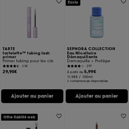
Exclu
TARTE
SEPHORA COLLECTION
tartelette™ tubing lash
Eau Micellaire
primer
Démaquillante
Primer tubing pour les cils
Demaquille + Protège
238
297
29,90€
5,99€
À partir de
11,98€
/
100ml
3 contenances disponibles
Ajouter au panier
Ajouter au panier
Offre fidélité web