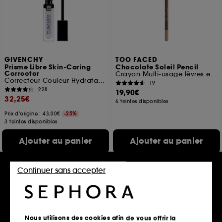
GIVENCHY
TOO FACED
Prisme Libre Skin-Caring
Chocolate Soleil Pencil
Corrector
Crayon Multi-usage lèvres et visage
Correcteur Couleur Hydratation 24H
19
228
19,90€
32,25€
6 teintes disponibles
Prix d'origine : 43,00€
-25%
3 teintes disponibles
Ajouter au panier
Ajouter au panier
Continuer sans accepter
Nous utilisons des cookies afin de vous offrir la