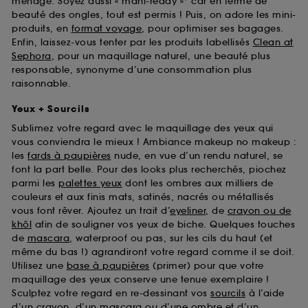
ménage. Soyez aussi « mani-ready »* car en terme de
beauté des ongles, tout est permis ! Puis, on adore les mini-
produits, en
format voyage
, pour optimiser ses bagages.
Enfin, laissez-vous tenter par les produits labellisés
Clean at
Sephora
, pour un maquillage naturel, une beauté plus
responsable, synonyme d’une consommation plus
raisonnable.
Yeux + Sourcils
Sublimez votre regard avec le maquillage des yeux qui
vous conviendra le mieux ! Ambiance makeup no makeup :
les
fards à paupières
nude, en vue d’un rendu naturel, se
font la part belle. Pour des looks plus recherchés, piochez
parmi les
palettes yeux
dont les ombres aux milliers de
couleurs et aux finis mats, satinés, nacrés ou métallisés
vous font rêver. Ajoutez un trait d’
eyeliner
, de
crayon ou de
khôl
afin de souligner vos yeux de biche. Quelques touches
de
mascara
, waterproof ou pas, sur les cils du haut (et
même du bas !) agrandiront votre regard comme il se doit.
Utilisez une
base à paupières
(primer) pour que votre
maquillage des yeux conserve une tenue exemplaire !
Sculptez votre regard en re-dessinant vos
sourcils
à l’aide
d’un crayon, d’un mascara ou d’une ombre et d’un