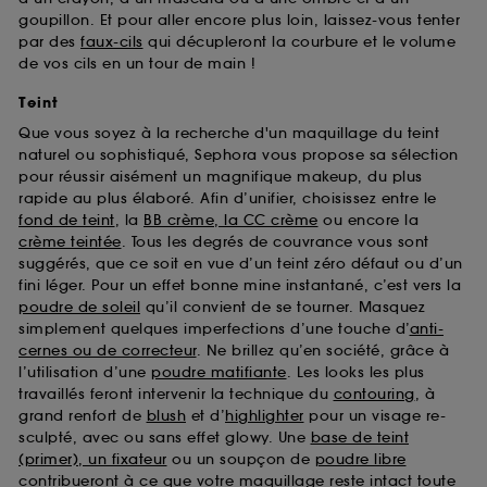
goupillon. Et pour aller encore plus loin, laissez-vous tenter
par des
faux-cils
qui décupleront la courbure et le volume
de vos cils en un tour de main !
Teint
Que vous soyez à la recherche d'un maquillage du teint
naturel ou sophistiqué, Sephora vous propose sa sélection
pour réussir aisément un magnifique makeup, du plus
rapide au plus élaboré. Afin d’unifier, choisissez entre le
fond de teint
, la
BB crème, la CC crème
ou encore la
crème teintée
. Tous les degrés de couvrance vous sont
suggérés, que ce soit en vue d’un teint zéro défaut ou d’un
fini léger. Pour un effet bonne mine instantané, c’est vers la
poudre de soleil
qu’il convient de se tourner. Masquez
simplement quelques imperfections d’une touche d’
anti-
cernes ou de correcteur
. Ne brillez qu’en société, grâce à
l’utilisation d’une
poudre matifiante
. Les looks les plus
travaillés feront intervenir la technique du
contouring
, à
grand renfort de
blush
et d’
highlighter
pour un visage re-
sculpté, avec ou sans effet glowy. Une
base de teint
(primer), un fixateur
ou un soupçon de
poudre libre
contribueront à ce que votre maquillage reste intact toute