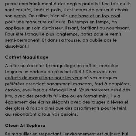
pense immédiatement à des ongles parfaits ! Une fois qu’ils
sont coupés, limés et polis, il est temps de penser à choisir
son
vernis
. On utilise, bien sûr,
une base et un top-coat
pour une manucure qui dure. De temps en temps, on
applique
un soin
durcisseur, lissant, fortifiant ou nourrissant.
Pour être tranquille plus longtemps, optez pour
le vernis
semi-permanent
. Et dans sa trousse, on oublie pas le
dissolvant
!
Coffret Maquillage
A offrir ou à s’offrir, le maquillage en coffret, constitue
toujours un cadeau du plus bel effet ! Découvrez nos
coffrets de maquillage pour les yeux
où vos marques
préférées associent savamment mascara, fard à paupières,
crayon, eye-liner ou démaquillant. Vous trouverez aussi des
kits
, avec des produits full-size ou en format mini. Il y a
également des écrins élégants avec des
rouges à lèvres
et
des gloss à foison ainsi que des assortiments
pour le teint
,
qui répondront à tous vos besoins.
Clean At Sephora
Se maquiller en respectant l’environnement est aujourd’hui