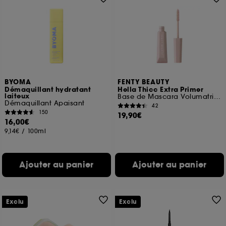
BYOMA
FENTY BEAUTY
Démaquillant hydratant
Hella Thicc Extra Primer
laiteux
Base de Mascara Volumatrice
Démaquillant Apaisant
42
150
19,90€
16,00€
9,14€
/
100ml
Ajouter au panier
Ajouter au panier
Exclu
Exclu