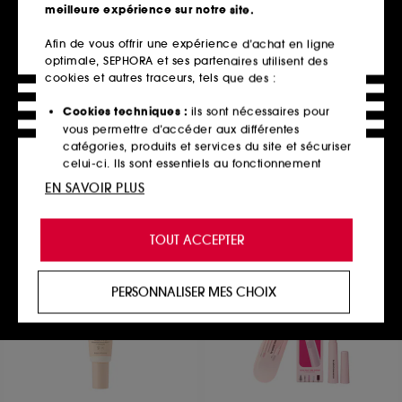
meilleure expérience sur notre site.
Afin de vous offrir une expérience d’achat en ligne
optimale, SEPHORA et ses partenaires utilisent des
YVES SAINT LAURENT
YVES SAINT LAURENT
All Hours Hyper Luminize –
All Hours Hyper Finish
cookies et autres traceurs, tels que des :
Highlighter
Poudre Mat Multi-usages
597
384
Cookies techniques :
ils sont nécessaires pour
62,00€
69,00€
À partir de
vous permettre d’accéder aux différentes
4 teintes disponibles
9 teintes disponibles
catégories, produits et services du site et sécuriser
celui-ci. Ils sont essentiels au fonctionnement
technique du site et ne peuvent être désactivés.
EN SAVOIR PLUS
Ajouter au panier
Ajouter au panier
Cookies de personnalisation :
ils nous permettent
de vous offrir une expérience enrichie et
TOUT ACCEPTER
personnalisée en vous recommandant des
produits, des services et des contenus qui
Nouveauté
répondent au mieux à vos préférences, et de vous
PERSONNALISER MES CHOIX
proposer des offres promotionnelles adaptées à
votre profil.
Cookies réseaux sociaux et publicité :
ils sont
utilisés pour vous présenter du contenu susceptible
de vous plaire via des publicités, y compris sur des
sites tiers et sur les réseaux sociaux, sur la base