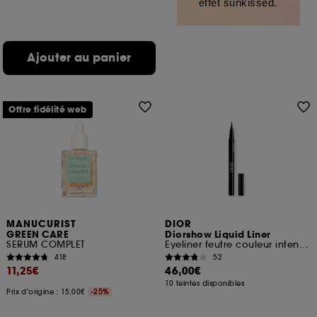
effet sunkissed.
Ajouter au panier
Offre fidélité web
MANUCURIST
DIOR
GREEN CARE
Diorshow Liquid Liner
SERUM COMPLET
Eyeliner feutre couleur intense et waterproof
418
52
11,25€
46,00€
10 teintes disponibles
Prix d'origine : 15,00€
-25%