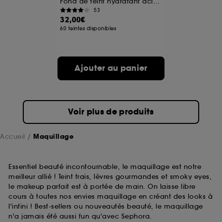
Fond de teint hydratant acide hyaluronique et niacinamide
53
32,00€
A l'exception des cookies techniques, le dépôt et la
60 teintes disponibles
lecture de ces traceurs requiert votre accord. Vous
pouvez personnaliser vos choix concernant le dépôt
de ces cookies grâce au bouton "personnaliser mes
choix" ci-dessous ou décider de "tout accepter".
Ajouter au panier
Sephora pourra associer les informations de
navigation collectées par ces Cookies, pour les
finalités acceptées, avec les données personnelles
collectées ou générées lors de votre activité en ligne
ou en magasin. Pour refuser tous les cookies, cliques
Voir plus de produits
sur "continuer sans accepter". Voous pouvez à tout
moment choisir de retirer votrte consentement. Si vous
souhaitez obtenir plus d'information sur les cookies
Accueil
Maquillage
utilisés,
cliquez
ici
.
Essentiel beauté incontournable, le maquillage est notre
meilleur allié ! Teint frais, lèvres gourmandes et smoky eyes,
le makeup parfait est à portée de main. On laisse libre
cours à toutes nos envies maquillage en créant des looks à
l'infini ! Best-sellers ou nouveautés beauté, le maquillage
n'a jamais été aussi fun qu'avec Sephora.