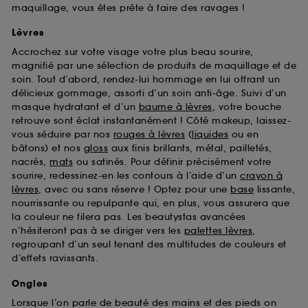
maquillage, vous êtes prête à faire des ravages !
Lèvres
Accrochez sur votre visage votre plus beau sourire,
magnifié par une sélection de produits de maquillage et de
soin. Tout d’abord, rendez-lui hommage en lui offrant un
délicieux gommage, assorti d’un soin anti-âge. Suivi d’un
masque hydratant et d’un
baume à lèvres
, votre bouche
retrouve sont éclat instantanément ! Côté makeup, laissez-
vous séduire par nos
rouges à lèvres
(
liquides
ou en
bâtons) et nos
gloss
aux finis brillants, métal, pailletés,
nacrés,
mats
ou satinés. Pour définir précisément votre
sourire, redessinez-en les contours à l’aide d’un
crayon à
lèvres
, avec ou sans réserve ! Optez pour une
base
lissante,
nourrissante ou repulpante qui, en plus, vous assurera que
la couleur ne filera pas. Les beautystas avancées
n’hésiteront pas à se diriger vers les
palettes lèvres
,
regroupant d’un seul tenant des multitudes de couleurs et
d’effets ravissants.
Ongles
Lorsque l’on parle de beauté des mains et des pieds on