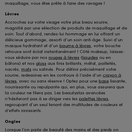
maquillage, vous êtes prête à faire des ravages !
Lèvres
Accrochez sur votre visage votre plus beau sourire,
magnifié par une sélection de produits de maquillage et de
soin. Tout d’abord, rendez-lui hommage en lui offrant un
délicieux gommage, assorti d’un soin anti-âge. Suivi d’un
masque hydratant et d’un
baume à lèvres
, votre bouche
retrouve sont éclat instantanément ! Côté makeup, laissez-
vous séduire par nos
rouges à lèvres
(
liquides
ou en
bâtons) et nos
gloss
aux finis brillants, métal, pailletés,
nacrés,
mats
ou satinés. Pour définir précisément votre
sourire, redessinez-en les contours à l’aide d’un
crayon à
lèvres
, avec ou sans réserve ! Optez pour une
base
lissante,
nourrissante ou repulpante qui, en plus, vous assurera que
la couleur ne filera pas. Les beautystas avancées
n’hésiteront pas à se diriger vers les
palettes lèvres
,
regroupant d’un seul tenant des multitudes de couleurs et
d’effets ravissants.
Ongles
Lorsque l’on parle de beauté des mains et des pieds on