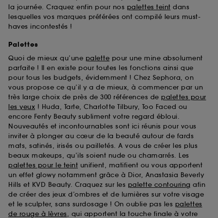
la journée. Craquez enfin pour nos
palettes teint
dans
lesquelles vos marques préférées ont compilé leurs must-
haves incontestés !
Palettes
Quoi de mieux qu’une
palette
pour une mine absolument
parfaite ! Il en existe pour toutes les fonctions ainsi que
pour tous les budgets, évidemment ! Chez Sephora, on
vous propose ce qu’il y a de mieux, à commencer par un
très large choix de près de 300 références de
palettes pour
les yeux
! Huda, Tarte, Charlotte Tilbury, Too Faced ou
encore Fenty Beauty subliment votre regard ébloui.
Nouveautés et incontournables sont ici réunis pour vous
inviter à plonger au cœur de la beauté autour de fards
mats, satinés, irisés ou pailletés. A vous de créer les plus
beaux makeups, qu’ils soient nude ou chamarrés. Les
palettes pour le teint
unifient, matifient ou vous apportent
un effet glowy notamment grâce à Dior, Anastasia Beverly
Hills et KVD Beauty. Craquez sur les
palette contouring
afin
de créer des jeux d’ombres et de lumières sur votre visage
et le sculpter, sans surdosage ! On oublie pas les
palettes
de rouge à lèvres
, qui apportent la touche finale à votre