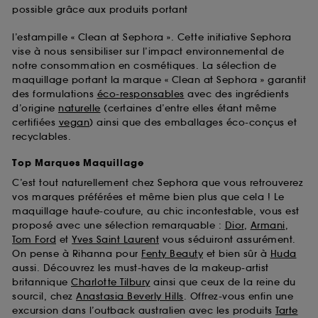
possible grâce aux produits portant
l’estampille « Clean at Sephora ». Cette initiative Sephora
vise à nous sensibiliser sur l’impact environnemental de
notre consommation en cosmétiques. La sélection de
maquillage portant la marque « Clean at Sephora » garantit
des formulations
éco-responsables
avec des ingrédients
d’origine
naturelle
(certaines d’entre elles étant même
certifiées
vegan
) ainsi que des emballages éco-conçus et
recyclables.
Top Marques Maquillage
C’est tout naturellement chez Sephora que vous retrouverez
vos marques préférées et même bien plus que cela ! Le
maquillage haute-couture, au chic incontestable, vous est
proposé avec une sélection remarquable :
Dior
,
Armani
,
Tom Ford
et
Yves Saint Laurent
vous séduiront assurément.
On pense à Rihanna pour
Fenty Beauty
et bien sûr à
Huda
aussi. Découvrez les must-haves de la makeup-artist
britannique
Charlotte Tilbury
ainsi que ceux de la reine du
sourcil, chez
Anastasia Beverly Hills
. Offrez-vous enfin une
excursion dans l’outback australien avec les produits
Tarte