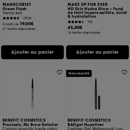
MANUCURIST
MAKE UP FOR EVER
Green Flash
HD Skin Hydra Glow – Fond
de teint imperceptible, éclat
Vernis led
& hydratation
13836
760
19,00€
À partir de
45,00€
21 teintes disponibles
14 teintes disponibles
Ajouter au panier
Ajouter au panier
Nouveauté
BENEFIT COSMETICS
BENEFIT COSMETICS
Precisely, My Brow Detailer
BADgal Hypeliner
Crayon sourcils haute précision
Eyeliner Gel Waterproof Longue Tenue