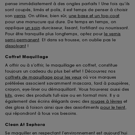
pense immédiatement à des ongles parfaits ! Une fois qu’ils
sont coupés, limés et polis, il est temps de penser à choisir
son
vernis
. On utilise, bien sûr,
une base et un top-coat
pour une manucure qui dure. De temps en temps, on
applique
un soin
durcisseur, lissant, fortifiant ou nourrissant.
Pour être tranquille plus longtemps, optez pour
le vernis
semi-permanent
. Et dans sa trousse, on oublie pas le
dissolvant
!
Coffret Maquillage
A offrir ou à s’offrir, le maquillage en coffret, constitue
toujours un cadeau du plus bel effet ! Découvrez nos
coffrets de maquillage pour les yeux
où vos marques
préférées associent savamment mascara, fard à paupières,
crayon, eye-liner ou démaquillant. Vous trouverez aussi des
kits
, avec des produits full-size ou en format mini. Il y a
également des écrins élégants avec des
rouges à lèvres
et
des gloss à foison ainsi que des assortiments
pour le teint
,
qui répondront à tous vos besoins.
Clean At Sephora
Se maquiller en respectant l’environnement est aujourd’hui