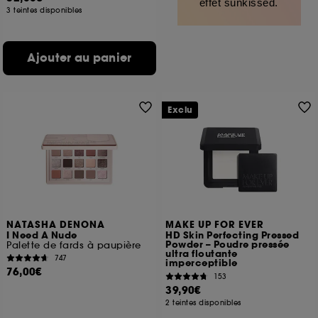
effet sunkissed.
3 teintes disponibles
Ajouter au panier
Exclu
NATASHA DENONA
MAKE UP FOR EVER
I Need A Nude
HD Skin Perfecting Pressed
Powder – Poudre pressée
Palette de fards à paupière
ultra floutante
747
imperceptible
76,00€
153
39,90€
2 teintes disponibles