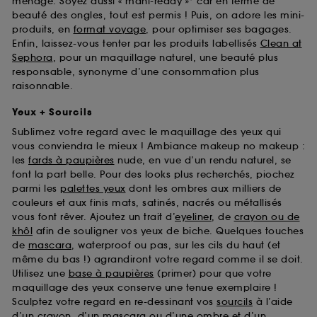
ménage. Soyez aussi « mani-ready »* car en terme de
beauté des ongles, tout est permis ! Puis, on adore les mini-
produits, en
format voyage
, pour optimiser ses bagages.
Enfin, laissez-vous tenter par les produits labellisés
Clean at
Sephora
, pour un maquillage naturel, une beauté plus
responsable, synonyme d’une consommation plus
raisonnable.
Yeux + Sourcils
Sublimez votre regard avec le maquillage des yeux qui
vous conviendra le mieux ! Ambiance makeup no makeup :
les
fards à paupières
nude, en vue d’un rendu naturel, se
font la part belle. Pour des looks plus recherchés, piochez
parmi les
palettes yeux
dont les ombres aux milliers de
couleurs et aux finis mats, satinés, nacrés ou métallisés
vous font rêver. Ajoutez un trait d’
eyeliner
, de
crayon ou de
khôl
afin de souligner vos yeux de biche. Quelques touches
de
mascara
, waterproof ou pas, sur les cils du haut (et
même du bas !) agrandiront votre regard comme il se doit.
Utilisez une
base à paupières
(primer) pour que votre
maquillage des yeux conserve une tenue exemplaire !
Sculptez votre regard en re-dessinant vos
sourcils
à l’aide
d’un crayon, d’un mascara ou d’une ombre et d’un