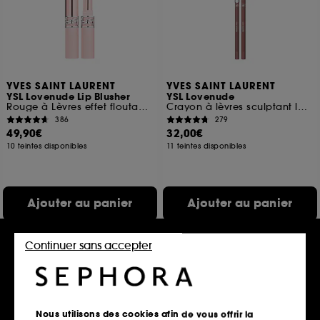
YVES SAINT LAURENT
YVES SAINT LAURENT
YSL Lovenude Lip Blusher
YSL Lovenude
Rouge à Lèvres effet floutant longue durée
Crayon à lèvres sculptant longue tenue
386
279
49,90€
32,00€
10 teintes disponibles
11 teintes disponibles
Ajouter au panier
Ajouter au panier
Continuer sans accepter
Nous utilisons des cookies afin de vous offrir la