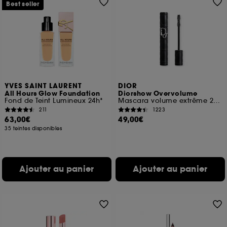
Best seller
YVES SAINT LAURENT
DIOR
All Hours Glow Foundation
Diorshow Overvolume
Fond de Teint Lumineux 24h*
Mascara volume extrême 24 h et définition cil-à-cil
211
1223
63,00€
49,00€
35 teintes disponibles
Ajouter au panier
Ajouter au panier