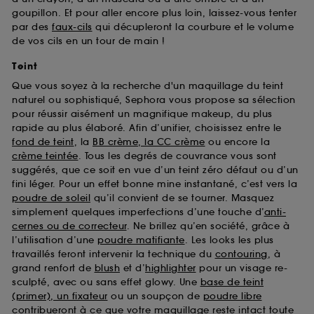
goupillon. Et pour aller encore plus loin, laissez-vous tenter
par des
faux-cils
qui décupleront la courbure et le volume
de vos cils en un tour de main !
Teint
Que vous soyez à la recherche d'un maquillage du teint
naturel ou sophistiqué, Sephora vous propose sa sélection
pour réussir aisément un magnifique makeup, du plus
rapide au plus élaboré. Afin d’unifier, choisissez entre le
fond de teint
, la
BB crème, la CC crème
ou encore la
crème teintée
. Tous les degrés de couvrance vous sont
suggérés, que ce soit en vue d’un teint zéro défaut ou d’un
fini léger. Pour un effet bonne mine instantané, c’est vers la
poudre de soleil
qu’il convient de se tourner. Masquez
simplement quelques imperfections d’une touche d’
anti-
cernes ou de correcteur
. Ne brillez qu’en société, grâce à
l’utilisation d’une
poudre matifiante
. Les looks les plus
travaillés feront intervenir la technique du
contouring
, à
grand renfort de
blush
et d’
highlighter
pour un visage re-
sculpté, avec ou sans effet glowy. Une
base de teint
(primer), un fixateur
ou un soupçon de
poudre libre
contribueront à ce que votre maquillage reste intact toute