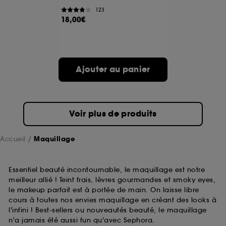
123
18,00€
A l'exception des cookies techniques, le dépôt et la
lecture de ces traceurs requiert votre accord. Vous
pouvez personnaliser vos choix concernant le dépôt
de ces cookies grâce au bouton "personnaliser mes
choix" ci-dessous ou décider de "tout accepter".
Ajouter au panier
Sephora pourra associer les informations de
navigation collectées par ces Cookies, pour les
finalités acceptées, avec les données personnelles
collectées ou générées lors de votre activité en ligne
ou en magasin. Pour refuser tous les cookies, cliques
Voir plus de produits
sur "continuer sans accepter". Voous pouvez à tout
moment choisir de retirer votrte consentement. Si vous
souhaitez obtenir plus d'information sur les cookies
Accueil
Maquillage
utilisés,
cliquez
ici
.
Essentiel beauté incontournable, le maquillage est notre
meilleur allié ! Teint frais, lèvres gourmandes et smoky eyes,
le makeup parfait est à portée de main. On laisse libre
cours à toutes nos envies maquillage en créant des looks à
l'infini ! Best-sellers ou nouveautés beauté, le maquillage
n'a jamais été aussi fun qu'avec Sephora.