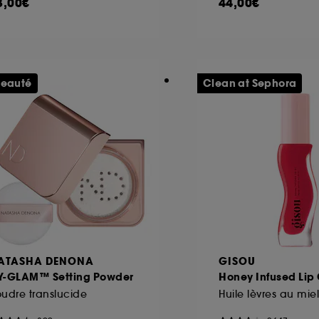
3,00€
44,00€
eauté
Clean at Sephora
ATASHA DENONA
GISOU
Y-GLAM™ Setting Powder
Honey Infused Lip 
udre translucide
Huile lèvres au miel