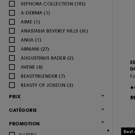
SEPHORA COLLECTION (193)
A-DERMA (1)
AIME (1)
ANASTASIA BEVERLY HILLS (61)
ANUA (1)
ARMANI (27)
AUGUSTINUS BADER (2)
E
AVENE (8)
D
BEAUTYBLENDER (7)
BEAUTY OF JOSEON (3)
BENEFIT COSMETICS (97)
PRIX
5
BIODERMA (9)
CATÉGORIE
BLACK UP (33)
BOBBI BROWN (59)
Maquillage
PROMOTION
BYOMA (5)
-25% sur une sélection maquillage
Best 
0 (1971)