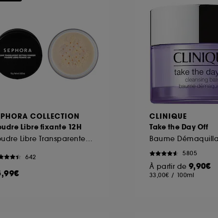
EPHORA COLLECTION
CLINIQUE
udre Libre fixante 12H
Take the Day Off
Poudre Libre Transparente Matifiante Longue Tenue
Baume Démaquilla
5805
642
9,90€
À partir de
5,99€
33,00€
/
100ml