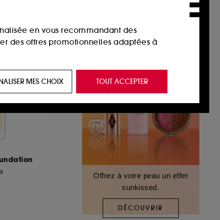
sonnalisée en vous recommandant des
ser des offres promotionnelles adaptées à
 de vous plaire via des publicités, y compris
NALISER MES CHOIX
TOUT ACCEPTER
e navigation, et de l'historique de vos
 de navigation sur notre site afin d’en
 les fraudes aux moyens de paiement et les
oundation
e
Offrez à votre peau un effet
sunkissed.
nctionnalités du site, tel que les cookies
us permettant d’accéder à votre compte lors
DÉCOUVRIR