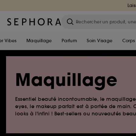
Lais
r Vibes
Maquillage
Parfum
Soin Visage
Corps
Maquillage
Essentiel beauté incontournable, le maquillage e
eyes, le makeup parfait est à portée de main. O
looks à l'infini ! Best-sellers ou nouveautés be