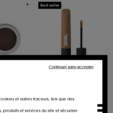
Best seller
Continuer sans accepter
LY HILLS
MAKEUP BY MARIO
e
Master Mattes® Long-Wear
Cream Eyeshadow
rcils
Fard à paupières crème
409
29,00€
ookies et autres traceurs, tels que des :
produits et services du site et sécuriser