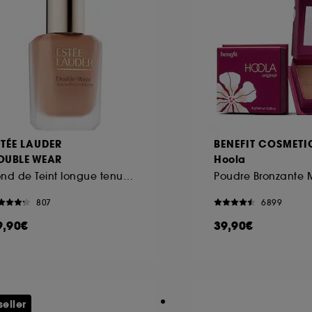
STÉE LAUDER
BENEFIT COSMETI
OUBLE WEAR
Hoola
Fond de Teint longue tenue intransférable SPF10
Poudre Bronzante 
807
6899
9,90€
39,90€
seller