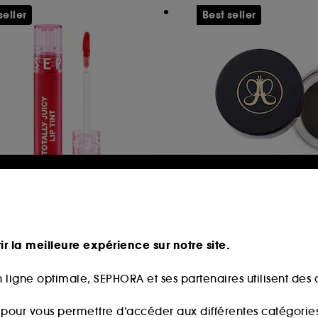
seller
Best seller
EPHORA COLLECTION
ANASTASIA BEVER
tally Juicy Lip Tint
DIPBROW® Pomad
Encre à lèvres brillance bombée
Crème-gel pour sou
ir la meilleure expérience sur notre site.
622
8593
3,99€
34,00€
 ligne optimale, SEPHORA et ses partenaires utilisent des c
s pour vous permettre d’accéder aux différentes catégories, 