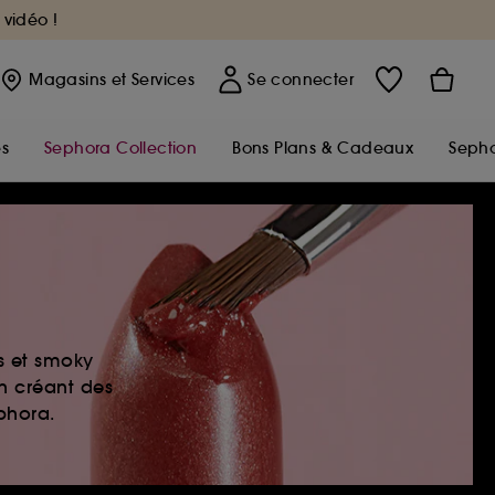
 vidéo !
Magasins
et Services
Se connecter
s
Sephora Collection
Bons Plans & Cadeaux
Sepho
es et smoky
en créant des
ephora.