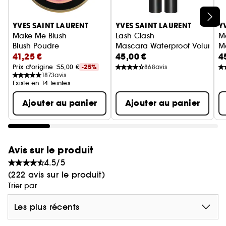
Ignorer le carrousel produits
YVES SAINT LAURENT
YVES SAINT LAURENT
Y
Make Me Blush
Lash Clash
M
Blush Poudre
Mascara Waterproof Volume E
M
41,25 €
45,00 €
4
Prix d'origine :
55,00 €
-25%
868
avis
1873
avis
Existe en 14 teintes
Ajouter au panier
Ajouter au panier
Avis sur le produit
4.5/5
(222 avis sur le produit)
Trier par
Les plus récents