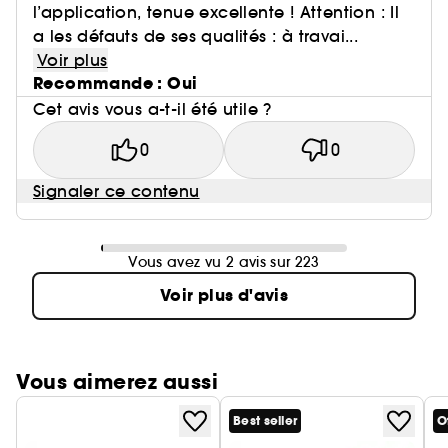
l’application, tenue excellente ! Attention : Il
a les défauts de ses qualités : à travai...
Voir plus
Recommande : Oui
Cet avis vous a-t-il été utile ?
0
0
Signaler ce contenu
Vous avez vu 2 avis sur 223
Voir plus d'avis
Vous aimerez aussi
Best seller
O