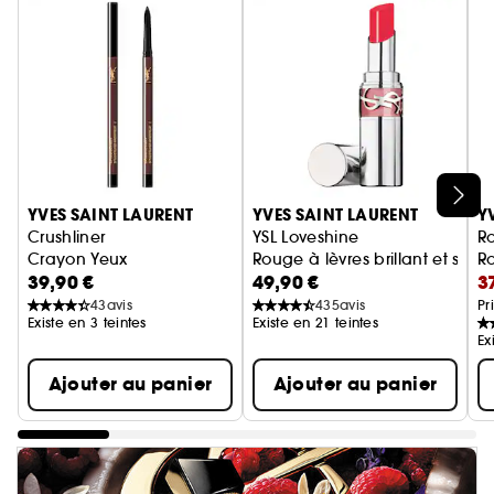
Ignorer le carrousel produits
YVES SAINT LAURENT
YVES SAINT LAURENT
Y
Crushliner
YSL Loveshine
R
Crayon Yeux
Rouge à lèvres brillant et soin
Ro
39,90 €
49,90 €
3
43
avis
435
avis
Pr
Existe en 3 teintes
Existe en 21 teintes
Ex
Ajouter au panier
Ajouter au panier