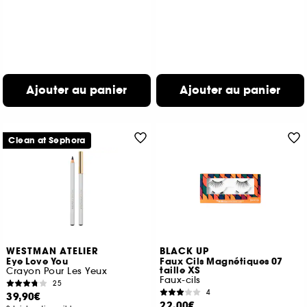
Ajouter au panier
Ajouter au panier
Clean at Sephora
WESTMAN ATELIER
BLACK UP
Eye Love You
Faux Cils Magnétiques 07
taille XS
Crayon Pour Les Yeux
Faux-cils
25
4
39,90€
22,00€