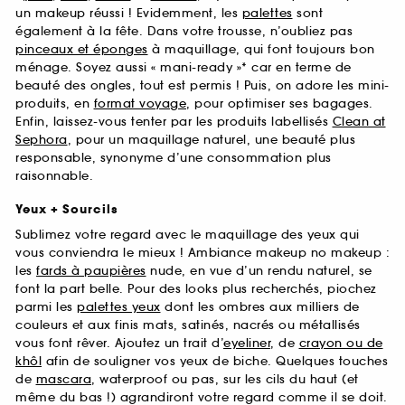
un makeup réussi ! Evidemment, les
palettes
sont
également à la fête. Dans votre trousse, n’oubliez pas
pinceaux et éponges
à maquillage, qui font toujours bon
ménage. Soyez aussi « mani-ready »* car en terme de
beauté des ongles, tout est permis ! Puis, on adore les mini-
produits, en
format voyage
, pour optimiser ses bagages.
Enfin, laissez-vous tenter par les produits labellisés
Clean at
Sephora
, pour un maquillage naturel, une beauté plus
responsable, synonyme d’une consommation plus
raisonnable.
Yeux + Sourcils
Sublimez votre regard avec le maquillage des yeux qui
vous conviendra le mieux ! Ambiance makeup no makeup :
les
fards à paupières
nude, en vue d’un rendu naturel, se
font la part belle. Pour des looks plus recherchés, piochez
parmi les
palettes yeux
dont les ombres aux milliers de
couleurs et aux finis mats, satinés, nacrés ou métallisés
vous font rêver. Ajoutez un trait d’
eyeliner
, de
crayon ou de
khôl
afin de souligner vos yeux de biche. Quelques touches
de
mascara
, waterproof ou pas, sur les cils du haut (et
même du bas !) agrandiront votre regard comme il se doit.