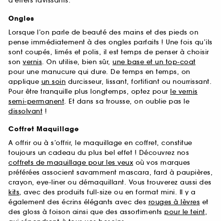
d’effets ravissants.
Ongles
Lorsque l’on parle de beauté des mains et des pieds on
pense immédiatement à des ongles parfaits ! Une fois qu’ils
sont coupés, limés et polis, il est temps de penser à choisir
son
vernis
. On utilise, bien sûr,
une base et un top-coat
pour une manucure qui dure. De temps en temps, on
applique
un soin
durcisseur, lissant, fortifiant ou nourrissant.
Pour être tranquille plus longtemps, optez pour
le vernis
semi-permanent
. Et dans sa trousse, on oublie pas le
dissolvant
!
Coffret Maquillage
A offrir ou à s’offrir, le maquillage en coffret, constitue
toujours un cadeau du plus bel effet ! Découvrez nos
coffrets de maquillage pour les yeux
où vos marques
préférées associent savamment mascara, fard à paupières,
crayon, eye-liner ou démaquillant. Vous trouverez aussi des
kits
, avec des produits full-size ou en format mini. Il y a
également des écrins élégants avec des
rouges à lèvres
et
des gloss à foison ainsi que des assortiments
pour le teint
,