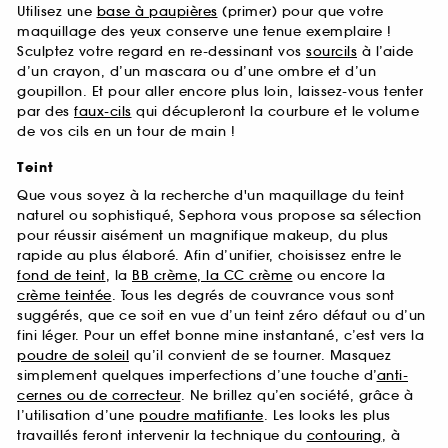
Utilisez une
base à paupières
(primer) pour que votre
maquillage des yeux conserve une tenue exemplaire !
Sculptez votre regard en re-dessinant vos
sourcils
à l’aide
d’un crayon, d’un mascara ou d’une ombre et d’un
goupillon. Et pour aller encore plus loin, laissez-vous tenter
par des
faux-cils
qui décupleront la courbure et le volume
de vos cils en un tour de main !
Teint
Que vous soyez à la recherche d'un maquillage du teint
naturel ou sophistiqué, Sephora vous propose sa sélection
pour réussir aisément un magnifique makeup, du plus
rapide au plus élaboré. Afin d’unifier, choisissez entre le
fond de teint
, la
BB crème, la CC crème
ou encore la
crème teintée
. Tous les degrés de couvrance vous sont
suggérés, que ce soit en vue d’un teint zéro défaut ou d’un
fini léger. Pour un effet bonne mine instantané, c’est vers la
poudre de soleil
qu’il convient de se tourner. Masquez
simplement quelques imperfections d’une touche d’
anti-
cernes ou de correcteur
. Ne brillez qu’en société, grâce à
l’utilisation d’une
poudre matifiante
. Les looks les plus
travaillés feront intervenir la technique du
contouring
, à