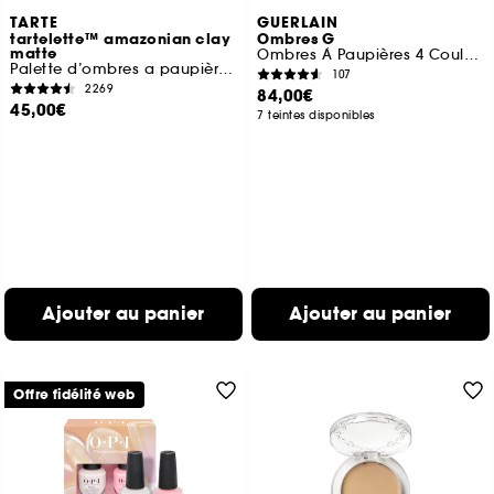
TARTE
GUERLAIN
tartelette™ amazonian clay
Ombres G
matte
Ombres À Paupières 4 Couleurs
Palette d’ombres a paupières aux tons froids
107
2269
84,00€
45,00€
7 teintes disponibles
Ajouter au panier
Ajouter au panier
Offre fidélité web