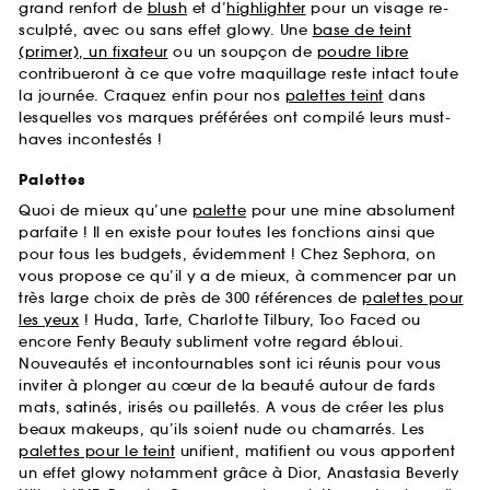
grand renfort de
blush
et d’
highlighter
pour un visage re-
sculpté, avec ou sans effet glowy. Une
base de teint
(primer), un fixateur
ou un soupçon de
poudre libre
contribueront à ce que votre maquillage reste intact toute
la journée. Craquez enfin pour nos
palettes teint
dans
lesquelles vos marques préférées ont compilé leurs must-
haves incontestés !
Palettes
Quoi de mieux qu’une
palette
pour une mine absolument
parfaite ! Il en existe pour toutes les fonctions ainsi que
pour tous les budgets, évidemment ! Chez Sephora, on
vous propose ce qu’il y a de mieux, à commencer par un
très large choix de près de 300 références de
palettes pour
les yeux
! Huda, Tarte, Charlotte Tilbury, Too Faced ou
encore Fenty Beauty subliment votre regard ébloui.
Nouveautés et incontournables sont ici réunis pour vous
inviter à plonger au cœur de la beauté autour de fards
mats, satinés, irisés ou pailletés. A vous de créer les plus
beaux makeups, qu’ils soient nude ou chamarrés. Les
palettes pour le teint
unifient, matifient ou vous apportent
un effet glowy notamment grâce à Dior, Anastasia Beverly