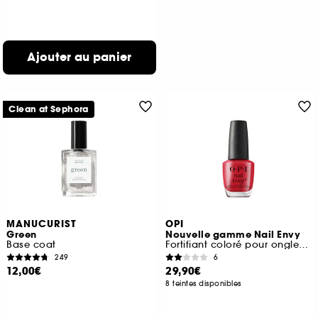
Ajouter au panier
Clean at Sephora
MANUCURIST
OPI
Green
Nouvelle gamme Nail Envy
Base coat
Fortifiant coloré pour ongles naturels
249
6
12,00€
29,90€
8 teintes disponibles