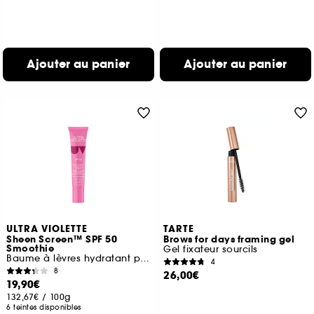
Ajouter au panier
Ajouter au panier
ULTRA VIOLETTE
TARTE
Sheen Screen™ SPF 50
Brows for days framing gel
Smoothie
Gel fixateur sourcils
Baume à lèvres hydratant protection solaire
4
8
26,00€
19,90€
132,67€
/
100g
6 teintes disponibles