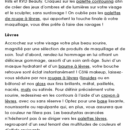
Hills et KVD Beauty. Craquez sur les
palette contouring
afin
de créer des jeux d’ombres et de lumières sur votre visage
et le sculpter, sans surdosage ! On oublie pas les
palettes
de rouge à lèvres
, qui apportent la touche finale à votre
maquillage, vous êtes prête à faire des ravages !
Lèvres
Accrochez sur votre visage votre plus beau sourire,
magnifié par une sélection de produits de maquillage et de
soin. Tout d’abord, rendez-lui hommage en lui offrant un
délicieux gommage, assorti d’un soin anti-âge. Suivi d’un
masque hydratant et d’un
baume à lèvres
, votre bouche
retrouve sont éclat instantanément ! Côté makeup, laissez-
vous séduire par nos
rouges à lèvres
(
liquides
ou en
bâtons) et nos
gloss
aux finis brillants, métal, pailletés,
nacrés,
mats
ou satinés. Pour définir précisément votre
sourire, redessinez-en les contours à l’aide d’un
crayon à
lèvres
, avec ou sans réserve ! Optez pour une
base
lissante,
nourrissante ou repulpante qui, en plus, vous assurera que
la couleur ne filera pas. Les beautystas avancées
n’hésiteront pas à se diriger vers les
palettes lèvres
,
regroupant d’un seul tenant des multitudes de couleurs et