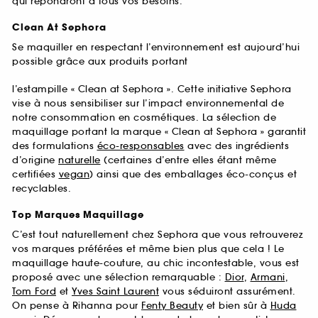
qui répondront à tous vos besoins.
Clean At Sephora
Se maquiller en respectant l’environnement est aujourd’hui
possible grâce aux produits portant
l’estampille « Clean at Sephora ». Cette initiative Sephora
vise à nous sensibiliser sur l’impact environnemental de
notre consommation en cosmétiques. La sélection de
maquillage portant la marque « Clean at Sephora » garantit
des formulations
éco-responsables
avec des ingrédients
d’origine
naturelle
(certaines d’entre elles étant même
certifiées
vegan
) ainsi que des emballages éco-conçus et
recyclables.
Top Marques Maquillage
C’est tout naturellement chez Sephora que vous retrouverez
vos marques préférées et même bien plus que cela ! Le
maquillage haute-couture, au chic incontestable, vous est
proposé avec une sélection remarquable :
Dior
,
Armani
,
Tom Ford
et
Yves Saint Laurent
vous séduiront assurément.
On pense à Rihanna pour
Fenty Beauty
et bien sûr à
Huda