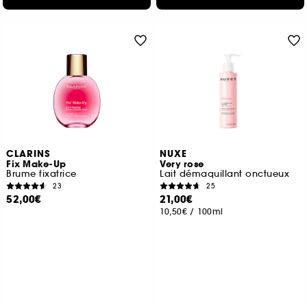
CLARINS
NUXE
Fix Make-Up
Very rose
Brume fixatrice
Lait démaquillant onctueux
23
25
52,00€
21,00€
10,50€
/
100ml