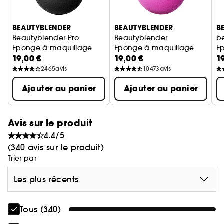
Ignorer le carrousel produits
BEAUTYBLENDER
BEAUTYBLENDER
B
Beautyblender Pro
Beautyblender
b
Eponge à maquillage
Eponge à maquillage
E
19,00 €
19,00 €
1
2465
avis
10473
avis
Ajouter au panier
Ajouter au panier
Avis sur le produit
4.4/5
(340 avis sur le produit)
Trier par
Les plus récents
Tous (340)