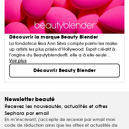
Découvrir la marque
Beauty Blender
La fondatrice Rea Ann Silva compte parmi les make-
up artists les plus prisés d’Hollywood. Esprit créatif à
l’origine du Beautyblender®, elle a à elle-seule
révolutionné l’univers de la beauté avec son
Voir plus
applicateur d’un genre totalement inédit qui a
Découvrir Beauty Blender
depuis fait bien des petits. Avec sa mousse qui
s’active au contact de l’eau (aqua-activated™) et
sa silhouette toute en courbes, le beauty blender
met le teint parfait – élément clé de tout maquillage
réussi – à la portée de toutes les mains, pro comme
Newsletter beauté
novices. L’arrivée de nouveaux fonds de teint, bases
Recevez les nouveautés, actualités et offres
et autres précieux alliés dans la gamme fait plus
que jamais rimer le maquillage du teint avec
Sephora par email
simplicité, rapidité et longue durée.
En m’inscrivant, j’accepte de recevoir par email mon
code de réduction ainsi que les offres et actualités de