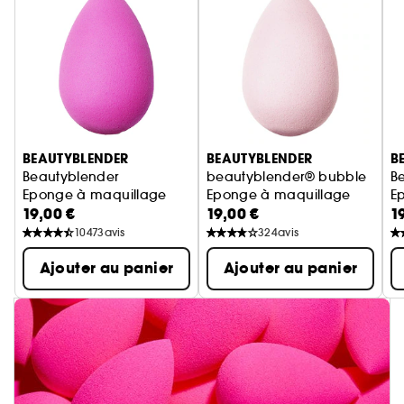
Ignorer le carrousel produits
BEAUTYBLENDER
BEAUTYBLENDER
B
Beautyblender
beautyblender® bubble
B
Eponge à maquillage
Eponge à maquillage
E
19,00 €
19,00 €
1
10473
avis
324
avis
Ajouter au panier
Ajouter au panier