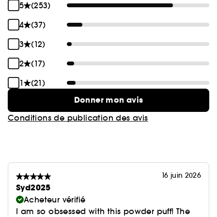
5
(253)
4
(37)
3
(12)
2
(17)
1
(21)
Donner mon avis
Conditions de publication des avis
16 juin 2026
Syd2025
Acheteur vérifié
I am so obsessed with this powder puff! The