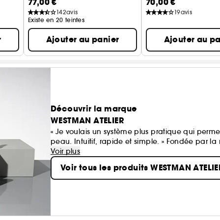
77,00 €
70,00 €
Fond de Teint Lumineux Liquide
142
avis
19
avis
Existe en 20 teintes
r
Ajouter au panier
Ajouter au pa
Découvrir la marque
WESTMAN ATELIER
« Je voulais un système plus pratique qui perme
peau. Intuitif, rapide et simple. » Fondée par 
beauté propre Westman Atelier associe des pig
Voir plus
nourrissants et les formulations les plus sûres à 
Voir tous les produits WESTMAN ATELIE
concept nouveau qui permet à tout le monde d
saisissante, aussi agréable au toucher qu'à l'œi