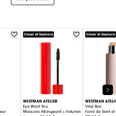
Clean at Sephora
Clean at Sephora
WESTMAN ATELIER
WESTMAN ATELI
Eye Want You
Vital Skin
eur
Mascara Allongeant + Voluminsant
Fond de Teint et