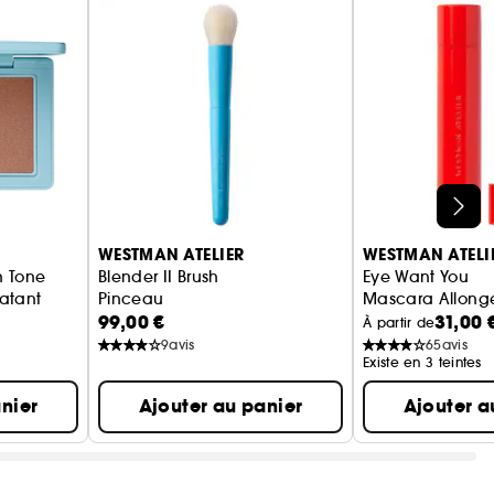
WESTMAN ATELIER
WESTMAN ATELI
n Tone
Blender II Brush
Eye Want You
atant
Pinceau
Mascara Allong
99,00 €
31,00 
À partir de
9
avis
65
avis
Existe en 3 teintes
nier
Ajouter au panier
Ajouter a