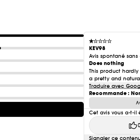
KEV98
Avis spontané sans
Does nothing
This product hardly
a pretty and natural
Traduire avec Goog
Recommande : No
A
Cet avis vous a-t-il 
Signaler ce conten