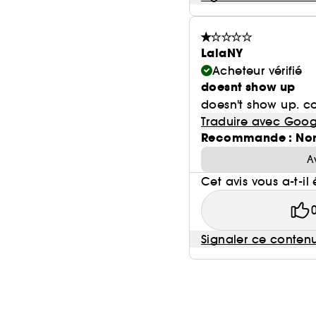
LalaNY
Acheteur vérifié
doesnt show up
doesn't show up. co
Traduire avec Goog
Recommande : No
A
Cet avis vous a-t-il 
Signaler ce conten