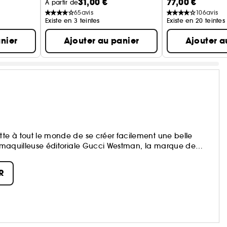
31,00 €
77,00 €
À partir de
65
avis
106
avis
Existe en 3 teintes
Existe en 20 teintes
nier
Ajouter au panier
Ajouter a
tte à tout le monde de se créer facilement une belle
la maquilleuse éditoriale Gucci Westman, la marque de
ments hautes performances, des actifs de soin cutané
un œil extraordinaire pour la couleur. Il en résulte un
R
e se créer facilement une peau d'une beauté
l.