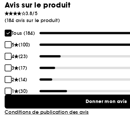
Avis sur le produit
3.8/5
(184 avis sur le produit)
Tous (184)
5
(100)
4
(23)
3
(17)
2
(14)
1
(30)
Donner mon avis
Conditions de publication des avis