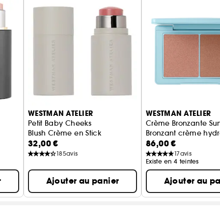
WESTMAN ATELIER
WESTMAN ATELIER
Petit Baby Cheeks
Crème Bronzante Su
Blush Crème en Stick
Bronzant crème hydr
32,00 €
86,00 €
185
avis
17
avis
Existe en 4 teintes
r
Ajouter au panier
Ajouter au pa