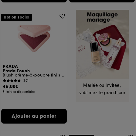
Hot on social
PRADA
Prada Touch
Blush crème-à-poudre fini soft-mat effet bonne mine
351
Mariée ou invitée,
46,00€
8 teintes disponibles
sublimez le grand jour
Ajouter au panier