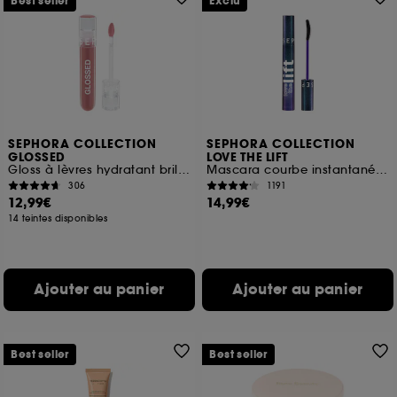
Best seller
Exclu
SEPHORA COLLECTION
SEPHORA COLLECTION
GLOSSED
LOVE THE LIFT
Gloss à lèvres hydratant brillance effet miroir
Mascara courbe instantanée et volume lifté
306
1191
12,99€
14,99€
14 teintes disponibles
Ajouter au panier
Ajouter au panier
Best seller
Best seller