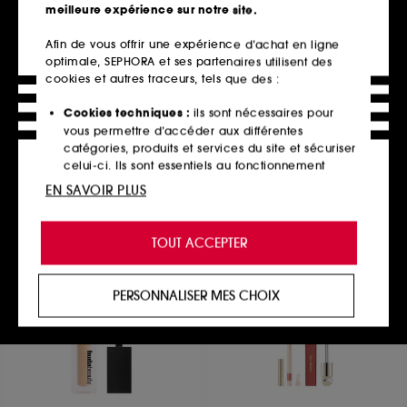
meilleure expérience sur notre site.
Afin de vous offrir une expérience d’achat en ligne
optimale, SEPHORA et ses partenaires utilisent des
SEPHORA COLLECTION
SEPHORA COLLECTION
Intense Ink Liner
Le Pinceau Duo Joues
cookies et autres traceurs, tels que des :
Eyeliner liquide mat et intense
Application Intuitive, Fini Parfait
395
331
Cookies techniques :
ils sont nécessaires pour
13,99€
19,99€
vous permettre d’accéder aux différentes
9 teintes disponibles
catégories, produits et services du site et sécuriser
celui-ci. Ils sont essentiels au fonctionnement
technique du site et ne peuvent être désactivés.
EN SAVOIR PLUS
Ajouter au panier
Ajouter au panier
Cookies de personnalisation :
ils nous permettent
de vous offrir une expérience enrichie et
TOUT ACCEPTER
personnalisée en vous recommandant des
produits, des services et des contenus qui
Best seller
répondent au mieux à vos préférences, et de vous
PERSONNALISER MES CHOIX
proposer des offres promotionnelles adaptées à
votre profil.
Cookies réseaux sociaux et publicité :
ils sont
utilisés pour vous présenter du contenu susceptible
de vous plaire via des publicités, y compris sur des
sites tiers et sur les réseaux sociaux, sur la base