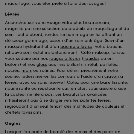
maquillage, vous êtes prête à faire des ravages !
Lèvres
Accrochez sur votre visage votre plus beau sourire,
magnifié par une sélection de produits de maquillage et de
soin. Tout d’abord, rendez-lui hommage en lui offrant un
délicieux gommage, assorti d’un soin anti-âge. Suivi d’un
masque hydratant et d’un
baume à lèvres
, votre bouche
retrouve sont éclat instantanément ! Côté makeup, laissez-
vous séduire par nos
rouges à lèvres
(
liquides
ou en
bâtons) et nos
gloss
aux finis brillants, métal, pailletés,
nacrés,
mats
ou satinés. Pour définir précisément votre
sourire, redessinez-en les contours à l’aide d’un
crayon à
lèvres
, avec ou sans réserve ! Optez pour une
base
lissante,
nourrissante ou repulpante qui, en plus, vous assurera que
la couleur ne filera pas. Les beautystas avancées
n’hésiteront pas à se diriger vers les
palettes lèvres
,
regroupant d’un seul tenant des multitudes de couleurs et
d’effets ravissants.
Ongles
Lorsque l’on parle de beauté des mains et des pieds on