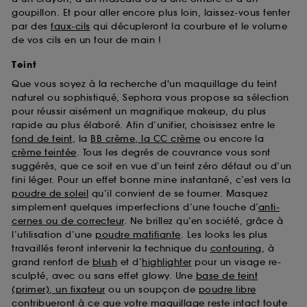
goupillon. Et pour aller encore plus loin, laissez-vous tenter
par des
faux-cils
qui décupleront la courbure et le volume
de vos cils en un tour de main !
Teint
Que vous soyez à la recherche d'un maquillage du teint
naturel ou sophistiqué, Sephora vous propose sa sélection
pour réussir aisément un magnifique makeup, du plus
rapide au plus élaboré. Afin d’unifier, choisissez entre le
fond de teint
, la
BB crème, la CC crème
ou encore la
crème teintée
. Tous les degrés de couvrance vous sont
suggérés, que ce soit en vue d’un teint zéro défaut ou d’un
fini léger. Pour un effet bonne mine instantané, c’est vers la
poudre de soleil
qu’il convient de se tourner. Masquez
simplement quelques imperfections d’une touche d’
anti-
cernes ou de correcteur
. Ne brillez qu’en société, grâce à
l’utilisation d’une
poudre matifiante
. Les looks les plus
travaillés feront intervenir la technique du
contouring
, à
grand renfort de
blush
et d’
highlighter
pour un visage re-
sculpté, avec ou sans effet glowy. Une
base de teint
(primer), un fixateur
ou un soupçon de
poudre libre
contribueront à ce que votre maquillage reste intact toute