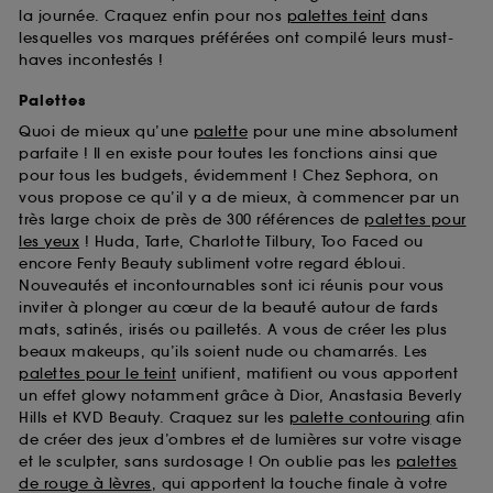
la journée. Craquez enfin pour nos
palettes teint
dans
lesquelles vos marques préférées ont compilé leurs must-
haves incontestés !
Palettes
Quoi de mieux qu’une
palette
pour une mine absolument
parfaite ! Il en existe pour toutes les fonctions ainsi que
pour tous les budgets, évidemment ! Chez Sephora, on
vous propose ce qu’il y a de mieux, à commencer par un
très large choix de près de 300 références de
palettes pour
les yeux
! Huda, Tarte, Charlotte Tilbury, Too Faced ou
encore Fenty Beauty subliment votre regard ébloui.
Nouveautés et incontournables sont ici réunis pour vous
inviter à plonger au cœur de la beauté autour de fards
mats, satinés, irisés ou pailletés. A vous de créer les plus
beaux makeups, qu’ils soient nude ou chamarrés. Les
palettes pour le teint
unifient, matifient ou vous apportent
un effet glowy notamment grâce à Dior, Anastasia Beverly
Hills et KVD Beauty. Craquez sur les
palette contouring
afin
de créer des jeux d’ombres et de lumières sur votre visage
et le sculpter, sans surdosage ! On oublie pas les
palettes
de rouge à lèvres
, qui apportent la touche finale à votre