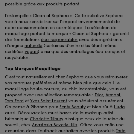
possible grâce aux produits portant
l’estampille « Clean at Sephora ». Cette initiative Sephora
vise à nous sensibiliser sur l’impact environnemental de
notre consommation en cosmétiques. La sélection de
maquillage portant la marque « Clean at Sephora » garantit
des formulations
éco-responsables
avec des ingrédients
d’origine
naturelle
(certaines d’entre elles étant même
certifiées
vegan
) ainsi que des emballages éco-conçus et
recyclables.
Top Marques Maquillage
C’est tout naturellement chez Sephora que vous retrouverez
vos marques préférées et même bien plus que cela ! Le
maquillage haute-couture, au chic incontestable, vous est
proposé avec une sélection remarquable :
Dior
,
Armani
,
Tom Ford
et
Yves Saint Laurent
vous séduiront assurément.
On pense à Rihanna pour
Fenty Beauty
et bien sûr à
Huda
aussi. Découvrez les must-haves de la makeup-artist
britannique
Charlotte Tilbury
ainsi que ceux de la reine du
sourcil, chez
Anastasia Beverly Hills
. Offrez-vous enfin une
excursion dans l’outback australien avec les produits
Tarte