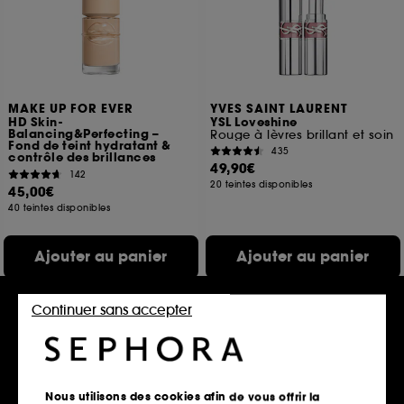
MAKE UP FOR EVER
YVES SAINT LAURENT
HD Skin-
YSL Loveshine
Balancing&Perfecting –
Rouge à lèvres brillant et soin
Fond de teint hydratant &
435
contrôle des brillances
49,90€
142
20 teintes disponibles
45,00€
40 teintes disponibles
Ajouter au panier
Ajouter au panier
Continuer sans accepter
Exclu
Best seller
Nous utilisons des cookies afin de vous offrir la