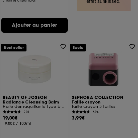
3 teintes disponibles
effet sunkissed.
Ajouter au panier
Best seller
Exclu
BEAUTY OF JOSEON
SEPHORA COLLECTION
Radiance Cleansing Balm
Taille crayon
Huile démaquillante type baume
Taille crayon 3 tailles
201
694
19,00€
3,99€
19,00€
/
100ml