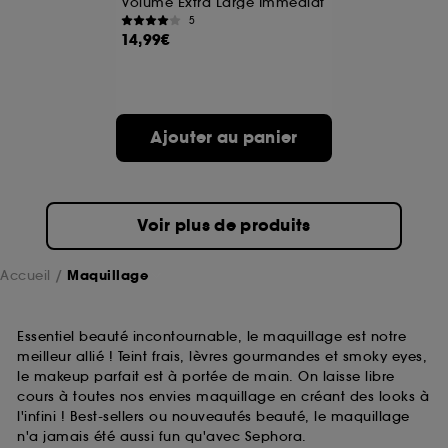
Volume Extra Large Immédiat
5
14,99€
A l'exception des cookies techniques, le dépôt et la
lecture de ces traceurs requiert votre accord. Vous
pouvez personnaliser vos choix concernant le dépôt
de ces cookies grâce au bouton "personnaliser mes
choix" ci-dessous ou décider de "tout accepter".
Ajouter au panier
Sephora pourra associer les informations de
navigation collectées par ces Cookies, pour les
finalités acceptées, avec les données personnelles
collectées ou générées lors de votre activité en ligne
ou en magasin. Pour refuser tous les cookies, cliques
Voir plus de produits
sur "continuer sans accepter". Voous pouvez à tout
moment choisir de retirer votrte consentement. Si vous
souhaitez obtenir plus d'information sur les cookies
Accueil
Maquillage
utilisés,
cliquez
ici
.
Essentiel beauté incontournable, le maquillage est notre
meilleur allié ! Teint frais, lèvres gourmandes et smoky eyes,
le makeup parfait est à portée de main. On laisse libre
cours à toutes nos envies maquillage en créant des looks à
l'infini ! Best-sellers ou nouveautés beauté, le maquillage
n'a jamais été aussi fun qu'avec Sephora.