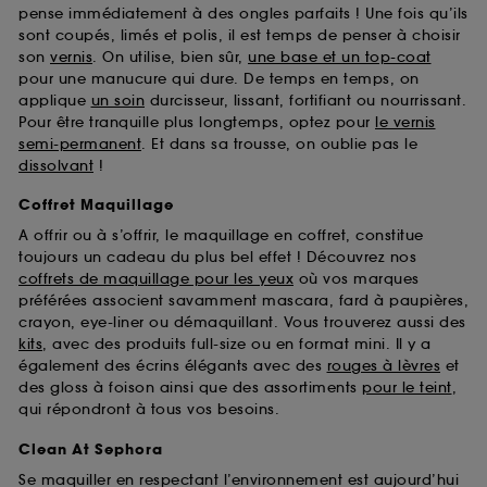
pense immédiatement à des ongles parfaits ! Une fois qu’ils
sont coupés, limés et polis, il est temps de penser à choisir
son
vernis
. On utilise, bien sûr,
une base et un top-coat
pour une manucure qui dure. De temps en temps, on
applique
un soin
durcisseur, lissant, fortifiant ou nourrissant.
Pour être tranquille plus longtemps, optez pour
le vernis
semi-permanent
. Et dans sa trousse, on oublie pas le
dissolvant
!
Coffret Maquillage
A offrir ou à s’offrir, le maquillage en coffret, constitue
toujours un cadeau du plus bel effet ! Découvrez nos
coffrets de maquillage pour les yeux
où vos marques
préférées associent savamment mascara, fard à paupières,
crayon, eye-liner ou démaquillant. Vous trouverez aussi des
kits
, avec des produits full-size ou en format mini. Il y a
également des écrins élégants avec des
rouges à lèvres
et
des gloss à foison ainsi que des assortiments
pour le teint
,
qui répondront à tous vos besoins.
Clean At Sephora
Se maquiller en respectant l’environnement est aujourd’hui