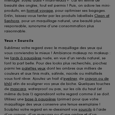
ménage. Soyez aussi « mani-ready »* car en terme de
beauté des ongles, tout est permis ! Puis, on adore les mini-
produits, en
format voyage
, pour optimiser ses bagages.
Enfin, laissez-vous tenter par les produits labellisés
Clean at
Sephora
, pour un maquillage naturel, une beauté plus
responsable, synonyme d’une consommation plus
raisonnable.
Yeux + Sourcils
Sublimez votre regard avec le maquillage des yeux qui
vous conviendra le mieux ! Ambiance makeup no makeup :
les
fards à paupières
nude, en vue d’un rendu naturel, se
font la part belle. Pour des looks plus recherchés, piochez
parmi les
palettes yeux
dont les ombres aux milliers de
couleurs et aux finis mats, satinés, nacrés ou métallisés
vous font rêver. Ajoutez un trait d’
eyeliner
, de
crayon ou de
khôl
afin de souligner vos yeux de biche. Quelques touches
de
mascara
, waterproof ou pas, sur les cils du haut (et
même du bas !) agrandiront votre regard comme il se doit.
Utilisez une
base à paupières
(primer) pour que votre
maquillage des yeux conserve une tenue exemplaire !
Sculptez votre regard en re-dessinant vos
sourcils
à l’aide
d’un crayon, d’un mascara ou d’une ombre et d’un