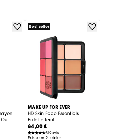
Best seller
MAKE UP FOR EVER
Crayon
HD Skin Face Essentials –
t Ou
Palette teint
84,00 €
819
avis
Existe en 2 teintes