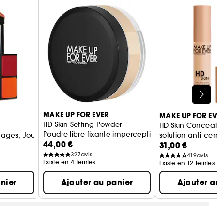
ides pour hydrater intensément et lisser la peau
lle d'origine naturelle
MAKE UP FOR EVER
MAKE UP FOR EV
HD Skin Setting Powder
HD Skin Conceal
Poudre libre fixante imperceptible
sages, Joues, Lèvres et Yeux
solution anti-cer
44,00 €
31,00 €
imperceptible
327
avis
419
avis
Existe en 4 teintes
Existe en 12 teintes
nier
Ajouter au panier
Ajouter a