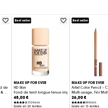
Best seller
Best seller
MAKE UP FOR EVER
MAKE UP FOR EVER
nd de
HD Skin
Artist Color Pencil – 
 &
Fond de teint longue tenue imperceptible
Multi-usage, Fini Ma
45,00 €
26,00 €
Scintillant
1024
avis
888
avis
Existe en 20 teintes
Existe en 15 teintes