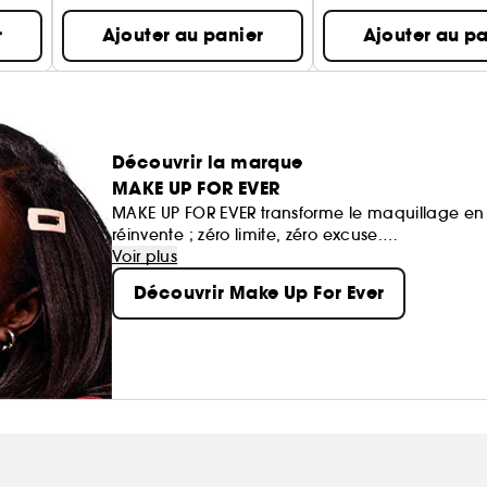
r
Ajouter au panier
Ajouter au pa
Découvrir la marque
MAKE UP FOR EVER
MAKE UP FOR EVER transforme le maquillage en 
réinvente ; zéro limite, zéro excuse.
Ses formules haute performance suivent le rythme
Voir plus
Découvrir Make Up For Ever