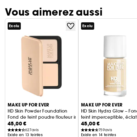
Vous aimerez aussi
Exclu
Exclu
Ignorer le carrousel produits
MAKE UP FOR EVER
MAKE UP FOR EVER
HD Skin Powder Foundation
HD Skin Hydra Glow – Fo
Fond de teint poudre flouteur imperceptible 24H
teint imperceptible, éclat
45,00 €
45,00 €
hydratation
627
avis
759
avis
Existe en 13 teintes
Existe en 14 teintes