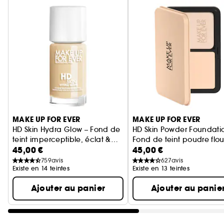
Ignorer le carrousel produits
MAKE UP FOR EVER
MAKE UP FOR EVER
HD Skin Hydra Glow – Fond de
HD Skin Powder Foundati
teint imperceptible, éclat &
Fond de teint poudre flo
45,00 €
45,00 €
hydratation
759
avis
627
avis
Existe en 14 teintes
Existe en 13 teintes
Ajouter au panier
Ajouter au panie