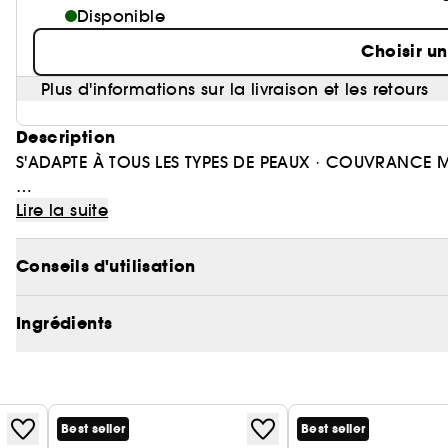
Disponible
Choisir u
Plus d'informations sur la livraison et les retours
Description
S'ADAPTE À TOUS LES TYPES DE PEAUX · COUVRANCE 
HD Skin-Balancing & Perfecting Foundation* offre 24 
Lire la suite
et un teint uniforme toute la journée.
Conseils d'utilisation
Disponible en 40 teintes et en 4 sous-tons différents,
Ingrédients
Pourquoi vous allez l'aimer ?
• Hydratation 24H** & contrôle des brillances pour 
• Couvrance moyenne modulable & fini mat nature
• Pores resserrés et peau apaisée grâce à la niacinam
naturelle
Best seller
Best seller