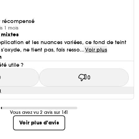
et récompensé
is 1 mois
 mixtes
plication et les nuances variées, ce fond de teint
’oxyde, ne tient pas, fais resso...
Voir plus
n
été utile ?
0
0
u
Vous avez vu 2 avis sur 141
Voir plus d'avis