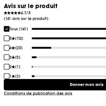
Avis sur le produit
4.7/5
(141 avis sur le produit)
Tous (141)
5
(112)
4
(20)
3
(5)
2
(1)
1
(3)
Donner mon avis
Conditions de publication des avis