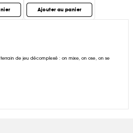
nier
Ajouter au panier
terrain de jeu décomplexé : on mixe, on ose, on se
 et subliment toutes les carnations, quoi qu’il arrive.