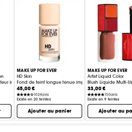
• Formule enrichie en acide hyaluronique et en pept
• Confort optimal grâce à l'huile de graines de myrti
PLUS DE 430 FORMULES ONT ÉTÉ TESTÉES.
* Fond de teint régulateur & perfecteur HD Skin.
** Test clinique sur 33 sujets.
MAKE UP FOR EVER
MAKE UP FOR EVER
on
HD Skin
Artist Liquid Color
uteur imperceptible 24H
Fond de teint longue tenue imperceptible
Blush Liquide Multi-U
45,00 €
33,00 €
1024
avis
150
avis
Existe en 20 teintes
Existe en 9 teintes
r
Ajouter au panier
Ajouter au pa