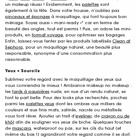
un makeup réussi ! Evidemment, les
palettes
sont
également à la fête. Dans votre trousse, n’oubliez pas
pinceaux et éponges
à maquillage, qui font toujours bon
ménage. Soyez aussi « mani-ready »* car en terme de
beauté des ongles, tout est permis ! Puis, on adore les mini-
produits, en
format voyage
, pour optimiser ses bagages.
Enfin, laissez-vous tenter par les produits labellisés
Clean at
Sephora
, pour un maquillage naturel, une beauté plus
responsable, synonyme d’une consommation plus
raisonnable.
Yeux + Sourcils
Sublimez votre regard avec le maquillage des yeux qui
vous conviendra le mieux ! Ambiance makeup no makeup :
les
fards à paupières
nude, en vue d’un rendu naturel, se
font la part belle. Pour des looks plus recherchés, piochez
parmi les
palettes yeux
dont les ombres aux milliers de
couleurs et aux finis mats, satinés, nacrés ou métallisés
vous font rêver. Ajoutez un trait d’
eyeliner
, de
crayon ou de
khôl
afin de souligner vos yeux de biche. Quelques touches
de
mascara
, waterproof ou pas, sur les cils du haut (et
même du bas !) agrandiront votre regard comme il se doit.