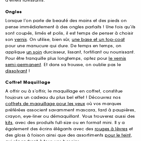
d’effets ravissants.
Ongles
Lorsque l’on parle de beauté des mains et des pieds on
pense immédiatement à des ongles parfaits ! Une fois qu’ils
sont coupés, limés et polis, il est temps de penser à choisir
son
vernis
. On utilise, bien sûr,
une base et un top-coat
pour une manucure qui dure. De temps en temps, on
applique
un soin
durcisseur, lissant, fortifiant ou nourrissant.
Pour être tranquille plus longtemps, optez pour
le vernis
semi-permanent
. Et dans sa trousse, on oublie pas le
dissolvant
!
Coffret Maquillage
A offrir ou à s’offrir, le maquillage en coffret, constitue
toujours un cadeau du plus bel effet ! Découvrez nos
coffrets de maquillage pour les yeux
où vos marques
préférées associent savamment mascara, fard à paupières,
crayon, eye-liner ou démaquillant. Vous trouverez aussi des
kits
, avec des produits full-size ou en format mini. Il y a
également des écrins élégants avec des
rouges à lèvres
et
des gloss à foison ainsi que des assortiments
pour le teint
,