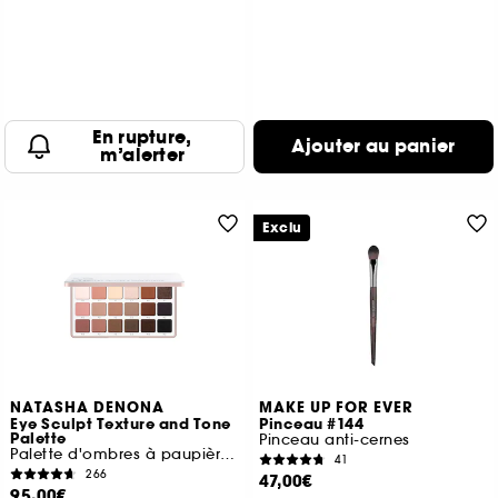
En rupture,
Ajouter au panier
m’alerter
Exclu
NATASHA DENONA
MAKE UP FOR EVER
Eye Sculpt Texture and Tone
Pinceau #144
Palette
Pinceau anti-cernes
Palette d'ombres à paupières Midi +
41
266
47,00€
95,00€