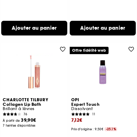
Ajouter au panier
Ajouter au panier
Offre fidélité web
CHARLOTTE TILBURY
OPI
Collagen Lip Bath
Expert Touch
Brillant à lèvres
Dissolvant
76
11
39,90€
7,12€
À partir de
7 teintes disponibles
Prix d'origine : 9,50€
-25.1%