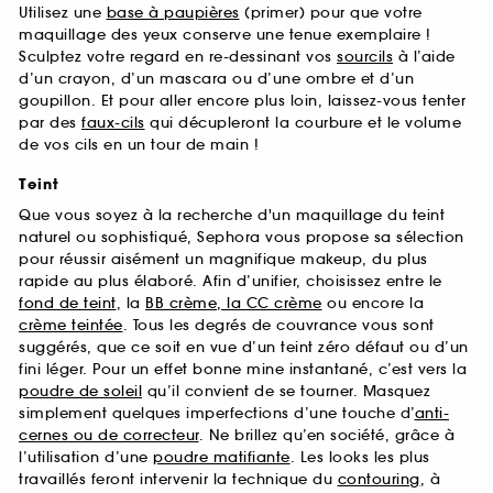
Utilisez une
base à paupières
(primer) pour que votre
maquillage des yeux conserve une tenue exemplaire !
Sculptez votre regard en re-dessinant vos
sourcils
à l’aide
d’un crayon, d’un mascara ou d’une ombre et d’un
goupillon. Et pour aller encore plus loin, laissez-vous tenter
par des
faux-cils
qui décupleront la courbure et le volume
de vos cils en un tour de main !
Teint
Que vous soyez à la recherche d'un maquillage du teint
naturel ou sophistiqué, Sephora vous propose sa sélection
pour réussir aisément un magnifique makeup, du plus
rapide au plus élaboré. Afin d’unifier, choisissez entre le
fond de teint
, la
BB crème, la CC crème
ou encore la
crème teintée
. Tous les degrés de couvrance vous sont
suggérés, que ce soit en vue d’un teint zéro défaut ou d’un
fini léger. Pour un effet bonne mine instantané, c’est vers la
poudre de soleil
qu’il convient de se tourner. Masquez
simplement quelques imperfections d’une touche d’
anti-
cernes ou de correcteur
. Ne brillez qu’en société, grâce à
l’utilisation d’une
poudre matifiante
. Les looks les plus
travaillés feront intervenir la technique du
contouring
, à