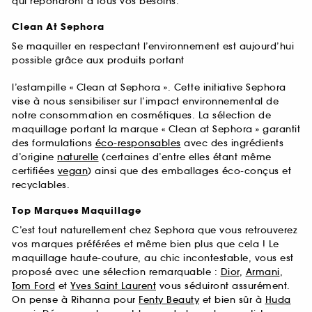
qui répondront à tous vos besoins.
Clean At Sephora
Se maquiller en respectant l’environnement est aujourd’hui
possible grâce aux produits portant
l’estampille « Clean at Sephora ». Cette initiative Sephora
vise à nous sensibiliser sur l’impact environnemental de
notre consommation en cosmétiques. La sélection de
maquillage portant la marque « Clean at Sephora » garantit
des formulations
éco-responsables
avec des ingrédients
d’origine
naturelle
(certaines d’entre elles étant même
certifiées
vegan
) ainsi que des emballages éco-conçus et
recyclables.
Top Marques Maquillage
C’est tout naturellement chez Sephora que vous retrouverez
vos marques préférées et même bien plus que cela ! Le
maquillage haute-couture, au chic incontestable, vous est
proposé avec une sélection remarquable :
Dior
,
Armani
,
Tom Ford
et
Yves Saint Laurent
vous séduiront assurément.
On pense à Rihanna pour
Fenty Beauty
et bien sûr à
Huda