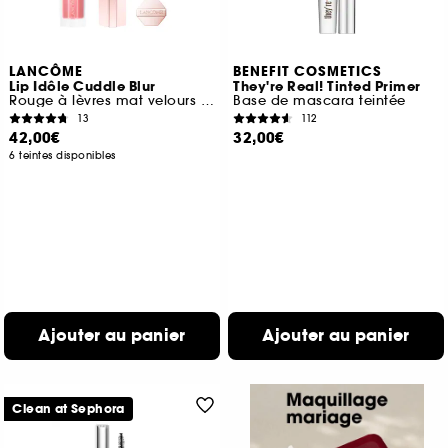
LANCÔME
BENEFIT COSMETICS
Lip Idôle Cuddle Blur
They're Real! Tinted Primer
Rouge à lèvres mat velours floutant enrichi en soin
Base de mascara teintée
13
112
42,00€
32,00€
6 teintes disponibles
Ajouter au panier
Ajouter au panier
Clean at Sephora