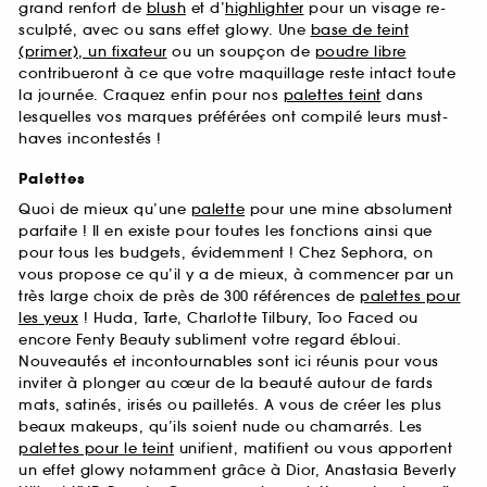
grand renfort de
blush
et d’
highlighter
pour un visage re-
sculpté, avec ou sans effet glowy. Une
base de teint
(primer), un fixateur
ou un soupçon de
poudre libre
contribueront à ce que votre maquillage reste intact toute
la journée. Craquez enfin pour nos
palettes teint
dans
lesquelles vos marques préférées ont compilé leurs must-
haves incontestés !
Palettes
Quoi de mieux qu’une
palette
pour une mine absolument
parfaite ! Il en existe pour toutes les fonctions ainsi que
pour tous les budgets, évidemment ! Chez Sephora, on
vous propose ce qu’il y a de mieux, à commencer par un
très large choix de près de 300 références de
palettes pour
les yeux
! Huda, Tarte, Charlotte Tilbury, Too Faced ou
encore Fenty Beauty subliment votre regard ébloui.
Nouveautés et incontournables sont ici réunis pour vous
inviter à plonger au cœur de la beauté autour de fards
mats, satinés, irisés ou pailletés. A vous de créer les plus
beaux makeups, qu’ils soient nude ou chamarrés. Les
palettes pour le teint
unifient, matifient ou vous apportent
un effet glowy notamment grâce à Dior, Anastasia Beverly