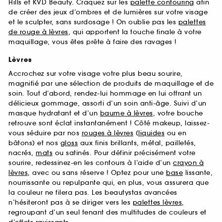
Hills et KVD Beauty. Craquez sur les
palette contouring
afin
de créer des jeux d’ombres et de lumières sur votre visage
et le sculpter, sans surdosage ! On oublie pas les
palettes
de rouge à lèvres
, qui apportent la touche finale à votre
maquillage, vous êtes prête à faire des ravages !
Lèvres
Accrochez sur votre visage votre plus beau sourire,
magnifié par une sélection de produits de maquillage et de
soin. Tout d’abord, rendez-lui hommage en lui offrant un
délicieux gommage, assorti d’un soin anti-âge. Suivi d’un
masque hydratant et d’un
baume à lèvres
, votre bouche
retrouve sont éclat instantanément ! Côté makeup, laissez-
vous séduire par nos
rouges à lèvres
(
liquides
ou en
bâtons) et nos
gloss
aux finis brillants, métal, pailletés,
nacrés,
mats
ou satinés. Pour définir précisément votre
sourire, redessinez-en les contours à l’aide d’un
crayon à
lèvres
, avec ou sans réserve ! Optez pour une
base
lissante,
nourrissante ou repulpante qui, en plus, vous assurera que
la couleur ne filera pas. Les beautystas avancées
n’hésiteront pas à se diriger vers les
palettes lèvres
,
regroupant d’un seul tenant des multitudes de couleurs et