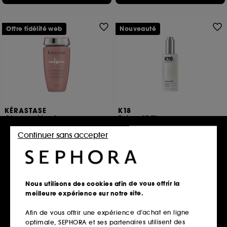
Offre fidélité web
Nouveauté
KÉRASTASE
K18
Chroma Absolu
Future IQ™
Shampoing Bain Chroma Respect
Sérum biomimétique capillaire longévité et anti-chute
Continuer sans accepter
590
254
25,50€
125,00€
138,89€
/
100ml
Prix d'origine : 34,00€
-25%
10,20€
/
100ml
Nous utilisons des cookies afin de vous offrir la
Ajouter au panier
Ajouter au panier
meilleure expérience sur notre site.
Afin de vous offrir une expérience d’achat en ligne
optimale, SEPHORA et ses partenaires utilisent des