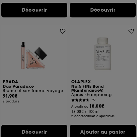
Découvrir
Découvrir
PRADA
OLAPLEX
Duo Paradoxe
No.5 FINE Bond
Maintenance®
Brume et son format voyage
Après-shampooing
91,90€
97
2 produits
18,00€
À partir de
18,00€
/
100ml
2 contenances disponibles
Découvrir
Ajouter au panier