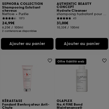
SEPHORA COLLECTION
AUTHENTIC BEAUTY
CONCEPT
Shampooing Exfoliant
cheveux
Hydrate Cleanser
Nettoie + Purifie
shampoing hydratant pour cheveux normaux à secs ou bouclés
1073
43
24,99€
31,00€
6,25€
/
100ml
10,33€
/
100ml
2 contenances disponibles
Ajouter au panier
Ajouter au panier
Offre fidélité web
KÉRASTASE
OLAPLEX
Fondant Renforçateur Anti-
No.4 FINE Bond
Chute
Maintenance®