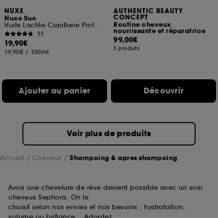
NUXE
AUTHENTIC BEAUTY
CONCEPT
Nuxe Sun
Routine cheveux
Huile Lactée Capillaire Protectrice Hydratante
nourrissante et réparatrice
55
99,00€
19,90€
3 produits
19,90€
/
100ml
Ajouter au panier
Découvrir
Voir plus de produits
Accueil
Cheveux
Shampoing & apres shampoing
Avoir une chevelure de rêve devient possible avec un soin
cheveux Sephora. On le
choisit selon nos envies et nos besoins : hydratation,
volume ou brillance… Adoptez