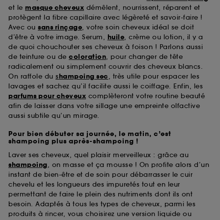
et le
masque cheveux
démêlent, nourrissent, réparent et
protègent la fibre capillaire avec légèreté et savoir-faire !
Avec ou
sans rinçage
, votre soin cheveux idéal se doit
d’être à votre image. Serum,
huile
, crème ou lotion, il y a
de quoi chouchouter ses cheveux à foison ! Parlons aussi
de teinture ou de
coloration
, pour changer de tête
radicalement ou simplement couvrir des cheveux blancs.
On raffole du
s
hampoing sec
, très utile pour espacer les
lavages et sachez qu’il facilite aussi le coiffage. Enfin, les
parfums pour cheveux
complèteront votre routine beauté
afin de laisser dans votre sillage une empreinte olfactive
aussi subtile qu’un mirage.
Pour bien débuter sa journée, le matin, c’est
shampoing plus après-shampoing !
Laver ses cheveux, quel plaisir merveilleux : grâce au
shampoing
, on masse et ça mousse ! On profite alors d’un
instant de bien-être et de soin pour débarrasser le cuir
chevelu et les longueurs des impuretés tout en leur
permettant de faire le plein des nutriments dont ils ont
besoin. Adaptés à tous les types de cheveux, parmi les
produits à rincer, vous choisirez une version liquide ou