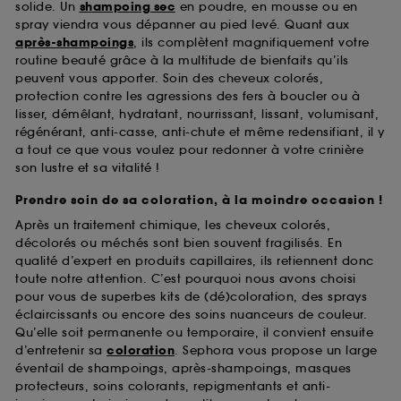
solide. Un
shampoing sec
en poudre, en mousse ou en
spray viendra vous dépanner au pied levé. Quant aux
après-shampoings
, ils complètent magnifiquement votre
routine beauté grâce à la multitude de bienfaits qu’ils
peuvent vous apporter. Soin des cheveux colorés,
protection contre les agressions des fers à boucler ou à
lisser, démêlant, hydratant, nourrissant, lissant, volumisant,
régénérant, anti-casse, anti-chute et même redensifiant, il y
a tout ce que vous voulez pour redonner à votre crinière
son lustre et sa vitalité !
Prendre soin de sa coloration, à la moindre occasion !
Après un traitement chimique, les cheveux colorés,
décolorés ou méchés sont bien souvent fragilisés. En
qualité d’expert en produits capillaires, ils retiennent donc
toute notre attention. C’est pourquoi nous avons choisi
pour vous de superbes kits de (dé)coloration, des sprays
éclaircissants ou encore des soins nuanceurs de couleur.
Qu’elle soit permanente ou temporaire, il convient ensuite
d’entretenir sa
coloration
. Sephora vous propose un large
éventail de shampoings, après-shampoings, masques
protecteurs, soins colorants, repigmentants et anti-