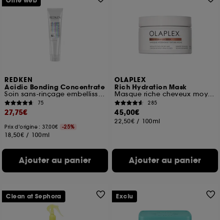
Offre web
REDKEN
OLAPLEX
Acidic Bonding Concentrate
Rich Hydration Mask
Soin sans-rinçage embellisseur et protecteur
Masque riche cheveux moyens à épais ou secs
75
285
27,75€
45,00€
22,50€
/
100ml
Prix d'origine : 37,00€
-25%
18,50€
/
100ml
Ajouter au panier
Ajouter au panier
Clean at Sephora
Exclu