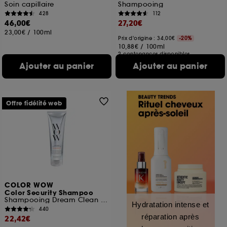
Soin capillaire
Shampooing
428
112
46,00€
27,20€
23,00€
/
100ml
Prix d'origine : 34,00€
-20%
10,88€
/
100ml
2 contenances disponibles
Ajouter au panier
Ajouter au panier
Offre fidélité web
COLOR WOW
Color Security Shampoo
Shampooing Dream Clean Ultime
Hydratation intense et
440
réparation après
22,42€