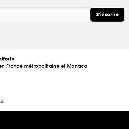
S'inscrire
fferte
 en France métropolitaine et Monaco
le