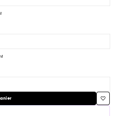
t
nt
panier