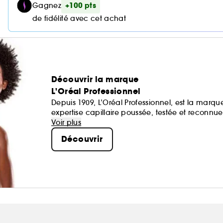
+100 pts
Gagnez
de fidélité avec cet achat
Découvrir la marque
L'Oréal Professionnel
Depuis 1909, L’Oréal Professionnel, est la marq
expertise capillaire poussée, testée et reconnu
moléculaire de haute précision, les soins L’Oréa
Voir plus
Les produits de styling allient technologie et av
Découvrir