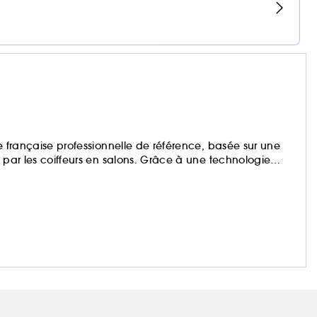
ue française professionnelle de référence, basée sur une
e par les coiffeurs en salons. Grâce à une technologie
l Professionnel s’adressent à tous les types de cheveux.
ant-gardisme artistique pour des looks inspirés des défilés.