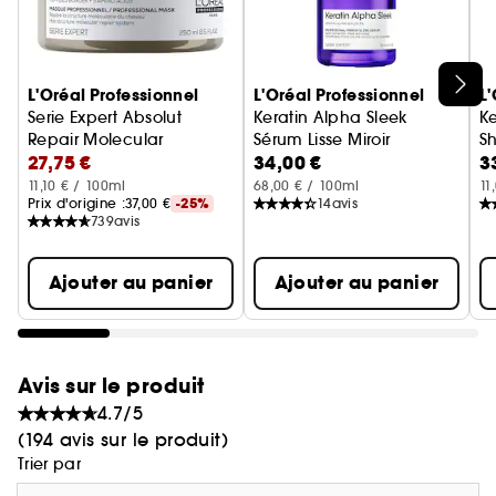
Shampoing + Soin Transformatif + Sérum Keratin
Alpha Sleek.
Ignorer le carrousel produits
L'Oréal Professionnel
L'Oréal Professionnel
L'
Serie Expert Absolut
Keratin Alpha Sleek
Ke
Repair Molecular
Sérum Lisse Miroir
S
27,75 €
34,00 €
3
Masque Concentré Professionnel
11,10 € / 100ml
68,00 € / 100ml
11
Prix d'origine :
37,00 €
-25%
14
avis
739
avis
Ajouter au panier
Ajouter au panier
Avis sur le produit
4.7/5
(194 avis sur le produit)
Trier par