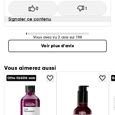
0
1
Signaler ce contenu
Vous avez vu 2 avis sur 194
Voir plus d'avis
Vous aimerez aussi
Offre fidélité web
B