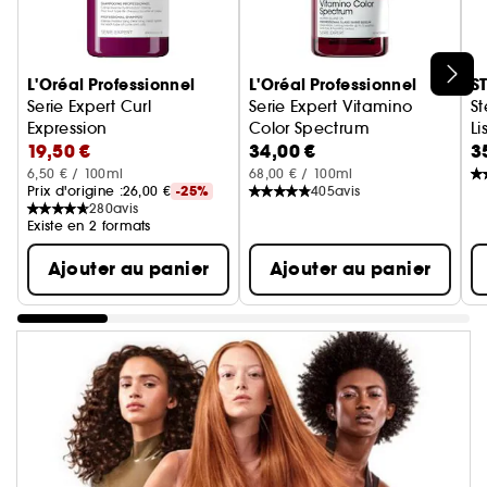
Ignorer le carrousel produits
L'Oréal Professionnel
L'Oréal Professionnel
S
Serie Expert Curl
Serie Expert Vitamino
S
Expression
Color Spectrum
Li
19,50 €
34,00 €
3
Shampoing-Crème Hydratation Intense
Sérum Concentré Brillance Miro
6,50 € / 100ml
68,00 € / 100ml
Prix d'origine :
26,00 €
-25%
405
avis
280
avis
Existe en 2 formats
Ajouter au panier
Ajouter au panier