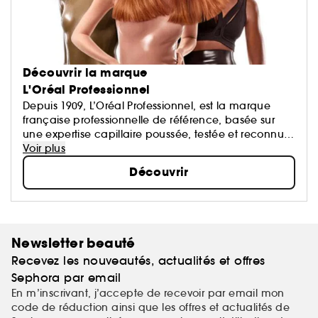
Découvrir la marque
L'Oréal Professionnel
Depuis 1909, L’Oréal Professionnel, est la marque
française professionnelle de référence, basée sur
une expertise capillaire poussée, testée et reconnue
par les coiffeurs en salons. Grâce à une technologie
Voir plus
moléculaire de haute précision, les soins L’Oréal
Découvrir
Professionnel s’adressent à tous les types de
cheveux. Les produits de styling allient technologie
et avant-gardisme artistique pour des looks inspirés
des défilés.
Newsletter beauté
Recevez les nouveautés, actualités et offres
Sephora par email
En m’inscrivant, j’accepte de recevoir par email mon
code de réduction ainsi que les offres et actualités de