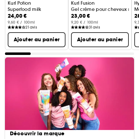
Kurl Potion
Kurl Fusion
H
Superfood milk
Gel crème pour cheveux multi-
M
24,00 €
23,00 €
2
9,60 € / 100ml
9,20 € / 100ml
9,
21
avis
31
avis
Ajouter au panier
Ajouter au panier
Découvrir la marque