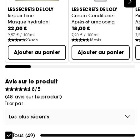
Ignorer le carrousel produits
LES SECRETS DE LOLY
LES SECRETS DE LOLY
L
Repair Time
Cream Conditioner
Pi
Masque hydratant
Après-shampooing
A
22,00 €
18,00 €
1
9,57 € / 100ml
7,20 € / 100ml
7,
23
avis
18
avis
Ajouter au panier
Ajouter au panier
Avis sur le produit
4.8/5
(48 avis sur le produit)
Trier par
Les plus récents
Tous (49)