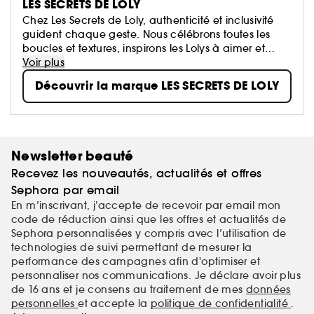
LES SECRETS DE LOLY
Chez Les Secrets de Loly, authenticité et inclusivité
guident chaque geste. Nous célébrons toutes les
boucles et textures, inspirons les Lolys à aimer et
sublimer leurs cheveux naturels grâce à des soins
Voir plus
riches en ingrédients naturels.
Découvrir la marque LES SECRETS DE LOLY
Newsletter beauté
Recevez les nouveautés, actualités et offres
Sephora par email
En m’inscrivant, j’accepte de recevoir par email mon
code de réduction ainsi que les offres et actualités de
Sephora personnalisées y compris avec l’utilisation de
technologies de suivi permettant de mesurer la
performance des campagnes afin d'optimiser et
personnaliser nos communications. Je déclare avoir plus
de 16 ans et je consens au traitement de mes
données
personnelles
et accepte la
politique de confidentialité
.