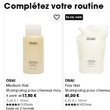
Complétez votre routine
Exclu web
Ignorer le carrousel produits
OUAI
OUAI
Medium Hair
Fine Hair
Shampoing pour cheveux moyens
Shampoing pour cheveux
17,50 €
61,00 €
À partir de
11,00 € / 100ml
6,45 € / 100ml
1325
avis
1427
avis
Existe en 2 formats