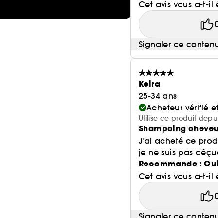
Cet avis vous a-t-il 
Signaler ce conten
Keira
25-34 ans
Acheteur vérifié 
Utilise ce produit dep
Shampoing cheveux
J’ai acheté ce prod
je ne suis pas déçue.
Recommande : Ou
Cet avis vous a-t-il 
Signaler ce conten