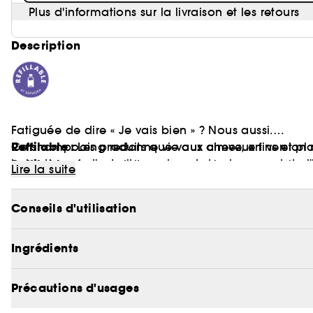
Plus d'informations sur la livraison et les retours
Description
Fatiguée de dire « Je vais bien » ? Nous aussi.
Reffilable :
Ce shampooing redonne vie aux cheveux fins et plats
Les produits que vous aimez, en versio
la biotine, de l'extrait nourrissant de chanvre et de 
Reffilable :
Les produits que vous aimez, en versio
Lire la suite
pleins de vigueur et de volume.
Vous pouvez donc enfin vous sentir bien en allant b
Conseils d'utilisation
Ingrédients
Précautions d'usages