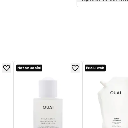
Hot on social
Exclu web