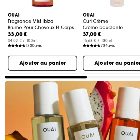
Ignorer le carrousel produits
OUAI
OUAI
Fragrance Mist Ibiza
Curl Crème
Brume Pour Cheveux Et Corps
Crème bouclante
33,00 €
37,00 €
34,02 € / 100ml
15,68 € / 100ml
1330
avis
704
avis
Ajouter au panier
Ajouter au panie