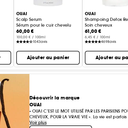
OUAI
OUAI
Scalp Serum
Shampoing Detox R
Sérum pour le cuir chevelu
Soin cheveux
60,00 €
61,00 €
100,00 € / 100ml
6,45 € / 100ml
1043
avis
4698
avis
r
Ajouter au panier
Ajouter au pa
Découvrir la marque
OUAI
« OUAI C’EST LE MOT UTILISÉ PAR LES PARISIENS P
CHEVEUX, POUR LA VRAIE VIE ». La vie est parf
que la beauté se doit d’être facile. Votre salle 
Voir plus