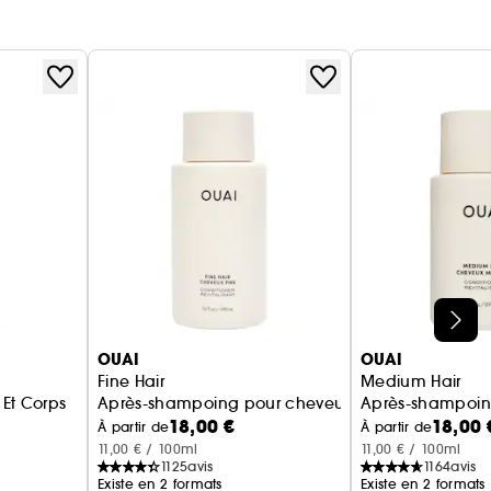
OUAI
OUAI
Fine Hair
Medium Hair
Et Corps
Après-shampoing pour cheveux fins
Après-shampoin
18,00 €
18,00 
À partir de
À partir de
11,00 € / 100ml
11,00 € / 100ml
1125
avis
1164
avis
Existe en 2 formats
Existe en 2 formats