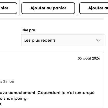
nier
Ajouter au panier
Ajouter a
Trier par
Les plus récents
05 août 2026
is 3 mois
ave correctement. Cependant je n’ai remarqué
le shampoing.
n