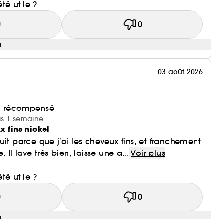
été utile ?
0
0
u
03 août 2026
et récompensé
uis 1 semaine
 fins nickel
uit parce que j’ai les cheveux fins, et franchement
 Il lave très bien, laisse une a...
Voir plus
i
été utile ?
0
0
u