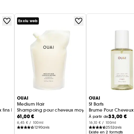
Exclu web
OUAI
OUAI
Medium Hair
St Barts
 fins Recharge
Shampoing pour cheveux moyens Recharge
Brume Pour Cheveux 
61,00 €
33,00 €
À partir de
6,45 € / 100ml
16,10 € / 100ml
1290
avis
2552
avis
Existe en 2 formats