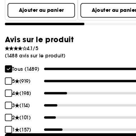
Ajouter au panier
Ajouter au panie
Avis sur le produit
4.1/5
(1488 avis sur le produit)
Tous (1489)
5
(919)
4
(198)
3
(114)
2
(101)
1
(157)