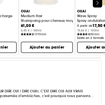
OUAI
OUAI
echarge
Medium Hair
Wave Spray
Shampoing pour cheveux moyens Recharge
Spray ondulatio
61,00 €
17,50 
À partir de
6,45 € / 100ml
19,66 € / 100ml
1290
avis
88
avis
Existe en 2 formats
nier
Ajouter au panier
Ajouter a
OUR DIRE OUI ! DIRE OUAI, C’EST DIRE OUI AUX VRAIS
ois parsemée d’embûches, c’est pourquoi nous pensons
de bain est en passe de devenir très chic.