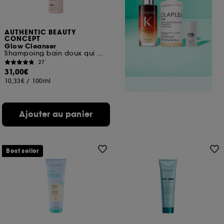
AUTHENTIC BEAUTY
CONCEPT
Glow Cleanser
Shampoing bain doux qui préserve la couleur des cheveux
27
31,00€
10,33€
/
100ml
Ajouter au panier
Best seller