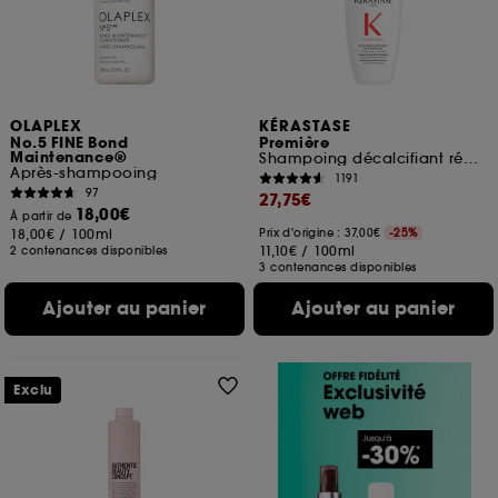
OLAPLEX
KÉRASTASE
No.5 FINE Bond
Première
Maintenance®
Shampoing décalcifiant réparateur pour cheveux abîmés
Après-shampooing
1191
97
27,75€
18,00€
À partir de
18,00€
/
100ml
Prix d'origine : 37,00€
-25%
11,10€
/
100ml
2 contenances disponibles
3 contenances disponibles
Ajouter au panier
Ajouter au panier
Exclu