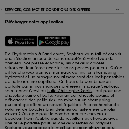
SERVICES, CONTACT ET CONDITIONS DES OFFRES
Télécharger notre application
De l’hydratation à l’anti chute, Sephora vous fait découvrir
une sélection unique de soins adaptés à votre type de
cheveux. Souplesse et vitalité, les cheveux colorés
retrouvent leur force avec les soins pensés pour eux. Qu’on
ait les
cheveux abîmés
, normaux ou fins, un
shampoing
hydratant et un masque nourrissant sont des indispensables
de notre routine capillaire. On trouve la combinaison
parfaite parmi nos marques préférées :
masque Sephora
,
soin Leonor Greyl ou
huile Christophe Robin
, tout pour une
chevelure saine et belle. Pour un cuir chevelu apaisé et
débarrassé des pellicules, on mise sur un shampoing
purifiant qui offrira un nouvel équilibre. À la recherche de
volume, de boucles bien définies ou juste envie de jolis
waves ? On opte pour le combo mousse cheveux et
boucleur
! On n’oublie pas de réveiller nos cheveux avec
une huile parfaite pour les cheveux ternes ou fatigués.
Sephora vous propose le meilleur du soin cheveux pour