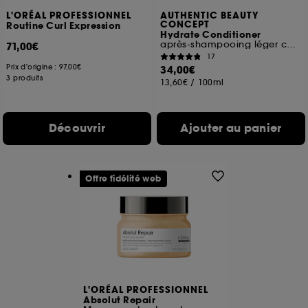
L'ORÉAL PROFESSIONNEL
AUTHENTIC BEAUTY
CONCEPT
Routine Curl Expression
Hydrate Conditioner
après-shampooing léger cheveux normaux, secs ou bouclés
71,00€
17
Prix d'origine :
97,00€
34,00€
3 produits
13,60€
/
100ml
Découvrir
Ajouter au panier
Offre fidélité web
L'ORÉAL PROFESSIONNEL
Absolut Repair