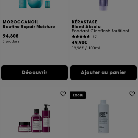
MOROCCANOIL
KÉRASTASE
Routine Repair Moisture
Blond Absolu
Fondant Cicaflash fortifiant cheveux blonds, décolorés, méchés
94,80€
751
3 produits
49,90€
19,96€
/
100ml
Découvrir
Ajouter au panier
Exclu