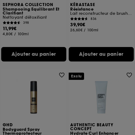
SEPHORA COLLECTION
KÉRASTASE
Shampooing Equilibrant Et
Résistance
Clarifiant
Lait reconstructeur de brushing pour cheveux abîmés
Nettoyant détoxifiant
836
398
39,90€
11,99€
26,60€
/
100ml
4,80€
/
100ml
Ajouter au panier
Ajouter au panier
Exclu
GHD
AUTHENTIC BEAUTY
CONCEPT
Bodyguard Spray
Thermoprotecteur
Hydrate Curl Enhancer