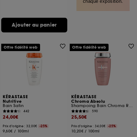
chaque exposition.
Ajouter au panier
Offre fidélité web
Offre fidélité web
KÉRASTASE
KÉRASTASE
Nutritive
Chroma Absolu
Bain Satin
Shampoing Bain Chroma Respect
442
590
24,00€
25,50€
Prix d'origine : 32,00€
-25%
Prix d'origine : 34,00€
-25%
9,60€
/
100ml
10,20€
/
100ml