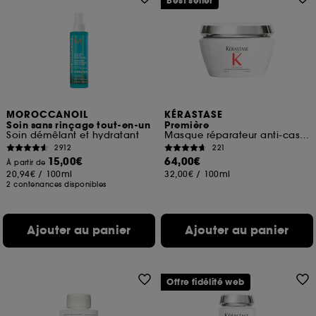
Best seller
MOROCCANOIL
KÉRASTASE
Soin sans rinçage tout-en-un
Première
Soin démêlant et hydratant
Masque réparateur anti-casse pour cheveux abîmés
2912
221
15,00€
64,00€
À partir de
20,94€
/
100ml
32,00€
/
100ml
2 contenances disponibles
Ajouter au panier
Ajouter au panier
Offre fidélité web