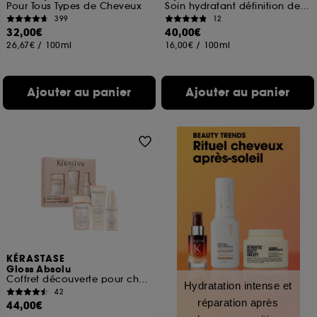
Pour Tous Types de Cheveux
Soin hydratant définition des boucles sans effet carton
399
12
32,00€
40,00€
26,67€
/
100ml
16,00€
/
100ml
Ajouter au panier
Ajouter au panier
KÉRASTASE
Gloss Absolu
Coffret découverte pour cheveux longs sujets aux frisottis
Hydratation intense et
42
réparation après
44,00€