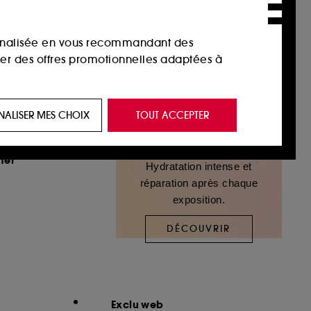
sonnalisée en vous recommandant des
ser des offres promotionnelles adaptées à
 de vous plaire via des publicités, y compris
NALISER MES CHOIX
TOUT ACCEPTER
e navigation, et de l'historique de vos
ter
Hydratation intense et
 de navigation sur notre site afin d’en
réparation après chaque
exposition.
 les fraudes aux moyens de paiement et les
DÉCOUVRIR
nctionnalités du site, tel que les cookies
us permettant d’accéder à votre compte lors
Exclu web