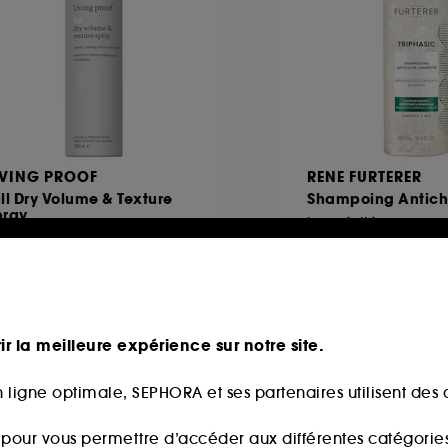
IVING PROOF
RENE FURTERER
ll Dry Volume & Texture
Shampoing Antich
pray
Longévité
ray coiffant de finition
24,00€
41
4,80€
/
100ml
5,50€
ix d'origine : 34,00€
-25%
,71€
/
100ml
ir la meilleure expérience sur notre site.
 ligne optimale, SEPHORA et ses partenaires utilisent des c
 fidélité web
s pour vous permettre d’accéder aux différentes catégories, 