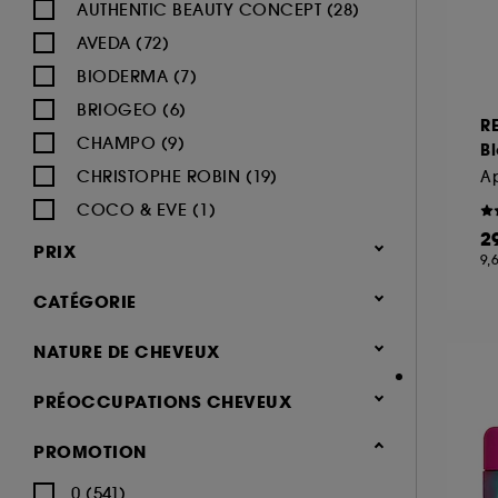
AUTHENTIC BEAUTY CONCEPT (28)
AVEDA (72)
BIODERMA (7)
BRIOGEO (6)
R
CHAMPO (9)
B
CHRISTOPHE ROBIN (19)
A
COCO & EVE (1)
2
COLOR WOW (28)
PRIX
9,
DEVACURL (4)
CATÉGORIE
DIOR (2)
DUCRAY (6)
Cheveux
NATURE DE CHEVEUX
DYSON (11)
Besoins (744)
Normaux (349)
PRÉOCCUPATIONS CHEVEUX
FABLE & MANE (15)
Hydratation & nutrition (365)
Secs (308)
Cheveux abîmés (322)
FENTY HAIR (8)
Volume (95)
PROMOTION
Bouclés, Ondulés (191)
Cheveux ternes (227)
GHD (20)
Brillance & lissage (149)
Tous types de cheveux (190)
0 (541)