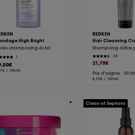
EDKEN
REDKEN
londage High Bright
Hair Cleansing C
près-shampooing éclat
Shampoing détox p
24
1
21,75€
9,00€
67€
/
100ml
Prix d'origine : 29,
8,70€
/
100ml
Clean at Sephora