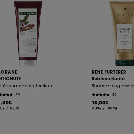
ôt et la lecture de ces traceurs requiert votre accord. V
rsonnaliser mes choix" ci-dessous ou décider de "tout ac
s Cookies, pour les finalités acceptées, avec les données
ur refuser tous les cookies, cliques sur "continuer sans a
tez obtenir plus d'information sur les cookies utilisés,
cliq
LORANE
RENE FURTERER
NTICHUTE
Sublime Karité
Après-shampoing fortifiant et stimulant à la quinine
59
49
8,00€
18,00€
00€
/
100ml
9,00€
/
100ml