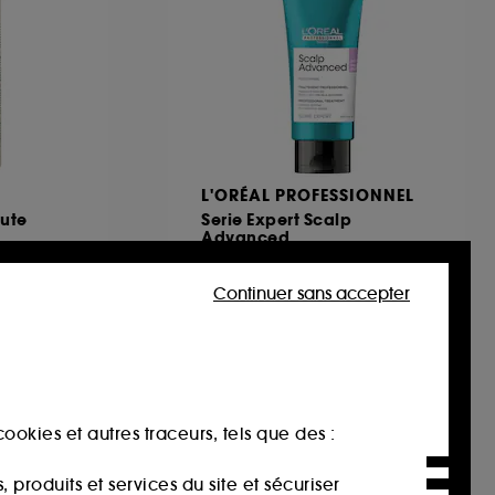
L'ORÉAL PROFESSIONNEL
ute
Serie Expert Scalp
Advanced
Traitement professionnel apaisant intense
169
Continuer sans accepter
23,10€
Prix d'origine : 33,00€
-30%
11,55€
/
100ml
ookies et autres traceurs, tels que des :
produits et services du site et sécuriser