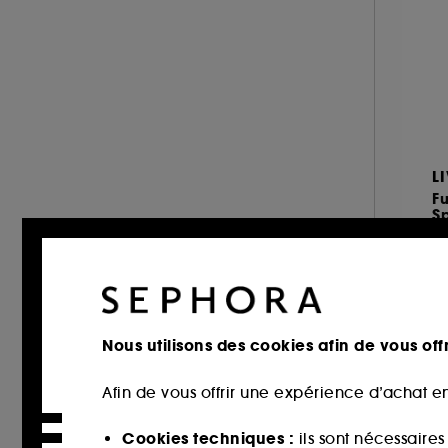
OUAI (20)
REDKEN (39)
RENE FURTERER (32)
SHU UEMURA ART OF HAIR (23)
SOL DE JANEIRO (2)
STEAMPOD (1)
L
THE ORDINARY (3)
Fu
S
UNBOTTLED (1)
Sp
VIRTUE (6)
2
Pr
10
Nous utilisons des cookies afin de vous offr
Afin de vous offrir une expérience d’achat en
Offre
Cookies techniques :
ils sont nécessaire