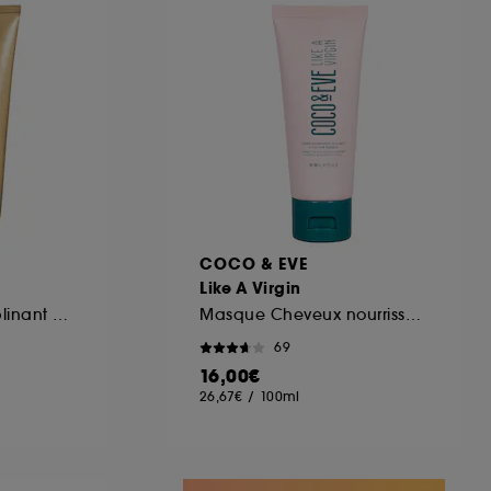
ous pouvez personnaliser vos choix concernant
cepter". Sephora pourra associer les
 personnelles collectées ou générées lors
ccepter". Voous pouvez à tout moment choisir
uez
ici
.
COCO & EVE
Like A Virgin
Shampooing disciplinant hydratant
Masque Cheveux nourrissant à la noix de coco & figue
69
16,00€
26,67€
/
100ml