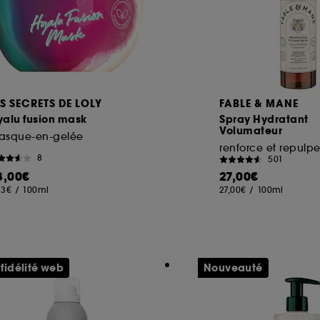
ES SECRETS DE LOLY
FABLE & MANE
yalu fusion mask
Spray Hydratant
Volumateur
asque-en-gelée
8
501
8,00€
27,00€
33€
/
100ml
27,00€
/
100ml
 fidélité web
Nouveauté