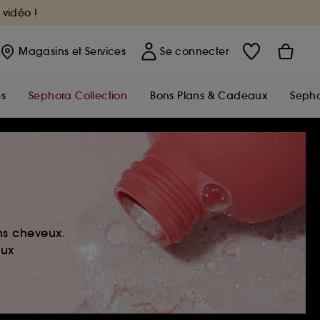
 vidéo !
Magasins
et Services
Se connecter
s
Sephora Collection
Bons Plans & Cadeaux
Sepho
ns cheveux.
eux