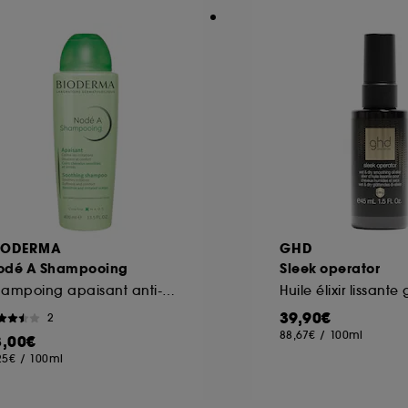
IODERMA
GHD
odé A Shampooing
Sleek operator
Shampoing apaisant anti-irritations cuir chevelu sensible
Huile élixir lissante
39,90€
2
88,67€
/
100ml
3,00€
25€
/
100ml