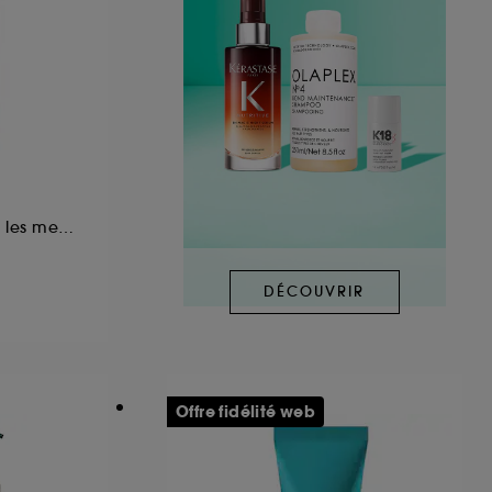
renforce et repulpe les meches
DÉCOUVRIR
Offre fidélité web