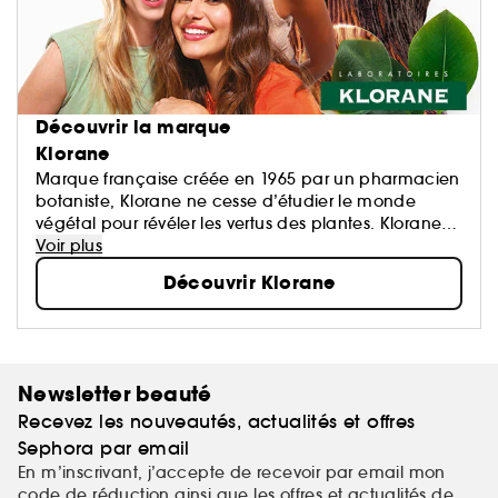
Découvrir la marque
Klorane
Marque française créée en 1965 par un pharmacien
botaniste, Klorane ne cesse d’étudier le monde
végétal pour révéler les vertus des plantes. Klorane
propose des formules haute tolérance,
Voir plus
écoresponsables et conçues à partir d’ingrédients
Découvrir Klorane
d’origine naturelle.
Des soins sûrs, écologiques et efficaces pour les
cheveux, corps et visage de toute la famille.
Newsletter beauté
Recevez les nouveautés, actualités et offres
Sephora par email
En m’inscrivant, j’accepte de recevoir par email mon
code de réduction ainsi que les offres et actualités de