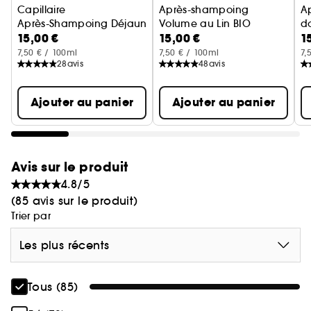
Capillaire
Après-shampoing
A
Après-Shampoing Déjaunissant A La Centaurée BIO
Volume au Lin BIO
do
15,00 €
15,00 €
1
Après-shampoing pour cheveu
T
7,50 € / 100ml
7,50 € / 100ml
7,
28
avis
48
avis
Ajouter au panier
Ajouter au panier
Avis sur le produit
4.8/5
(85 avis sur le produit)
Trier par
Les plus récents
Tous (85)