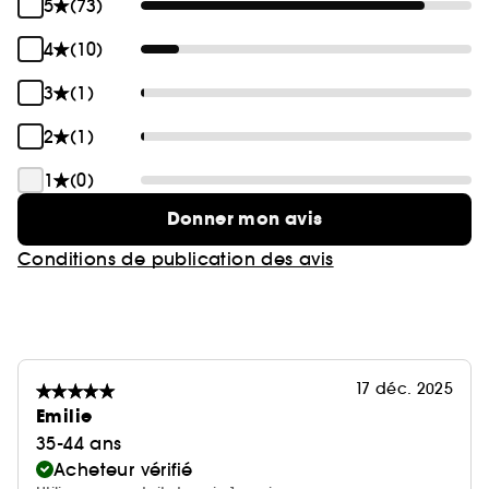
5
(73)
4
(10)
3
(1)
2
(1)
1
(0)
Donner mon avis
Conditions de publication des avis
17 déc. 2025
Emilie
35-44 ans
Acheteur vérifié