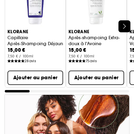
Ignorer le carrousel produits
KLORANE
KLORANE
K
Capillaire
Après-shampoing Extra-
A
Après-Shampoing Déjaunissant A La Centaurée BIO
doux à l'Avoine
V
15,00 €
15,00 €
1
Tous types de cheveux
A
7,50 € / 100ml
7,50 € / 100ml
7,
28
avis
75
avis
Ajouter au panier
Ajouter au panier