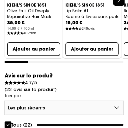
shampoing Kiehl's quelques minutes, et rincez.
KIEHL'S SINCE 1851
KIEHL'S SINCE 1851
K
Olive Fruit Oil Deeply
Lip Balm #1
Bu
Repairative Hair Mask
Baume à lèvres sans parfum
Ma
Depuis 1851, chez Kiehl's, notre mission est de
35,00 €
15,00 €
3
Masque réparateur pour cheveux
concevoir des soins concentrés en ingrédients
14,00 € / 100ml
240
avis
d'origine naturelle à l'efficacité scientifiquement
409
avis
prouvée. Notre expertise unique repose sur des
connaissances acquises et transmises au fil des
Ajouter au panier
Ajouter au panier
générations ainsi que sur des valeurs de
générosité et de service qui ont fait notre
réputation.
Avis sur le produit
4.7/5
(22 avis sur le produit)
Trier par
Les plus récents
Tous (22)