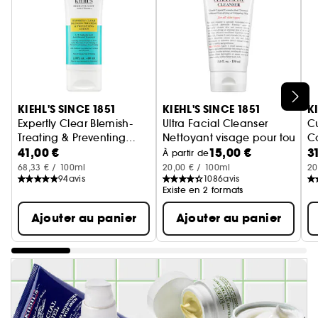
Ignorer le carrousel produits
KIEHL'S SINCE 1851
KIEHL'S SINCE 1851
K
Expertly Clear Blemish-
Ultra Facial Cleanser
C
Treating & Preventing
Nettoyant visage pour tous t
C
41,00 €
15,00 €
3
Lotion
Lotion Anti-Imperfections
N
À partir de
68,33 € / 100ml
20,00 € / 100ml
20
94
avis
1086
avis
Existe en 2 formats
Ajouter au panier
Ajouter au panier