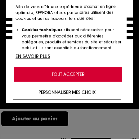
Afin de vous offrir une expérience d’achat en ligne
optimale, SEPHORA et ses partenaires utilisent des
cookies et autres traceurs, tels que des :
Cookies techniques :
ils sont nécessaires pour
vous permettre d’accéder aux différentes
catégories, produits et services du site et sécuriser
celui-ci. Ils sont essentiels au fonctionnement
technique du site et ne peuvent être désactivés.
EN SAVOIR PLUS
Cookies de personnalisation :
ils nous permettent
LEONOR GREYL
de vous offrir une expérience enrichie et
Lait Luminescence
TOUT ACCEPTER
Lait démêlant protecteur
personnalisée en vous recommandant des
La sélection beauté de
11
produits, des services et des contenus qui
tous les instants
54,00€
répondent au mieux à vos préférences, et de vous
PERSONNALISER MES CHOIX
36,00€
/
100ml
ensoleillés.
proposer des offres promotionnelles adaptées à
votre profil.
Cookies réseaux sociaux et publicité :
ils sont
Ajouter au panier
utilisés pour vous présenter du contenu susceptible
de vous plaire via des publicités, y compris sur des
sites tiers et sur les réseaux sociaux, sur la base
des pages que vous avez consultées, de votre