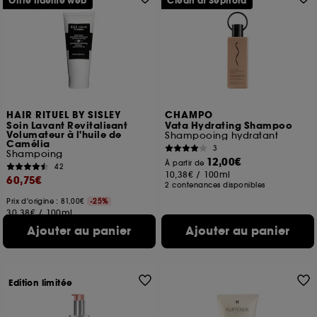
Offre fidélité web
Clean at Sephora
HAIR RITUEL BY SISLEY
CHAMPO
Soin Lavant Revitalisant
Vata Hydrating Shampoo
Volumateur à l'huile de
Shampooing hydratant
Camélia
3
Shampoing
12,00€
À partir de
42
10,38€
/
100ml
60,75€
2 contenances disponibles
Prix d'origine : 81,00€
-25%
30,38€
/
100ml
Ajouter au panier
Ajouter au panier
Edition limitée