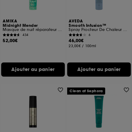
AMIKA
AVEDA
Midnight Mender
Smooth Infusion™
Masque de nuit réparateur fortifiant
Spray Procteur De Chaleur Anti-Frisottis
434
6
52,00€
46,00€
23,00€
/
100ml
Ajouter au panier
Ajouter au panier
Clean at Sephora