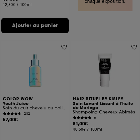
chaque exposition.
12,80€
/
100ml
Ajouter au panier
COLOR WOW
HAIR RITUEL BY SISLEY
Youth Juice
Soin Lavant Lissant à l'huile
de Moringa
Soin du cuir chevelu au collagène
Shampoing Cheveux Abimés
252
6
57,00€
81,00€
40,50€
/
100ml