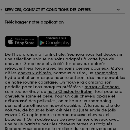
SERVICES, CONTACT ET CONDITIONS DES OFFRES
Télécharger notre application
De l’hydratation à l’anti chute, Sephora vous fait découvrir
une sélection unique de soins adaptés à votre type de
cheveux. Souplesse et vitalité, les cheveux colorés
retrouvent leur force avec les soins pensés pour eux. Qu’on
ait les
cheveux abîmés
, normaux ou fins, un
shampoing
hydratant et un masque nourrissant sont des indispensables
de notre routine capillaire. On trouve la combinaison
parfaite parmi nos marques préférées :
masque Sephora
,
soin Leonor Greyl ou
huile Christophe Robin
, tout pour une
chevelure saine et belle. Pour un cuir chevelu apaisé et
débarrassé des pellicules, on mise sur un shampoing
purifiant qui offrira un nouvel équilibre. À la recherche de
volume, de boucles bien définies ou juste envie de jolis
waves ? On opte pour le combo mousse cheveux et
boucleur
! On n’oublie pas de réveiller nos cheveux avec
une huile parfaite pour les cheveux ternes ou fatigués.
Sephora vous propose le meilleur du soin cheveux pour