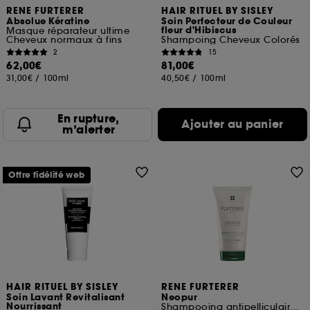
RENE FURTERER
HAIR RITUEL BY SISLEY
Absolue Kératine
Soin Perfecteur de Couleur
fleur d'Hibiscus
Masque réparateur ultime
Cheveux normaux à fins
Shampoing Cheveux Colorés
2
15
62,00€
81,00€
31,00€
/
100ml
40,50€
/
100ml
En rupture,
Ajouter au panier
m’alerter
Offre fidélité web
HAIR RITUEL BY SISLEY
RENE FURTERER
Soin Lavant Revitalisant
Neopur
Nourrissant
Shampooing antipelliculaire équilibrant cuir chevelu sec