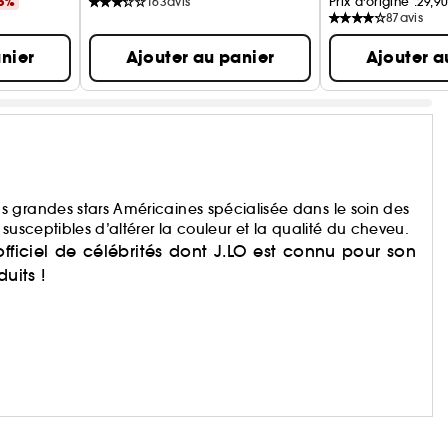
5%
163
avis
Prix d'origine :
29,90
87
avis
nier
Ajouter au panier
Ajouter a
 grandes stars Américaines spécialisée dans le soin des
susceptibles d’altérer la couleur et la qualité du cheveu.
fficiel de célébrités dont J.LO est connu pour son
uits !