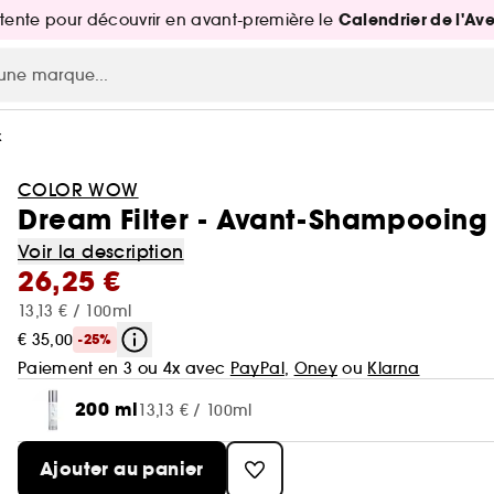
Calendrier de l'Av
attente pour découvrir en avant-première le
x
COLOR WOW
Dream Filter - Avant-Shampooing
Voir la description
26,25 €
13,13 € / 100ml
€ 35,00
-25%
Paiement en 3 ou 4x avec
PayPal
,
Oney
ou
Klarna
200 ml
13,13 € / 100ml
Ajouter au panier