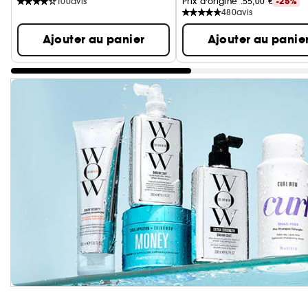
100
avis
Prix d'origine :
55,00 €
-25%
480
avis
Ajouter au panier
Ajouter au panie