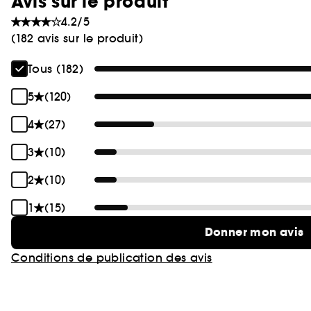
Avis sur le produit
4.2/5
(182 avis sur le produit)
Tous (182)
5
(120)
4
(27)
3
(10)
2
(10)
1
(15)
Donner mon avis
Conditions de publication des avis