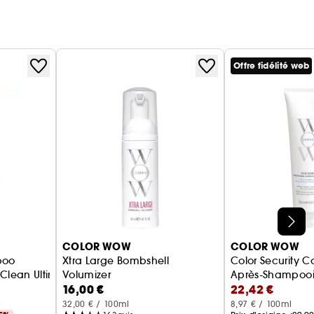
Offre fidélité web
COLOR WOW
COLOR WOW
poo
Xtra Large Bombshell
Color Security C
lean Ultime
Volumizer
Après-Shampooi
16,00 €
22,42 €
Mousse Cheveux Volumisante
32,00 € / 100ml
8,97 € / 100ml