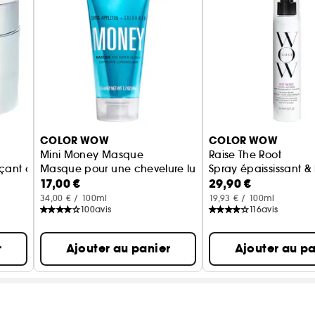
COLOR WOW
COLOR WOW
Mini Money Masque
Raise The Root
façant avancé
Masque pour une chevelure luxueuse
Spray épaississant & l
17,00 €
29,90 €
34,00 € / 100ml
19,93 € / 100ml
100
avis
116
avis
r
Ajouter au panier
Ajouter au pa