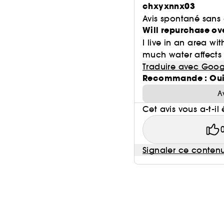
chxyxnnx03
Avis spontané sans
Will repurchase ov
I live in an area wi
much water affects y
Traduire avec Goog
Recommande : Ou
A
Cet avis vous a-t-il 
Signaler ce conten