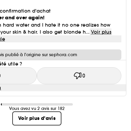
 confirmation d'achat
er and over again!
th hard water and I hate it no one realizes how
our skin & hair. I also get blonde h...
Voir plus
le
i
vis publié à l’origine sur sephora.com
été utile ?
0
0
u
Vous avez vu 2 avis sur 182
Voir plus d'avis