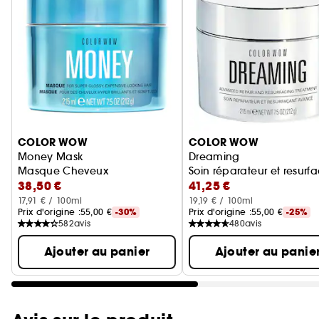
Ignorer le carrousel produits
COLOR WOW
COLOR WOW
Money Mask
Dreaming
Masque Cheveux
Soin réparateur et resur
38,50 €
41,25 €
17,91 € / 100ml
19,19 € / 100ml
Prix d'origine :
55,00 €
-30%
Prix d'origine :
55,00 €
-25%
582
avis
480
avis
Ajouter au panier
Ajouter au panie