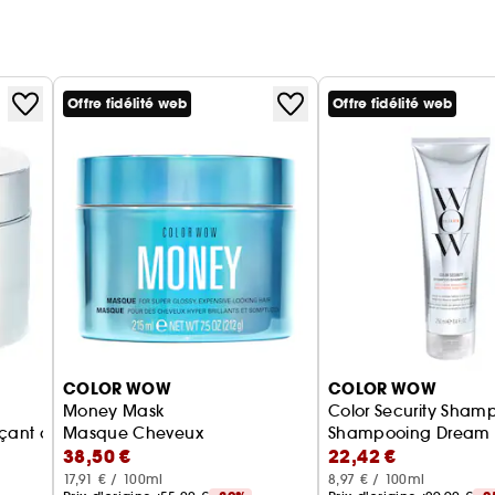
Offre fidélité web
Offre fidélité web
COLOR WOW
COLOR WOW
Money Mask
Color Security Sham
façant avancé
Masque Cheveux
Shampooing Dream C
38,50 €
22,42 €
17,91 € / 100ml
8,97 € / 100ml