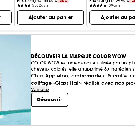
Prix d'origine :
55,00 €
-30%
Prix d'origine :
29,90 €
-2
582
avis
439
avis
r
Ajouter au panier
Ajouter au pa
DÉCOUVRIR LA MARQUE COLOR WOW
COLOR WOW est une marque utilisée par les plus
cheveux colorés, elle a supprimé 60 ingrédients 
Chris Appleton, ambassadeur & coiffeur o
coiffage «Glass Hair» réalisé avec nos prod
Voir plus
Découvrir