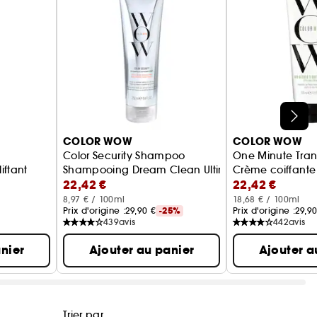
COLOR WOW
COLOR WOW
Color Security Shampoo
One Minute Tran
iftant
Shampooing Dream Clean Ultime
Crème coiffante
22,42 €
22,42 €
8,97 € / 100ml
18,68 € / 100ml
Prix d'origine :
29,90 €
-25%
Prix d'origine :
29,90
439
avis
442
avis
nier
Ajouter au panier
Ajouter a
Trier par