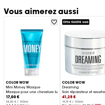
Vous aimerez aussi
Offre fidélité web
Ignorer le carrousel produits
COLOR WOW
COLOR WOW
Mini Money Masque
Dreaming
Masque pour une chevelure luxueuse
Soin réparateur et resur
17,00 €
41,25 €
34,00 € / 100ml
19,19 € / 100ml